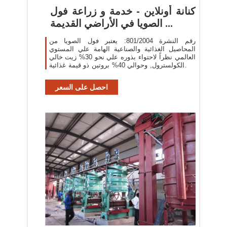
كنانة أونلاين - خدمة و زراعة فول
الصويا في الأراضي القديمة ...
رقم النشرة 801/2004: يعتبر فول الصويا من
المحاصيل الغذائية والصناعية الهامة علي المستوي
العالمي نظراً لاحتواء بذوره علي نحو 30% زيت خالي
من الكولسترول, وحوالي 40% بروتين ذو قيمة غذائية
تقارب قيمة البروتين الحيواني.
احصل على السعر