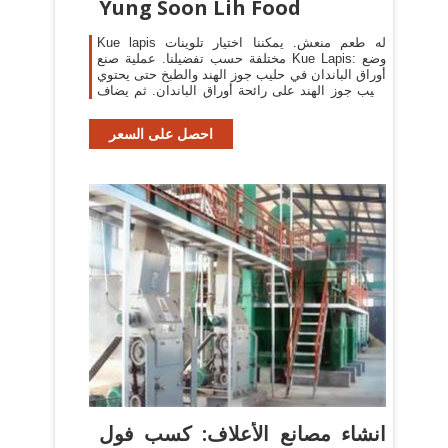
Yung Soon Lih Food
Kue lapis له طعم منعش. يمكننا اختيار تلوينات
مختلفة حسب تفضيلنا. عملية صنع Kue Lapis: وضع
أوراق الباندان في حليب جوز الهند والطبخ حتى يحتوي
حليب جوز الهند على رائحة أوراق الباندان. ثم يضاف
الخليط دقيق الأرز ودقيق التابيوكا
احصل على السعر
انشاء مصانع الأعلاف: كسب فول