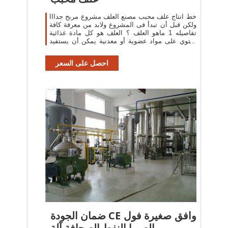
خط انتاج علف محبب مصنع العلف مشروع مربح جدااا
ولكن قبل أن تبدأ فى المشروع ولابد من معرفة كافة
تفاصيله 1 ماهو العلف ؟ العلف هو كل مادة غذائية
تحتوي على مواد عضوية أو معدنية يمكن أن يستفيد
منها جسم الحيوان وتحفظ صحته
احصل على السعر
ضمان الجودة CE وافق صغيرة فول
الصويا النفط الصحافة آلة