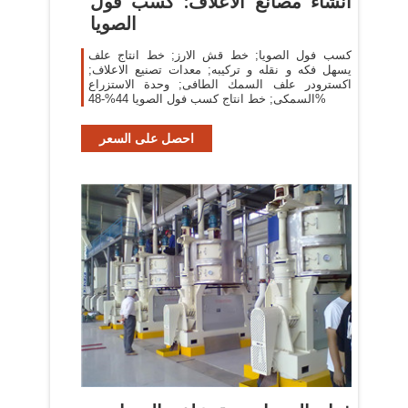
انشاء مصانع الأعلاف: كسب فول
الصويا
كسب فول الصويا; خط قش الارز; خط انتاج علف
يسهل فكه و نقله و تركيبه; معدات تصنيع الاعلاف;
اكسترودر علف السمك الطافى; وحدة الاستزراع
السمكى; خط انتاج كسب فول الصويا 44%-48%
احصل على السعر