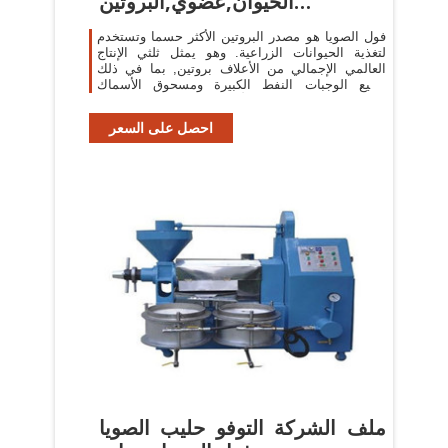
الحيوان,عضوي,البروتين
الحيواني,غير
فول الصويا هو مصدر البروتين الأكثر حسما وتستخدم
لتغذية الحيوانات الزراعية. وهو يمثل ثلثي الإنتاج
العالمي الإجمالي من الأعلاف بروتين, بما في ذلك
جميع الوجبات النفط الكبيرة ومسحوق الأسماك
الأخرى (النفط العالمي, 2010
احصل على السعر
ملف الشركة التوفو حليب الصويا