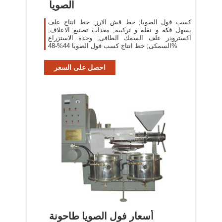
الصويا
كسب فول الصويا; خط قش الارز; خط انتاج علف
يسهل فكه و نقله و تركيبه; معدات تصنيع الاعلاف;
اكسترودر علف السمك الطافى; وحدة الاستزراع
السمكى; خط انتاج كسب فول الصويا 44%-48%
احصل على السعر
أسعار فول الصويا طاحونة