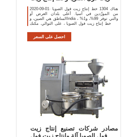
2020-09-01· هناك 1304 خط إنتاج زيت فول الصويا
من المورِّدين في آسيا. أعلى بلدان العرض أو
المناطق هي الصين، وIndia ، والتي توفر 99%، و1%
من خط إنتاج زيت فول الصويا ، على التوالي. مكنك
ضمان أمان المنتج بالاختيار من
احصل على السعر
مصادر شركات تصنيع إنتاج زيت
فول الصويا آلة وإنتاج زيت فول