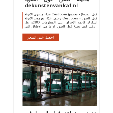
dekunstenvankaf.nl
غذاء هرمون الانوثة Oestrogen (فول الصويا) - مجتمع
رجيم. غذاء هرمون الانوثة Oestrogen (فول الصويا)
اشكرك كاتمة الاحزان على المعلومات 00لكن هل
تعرفى كيف يطبخ فول الصويا او ما هى الاطباق التى
يمكن عملها منه 00انا ليس لدى هنا الاحبوب
احصل على السعر
خدمة و زراعة فول الصويا في