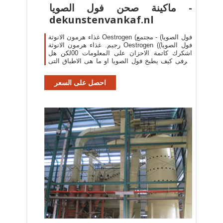
ماكينة صحن فول الصويا -
dekunstenvankaf.nl
غذاء هرمون الانوثة Oestrogen (فول الصويا) - مجتمع
رجيم. غذاء هرمون الانوثة Oestrogen (فول الصويا)
اشكرك كاتمة الاحزان على المعلومات 00لكن هل
تعرفى كيف يطبخ فول الصويا او ما هى الاطباق التى
يمكن عملها منه 00انا ليس لدى هنا الاحبوب ...
احصل على السعر