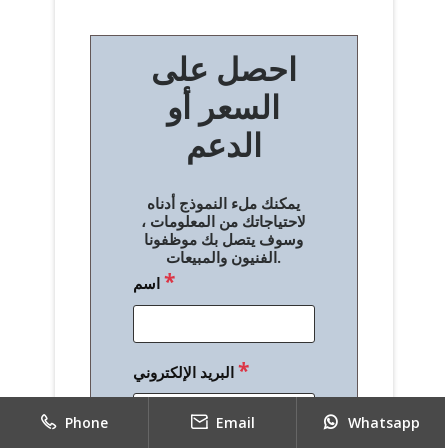
ص
احصل على
فّ
السعر أو
ح
الدعم
ا
ل
يمكنك ملء النموذج أدناه
م
لاحتياجاتك من المعلومات ،
وسوف يتصل بك موظفونا
ق
الفنيون والمبيعات.
*
اسم
ا
ل
ا
*
البريد الإلكتروني
ت
Phone
Email
Whatsapp