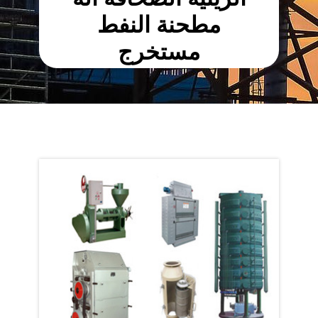
مطحنة النفط
مستخرج