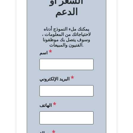
السعر أو
ح
الدعم
ا
ل
يمكنك ملء النموذج أدناه
م
لاحتياجاتك من المعلومات ،
وسوف يتصل بك موظفونا
ق
الفنيون والمبيعات.
*
اسم
ا
ل
ا
*
البريد الإلكتروني
ت
*
الهاتف
*
رسالة