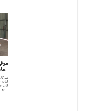
عُما
شركات 
كتابة 
كان ي
مربع 
المعلو