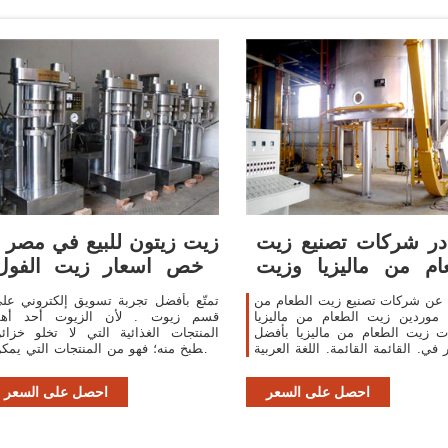
ر شركات تصنيع زيت
زيت زيتون للبيع في مصر :
ام من ماليزيا وزيت
ارخص اسعار زيت الفول
الطعام من
السوداني : افضل الانواع
 عن شركات تصنيع زيت الطعام من
تمتّع بأفضل تجربة تسويق إلكتروني عل
ا موردين زيت الطعام من ماليزيا
قسم زيوت . لأن الزيوت أحد أه
ت زيت الطعام من ماليزيا بأفضل
المنتجات الغذائية التي لا تخلو خزائ
 في. القائمة القائمة. اللغة العربية
المطبخ منه؛ فهو من المنتجات التي يمك
التزويد الخدمات والعضوية
التسويق لعروض البيع وطلبات الشرا
المساعدة والمجتمع
الخاصة بها على منصة السوق المفتو
احصل على السعر
احصل على السعر