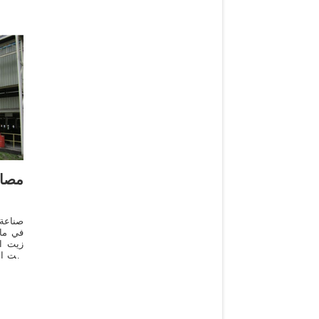
مصا
صناعة 
زيت ال
زيت ال
الطعام