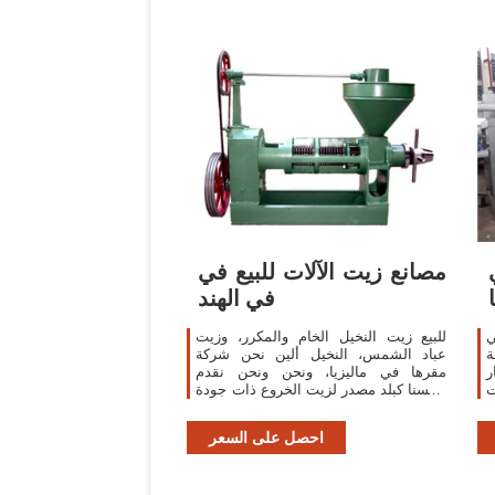
مصانع زيت الآلات للبيع في
في الهند
ي
للبيع زيت النخيل الخام والمكرر، وزيت
2 صناعة
عباد الشمس، النخيل ألين نحن شركة
ر
مقرها في ماليزيا، ونحن ونحن نقدم
ت
أنفسنا كبلد مصدر لزيت الخروع ذات جودة
و
عالية من الهند. أعرف أكثر
ر
احصل على السعر