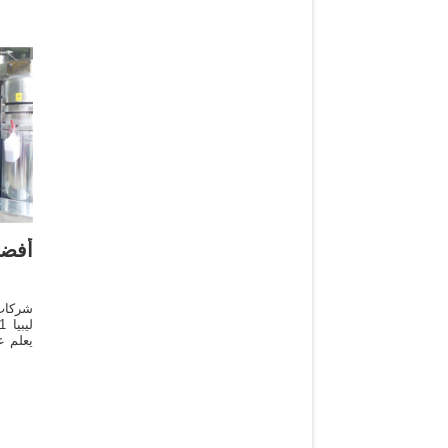
أفضل
شركات 
يعلم ع