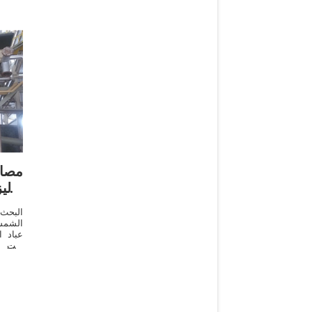
مصا
مالي
البحث 
الشمس
عباد 
زيت ع