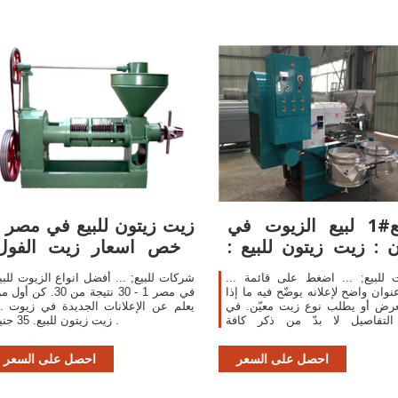
موقع#1 لبيع الزيوت في
زيت زيتون للبيع في مصر :
ن : زيت زيتون للبيع :
ارخص اسعار زيت الفول
زيت بلدي ...
السوداني : افضل الانواع
للبيع; ... اضغط على قائمة ...
شركات للبيع; ... أفضل انواع الزيوت للبي
عنوان واضح لإعلانه يوضّح فيه ما إذا
في مصر 1 - 30 نتيجة من 30. كن أو
عرض أو يطلب نوع زيت معيّن. في
يعلم عن الإعلانات الجديدة في زيوت ..
التفاصيل لا بدّ من ذكر كافة
زيت زيتون للبيع. 35 جنيه .
مات المهمّة والصحيحة حول المنتج
نفسه ...
احصل على السعر
احصل على السعر