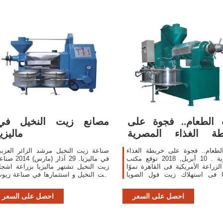
الطعام.. فجوة على
مصانع زيت النخيل في
طة الغذاء المصرية
ماليزيا
Economy Plus
لطعام.. فجوة على خريطة الغذاء
صناعة زيت النخيل مرشد الزائر العرب
المصرية . 10 أبريل, 2018 توقع مكتب
في ماليزيا. 29 آذار (مارس) 014
الزراعة الأمريكية فى القاهرة نموًا
زيت النخيل تشتهر ماليزيا بزراعة اشجا
ًا فى استهلاك زيت فول الصويا
زيت النخيل و استثمارها في صناعة زيو
 الشمس وزيت النخيل فى مصر من
الطعام تنتج ماليزيا كل حاجتها من الزيت 
 الغذاء والصناعة خلال العام المالى
تقوم بتصدي
احصل على السعر
احصل على السعر