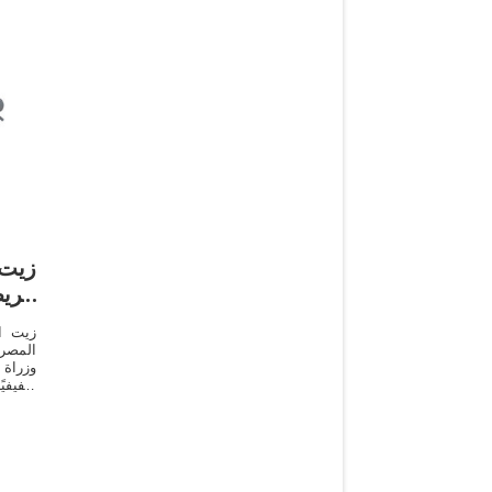
زيت 
خري
زيت ا
وزراة 
طفيفي
وعباد
أجل