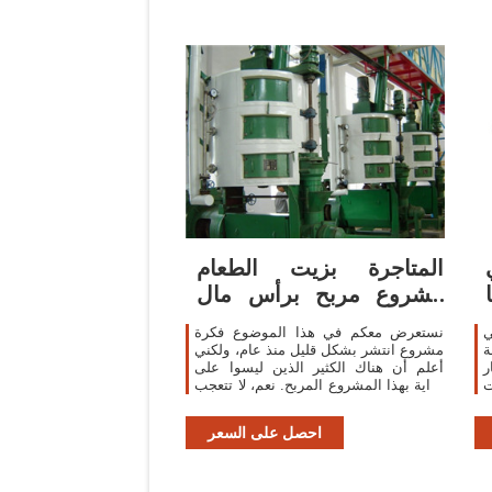
المتاجرة بزيت الطعام
مشروع مربح برأس مال
قليل » مع صلاح
ي
نستعرض معكم في هذا الموضوع فكرة
2 صناعة
مشروع انتشر بشكل قليل منذ عام، ولكني
ر
أعلم أن هناك الكثير الذين ليسوا على
ت
دراية بهذا المشروع المربح. نعم، لا تتعجب
و
نحن نتكلم عن المتاجرة بزيت الطعام
ر
الذي تقلي فيه البطاطس والسمك، والذي
احصل على السعر