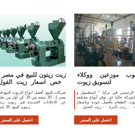
وب موزعين ووكلاء
زيت زيتون للبيع في مصر :
لتسويق زيوت
ارخص اسعار زيت الفول
السوداني : افضل الانواع
 الرئيسي في تركيا " اسطنبول و
شركات للبيع; أفضل انواع الزيوت للبيع ف
لشركة حاليا عن توفر أنواع مختلفة
مصر 1 - 30 نتيجة من 30. كن أول من ي
وت الطعام بأفضل جودة وبأسعار
عن الإعلانات الجديدة في زيوت زي
 : - زيت الذرة . - زيت النخيل . -
زيتون للبيع. 35 جنيه .
احصل على السعر
احصل على السعر