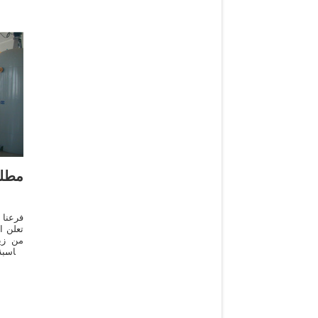
مطل
فرعنا
تعلن ا
من زي
مناسبة
زيت عباد الشمس . - زيت فول الصويا .