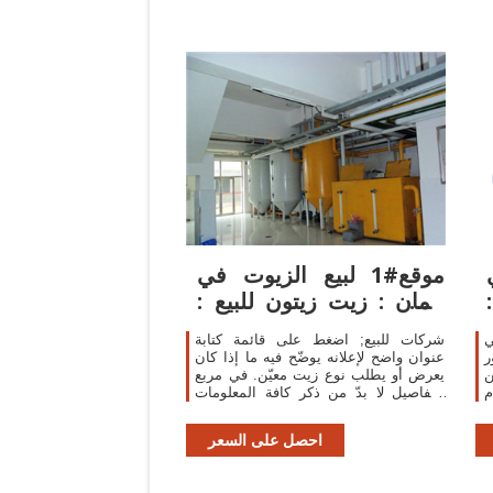
موقع#1 لبيع الزيوت في
عُمان : زيت زيتون للبيع :
زيت بلدي
ي
شركات للبيع; اضغط على قائمة كتابة
بذور
عنوان واضح لإعلانه يوضّح فيه ما إذا كان
ن
يعرض أو يطلب نوع زيت معيّن. في مربع
التفاصيل لا بدّ من ذكر كافة المعلومات
المهمّة والصحيحة حول المنتج نفسه
احصل على السعر