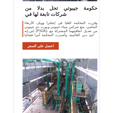
حكومة جيبوتي تحل بدلا من
شركات تابعة لها في
وقررت المحكمة العليا في إنجلترا وويلز، الأربعاء
الماضي، منع شركتي ميناء جيبوتي وبورت دي جيبوتي
إس.إيه (PSDA)، من تعديل اتفاقيتهما المشتركة مع
موانئ دبي العالمية، وأصدرت المحكمة أمرا قضائيا
يمنع عزل ممثلي موانئ دبي
احصل على السعر