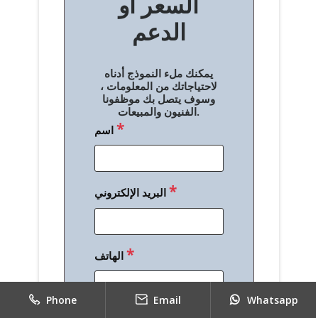
السعر أو
ح
الدعم
ا
ل
يمكنك ملء النموذج أدناه
م
لاحتياجاتك من المعلومات ،
وسوف يتصل بك موظفونا
ق
الفنيون والمبيعات.
*
اسم
ا
ل
ا
*
البريد الإلكتروني
ت
*
الهاتف
Phone
Email
Whatsapp