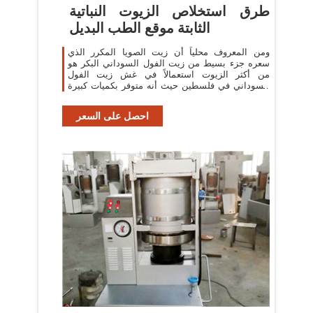
طرق استخلاص الزيوت النباتية
الثابتة موقع الطب البديل
ومن المعروف محلياً أن زيت الصويا المكرر الذي
سعره جزء بسيط من زيت الفول السوداني البكر هو
من أكثر الزيوت استعمالاً في غش زيت الفول
السوداني في فلسطين حيث أنه متوفر بكميات كبيرة
للقلي. كذلك فان زيت بذور عباد الشمس وزيت الذرة
الصفراء
احصل على السعر