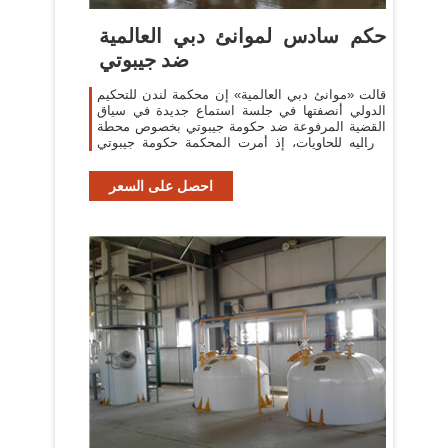
حكم سادس لموانئ دبي العالمية
ضد جيبوتي
قالت «موانئ دبي العالمية» إن محكمة لندن للتحكيم
الدولي أنصفتها في جلسة استماع جديدة في سياق
القضية المرفوعة ضد حكومة جيبوتي بخصوص محطة
دوراليه للحاويات، إذ أمرت المحكمة حكومة جيبوتي
بإعادة الحقوق والمزايا المنصوص
احصل على السعر