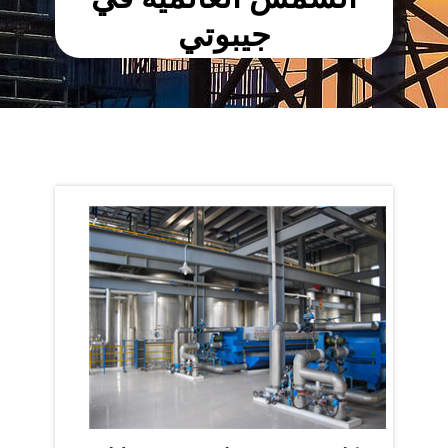
جيبوتي