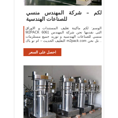
لكم – شركة المهندس منسي
للصناعات الهندسية
الوسم: لكم ماكينة تغليف المستندات و الاوراق
M2PACK 6061 التى نقدمها نحن شركة المهندس
منسي للصناعات الهندسيه و توريد جميع مستلزمات
التغليف الحديث – ام تو باك m2pack.com نمثل نحن
مؤسسة المهندس منسي للتغليف الحديث
M2Pack.com رواد ...
احصل على السعر