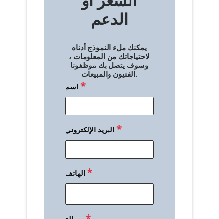
السعر أو
ح
الدعم
ا
ل
يمكنك ملء النموذج أدناه
م
لاحتياجاتك من المعلومات ،
وسوف يتصل بك موظفونا
ق
الفنيون والمبيعات.
*
اسم
ا
ل
ا
*
البريد الإلكتروني
ت
*
الهاتف
*
رسالة