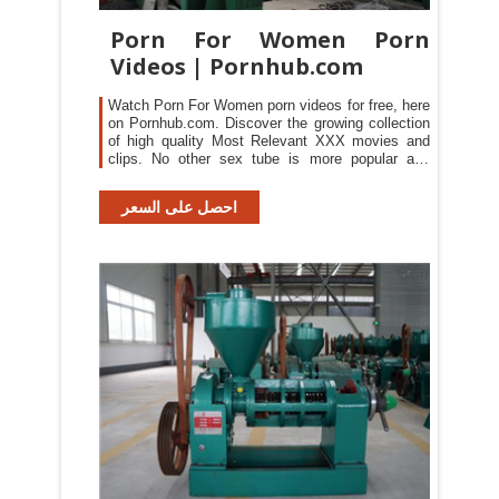
Porn For Women Porn
Videos | Pornhub.com
Watch Porn For Women porn videos for free, here
on Pornhub.com. Discover the growing collection
of high quality Most Relevant XXX movies and
clips. No other sex tube is more popular and
features more Porn For Women scenes than
Pornhub! Browse through our impressive
احصل على السعر
selection of porn videos in HD quality on any
device you own.