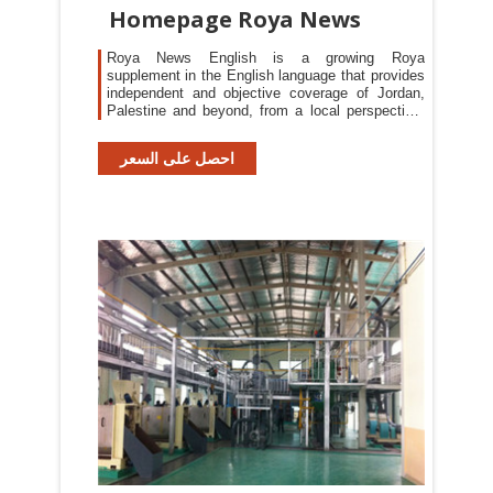
Homepage Roya News
Roya News English is a growing Roya
supplement in the English language that provides
independent and objective coverage of Jordan,
Palestine and beyond, from a local perspective.
Contact Us Roya offices in Amman, Jordan, Um
Al-Heran, Media city blg, Sakhrah Mosharfeh st.,
احصل على السعر
next to