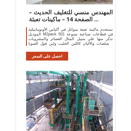
المهندس منسي للتغليف الحديث –
الصفحة 14 – ماكينات تعبئة ...
تستخدم ماكينة تعبئة سوائل في أكياس الأوتوماتيكية
الموديل M2pack 501 في قطاعات صناعية متنوعة
نذكر منها على سبيل المثال العصائر والمشروبات
والصلصات والألبان كاللبن الحليب ولبن فول الصويا
ولبن حب ...
احصل على السعر