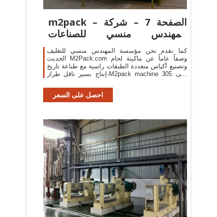
m2pack – الصفحة 7 – شركة
المهندس منسي للصناعات
الهندسية
كما نقدم نحن مؤسسة المهندس منسي للتغليف
الحديث M2Pack.com وصفاً عاماً عن ماكينة لحام
وتصنيع أكياس متعددة الطبقات راسية مع طباعة تاريخ
إنتاج بسير ناقل طراز-M2pack machine 305 التى
نقدمها نحن شركة المهندس منسي للصناعات
الهندسيه و ...
احصل على السعر