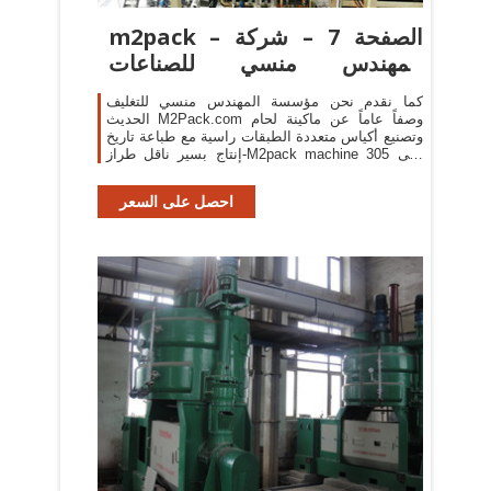
m2pack – الصفحة 7 – شركة
المهندس منسي للصناعات
الهندسية
كما نقدم نحن مؤسسة المهندس منسي للتغليف
الحديث M2Pack.com وصفاً عاماً عن ماكينة لحام
وتصنيع أكياس متعددة الطبقات راسية مع طباعة تاريخ
إنتاج بسير ناقل طراز-M2pack machine 305 التى
نقدمها نحن شركة المهندس منسي للصناعات
الهندسيه و
احصل على السعر