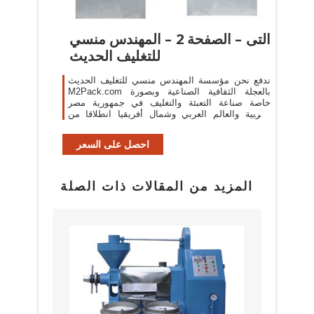
التى – الصفحة 2 – المهندس منسي
للتغليف الحديث
ندفع نحن مؤسسة المهندس منسي للتغليف الحديث
M2Pack.com بالعجلة الثقافية الصناعية وبصورة
خاصة صناعة التعبئة والتغليف في جمهورية مصر
العربية والعالم العربي وشمال أفريقيا انطلاقا من
إيماننا الراسخ بالدور الأكثر أهمية ...
احصل على السعر
المزيد من المقالات ذات الصلة
البراز
مع