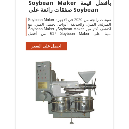
Soybean Maker بأفضل قيمة
صفقات رائعة على Soybean
Soybean Maker صيحات رائجة من 2020 في الأجهزة
المنزلية, المنزل والحديقة, أدوات, تجميل المنزل مع
Soybean Maker وSoybean Maker. اكتشف أكثر من
617 من أفضل Soybean Maker لدينا على
AliExpress، بما في ذلك Soybean Maker من
العلامات التجارية الأفضل مبيعًا. تسوق 25 من
احصل على السعر