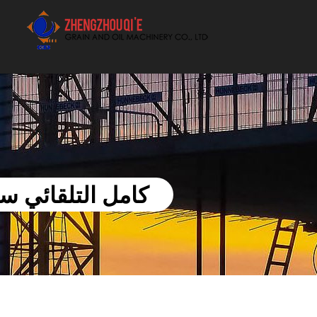
أفضل بيع آلة الزيوت النباتية الموردون
كامل التلقائي س