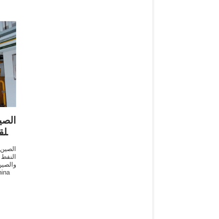
الص
التل
الصين 
النفط 
والصين
والمورد