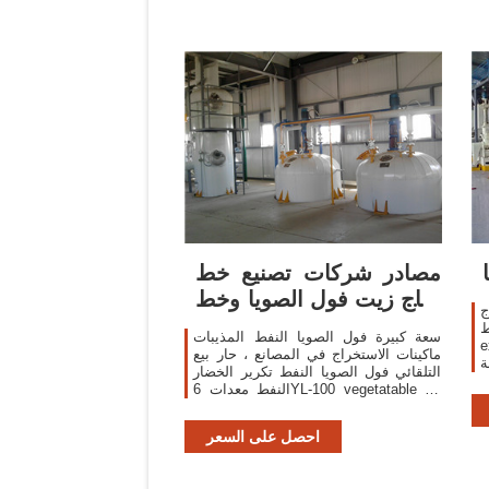
مصادر شركات تصنيع خط
إنتاج زيت فول الصويا وخط
ج
إنتاج زيت
ط
سعة كبيرة فول الصويا النفط المذيبات
بذرة
ماكينات الاستخراج في المصانع ، حار بيع
ة
التلقائي فول الصويا النفط تكرير الخضار
النفط معدات 6YL-100 vegetatable آلة
النفط الصحافة/ فول
احصل على السعر