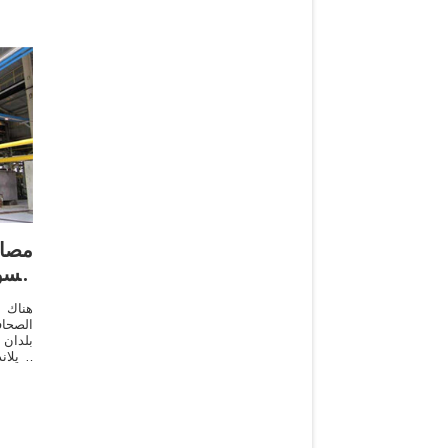
مصاد
السو
الصحاف
بلدان
و1% 