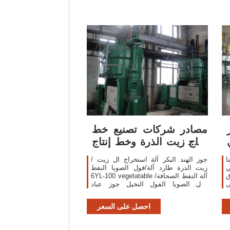
مصادر شركات تصنيع خط
إنتاج زيت الذرة وخط إنتاج
زيت الذرة
ا
جوز الهند البكر آلة استخراج ال زيت /
ي
زيت الذرة طارد آلة/فول الصويا النفط
ق
6YL-100 vegetatable آلة النفط الصحافة/
فول الصويا الفول النخيل جوز عباد
الشمس بذور السمسم 5 T/D سعة كبيرة
المسمار نوع
احصل على السعر