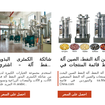
ن آلة النفط، الصين آلة
شائكة الكمثرى البذور
ط قائمة المنتجات في
النفط آلة – اشتري
sa.Made
بالرخيص شائكة
آلة النفط، آلة النفط الصين البحث
استخدم مجموعة الخيارات الكبيرة لدين
نتجات والصين آلة النفط المصنعين
من شائكة الكمثرى البذور النفط آلة ف
والموردين في قائمة sa.Made-in-
الآلات، و الآلات والمعدات الزراعية وتسو
China.com
المزيد على m.arabic..
احصل على السعر
احصل على السعر