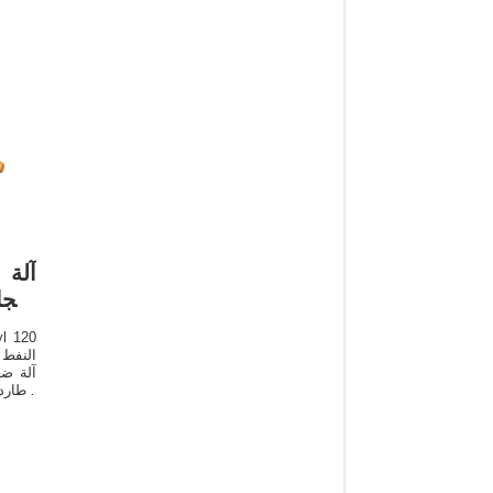
آلة 
الت
النفط 
طارد 