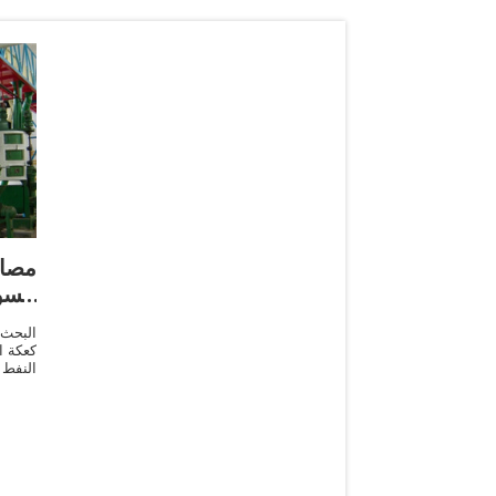
مصاد
الس
البحث 
كعكة ا
النفط