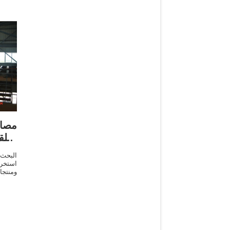
مصا
الت
البحث
استخرا
ومنتج