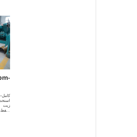
كامل--
استخدا
زيت ا
النفط،