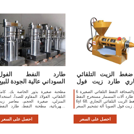
ضغط الزيت التلقائي
طارد النفط الفول
جاري طارد زيت فول
السوداني عالية الجودة للبيع
الصويا آلة
الصحافة النفط التلقائي الصغيرة 6yl 120
مطحنة صغيرة بذور الخاصة بك. كام
طارد آلات المسمار مستخرج النفط
التلقائي، الفولاذ المقاوم للصدأ، استخدا
6yl 68. آلة ضغط الزيت التلقائي التجاري
المنزلي، صغيرة الحجم، معاصر زي
زيت فول الصويا آلة تشحيم السعر ,
الكهربائية، مطحنة النفط، طارد النفط
Find Complete Details about آلة ضغط
الفول السوداني فول الصويا بذور اللف
الزيت التلقائي
بذور.
احصل على السعر
احصل على السعر