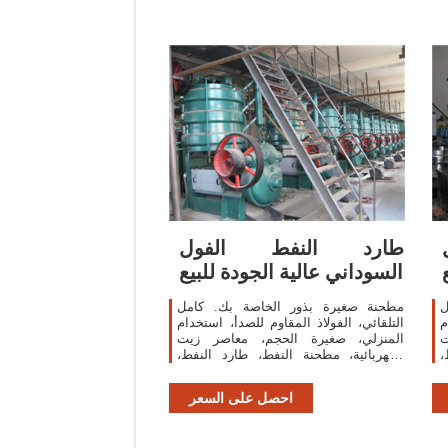
طارد النفط الفول
السوداني عالية الجودة للبيع
ل
مطحنة صغيرة بذور الخاصة بك. كامل
م
التلقائي، الفولاذ المقاوم للصدأ، استخدام
ت
المنزلي، صغيرة الحجم، معاصر زيت
،
الكهربائية، مطحنة النفط، طارد النفط،
ت
الفول السوداني فول الصويا بذور اللفت
بذور.
احصل على السعر