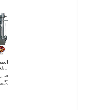
الصي
النف
الصين 
عن الم