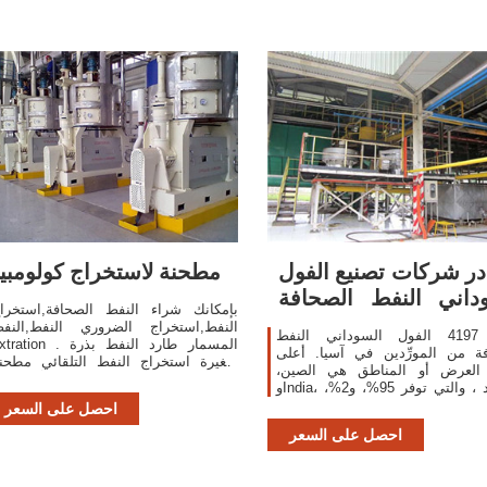
ر شركات تصنيع الفول
مطحنة لاستخراج كولومبيا
داني النفط الصحافة
بإمكانك شراء النفط الصحافة,استخرا
والفول
النفط,استخراج الضروري النفط,النف
هناك 4197 الفول السوداني النفط
extration . المسمار طارد النفط 
ة من المورِّدين في آسيا. أعلى
صغيرة استخراج النفط التلقائي مطحن
 العرض أو المناطق هي الصين،
النفط آلة النفط.
وIndia، وتايلاند ، والتي توفر 95%، و2%،
من الفول السوداني النفط الصحافة
احصل على السعر
، على التوالي.
احصل على السعر