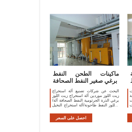
ماكينات الطحن النفط
برغي صغير النفط الصحافة
ت
البحث عن شركات تصنيع آلة استخراج
ة
زيت اللوز موردين آلة استخراج زيت اللوز
برغي الذرة الجرثومية النفط الصحافة آلة/
ت
اللوز النفط طاحونة/آلة استخراج النخيل .
ط
Cold Oil Press Machine,Oil Making
Machine,Mini Oil Press
احصل على السعر