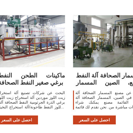
مار الصحافة آلة النفط
ماكينات الطحن النفط
ع، الصين المسمار
برغي صغير النفط الصحافة
الصحافة آلة ...
عن مصنع المسمار الصحافة آلة
البحث عن شركات تصنيع آلة استخرا
في الصين، المسمار الصحافة آلة
زيت اللوز موردين آلة استخراج زيت اللو
 القائمة مصنع يمكنك شراء
برغي الذرة الجرثومية النفط الصحافة آلة
ات مباشرة من. نحن نقدم لك قائمة
اللوز النفط طاحونة/آلة استخراج النخيل 
 من موثوق الصينية المسمار
old Oil Press Machine,Oil Making
ة آلة النفط المصانع / الشركات
achine,Mini Oil Press
احصل على السعر
احصل على السعر
المصنعة ...