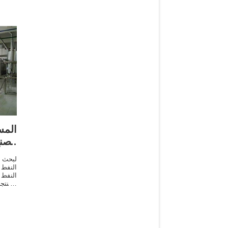
المس
مصن
لبحث 
النفط 
النفط
المنتج
كبيرة
الصحاف