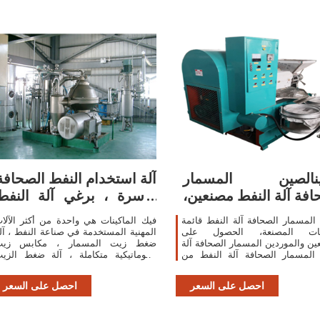
ينالصين المسمار
آلة استخدام النفط الصحافة
افة آلة النفط مصنعين،
الأسرة ، برغي آلة النفط
المسمار
الصحافة
المسمار الصحافة آلة النفط قائمة
فيك الماكينات هي واحدة من أكثر الآلا
كات المصنعة، الحصول على
المهنية المستخدمة في صناعة النفط ، آل
ين والموردين المسمار الصحافة آلة
ضغط زيت المسمار ، مكابس زيت
 المسمار الصحافة آلة النفط من
أوتوماتيكية متكاملة ، آلة ضغط الزي
الصين بشكل فعال على sa.Made-in-
الهيدروليكي ، مصنعي وموردي طارد النف
China.com
الكبيرة في الصين.
احصل على السعر
احصل على السعر