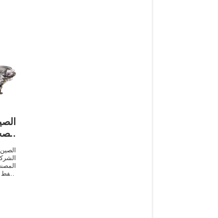
الص
الصح
الصين 
الشر
المصنع
النفط