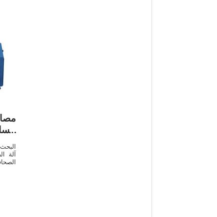
مصاد
الس
البحث
آلة ال
الصحا