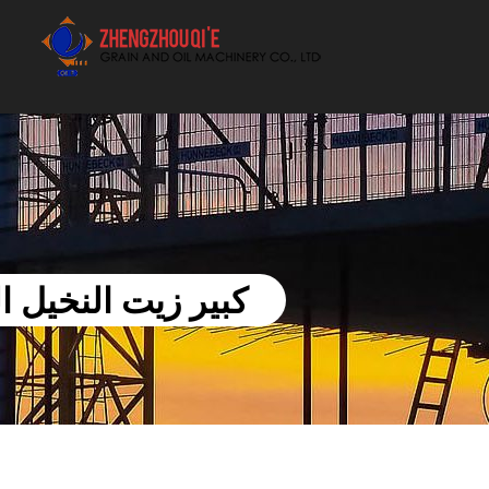
أفضل بيع آلة الزيوت النباتية الموردون
كبير زيت النخيل ا