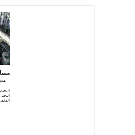
مصاد
زيت 
البحث
النخيل
المثم