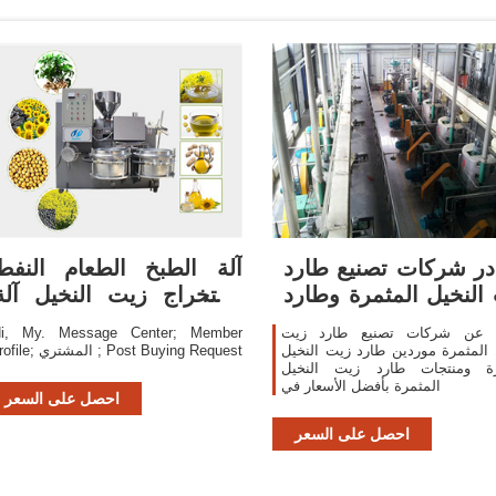
ر شركات تصنيع طارد
آلة الطبخ الطعام النفط
النخيل المثمرة وطارد
استخراج زيت النخيل آلة
زيت النخيل
السعر-معاصر
 عن شركات تصنيع طارد زيت
i, My. Message Center; Member
 المثمرة موردين طارد زيت النخيل
profile; المشتري ; Post Buying Request
رة ومنتجات طارد زيت النخيل
المثمرة بأفضل الأسعار في
احصل على السعر
احصل على السعر