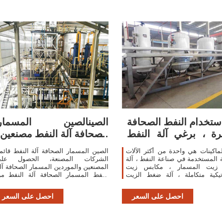
استخدام النفط الصحافة
الصينالصين المسمار
رة ، برغي آلة النفط
الصحافة آلة النفط مصنعين،
الصحافة
المسمار
ماكينات هي واحدة من أكثر الآلات
الصين المسمار الصحافة آلة النفط قائم
ة المستخدمة في صناعة النفط ، آلة
الشركات المصنعة، الحصول على
زيت المسمار ، مكابس زيت
المصنعين والموردين المسمار الصحافة آل
تيكية متكاملة ، آلة ضغط الزيت
النفط المسمار الصحافة آلة النفط م
وليكي ، مصنعي وموردي طارد النفط
الصين بشكل فعال على sa.Made-in
الكبيرة في الصين.
hina
احصل على السعر
احصل على السعر