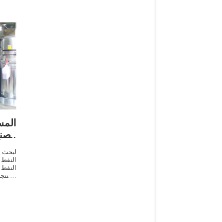
المس
مصن
لبحث 
النفط 
النفط
المنتج
كبيرة
الصحاف