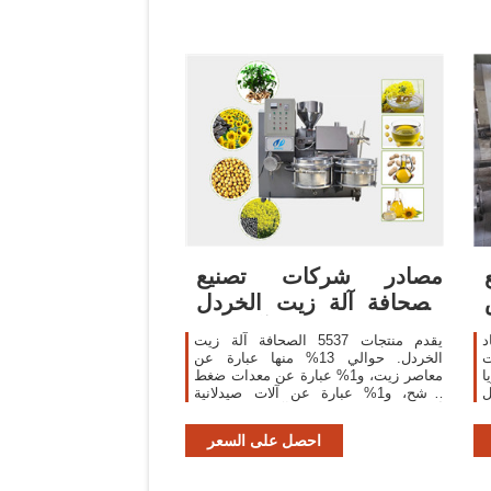
مصادر شركات تصنيع
الصحافة آلة زيت الخردل
والصحافة آلة زيت
د
يقدم منتجات 5537 الصحافة آلة زيت
ت
الخردل. حوالي 13% منها عبارة عن
ا
معاصر زيت، و1% عبارة عن معدات ضغط
ل
مرشح، و1% عبارة عن آلات صيدلانية
ي
أخرى. هناك 773 الصحافة آلة زيت الخردل
من المورِّدين في آسيا.
احصل على السعر