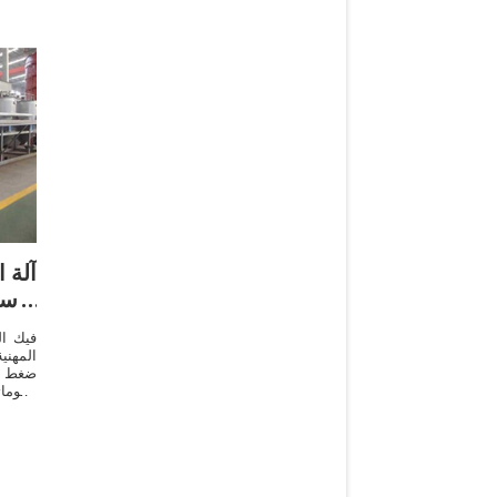
آلة 
الأس
فيك ال
المهني
ضغط 
أوتوما
الهيدر