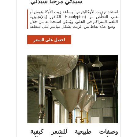
سيدتي مرحبا سيدتي
استخدام زيت الأوكالبتوس: يساعد زيت الأوكالبتوس أو
الكافور (بالإنجليزية: Eucalyptus) على التخلّص من
البلغم المتراكم في الحلق، ويُمكن استخدامه من خلال
وضع عدّة نقاط من الزيت بشكلٍ مباشر على منطقة
احصل على السعر
وصفات طبيعية للشعر كيفية