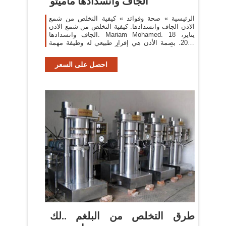
الجاف وانسدادها ماميتو
الرئيسية » صحة وفوائد » كيفية التخلص من شمع
الاذن الجاف وانسدادها. كيفية التخلص من شمع الاذن
الجاف وانسدادها. Mariam Mohamed. 18 يناير،
2019. بصمة الأذن هي إفراز طبيعي له وظيفة مهمة
جداً، وتنظيفه ليس شيئاً يجب الاستخفاف به، فان
احصل على السعر
طرق التخلص من البلغم ..لك