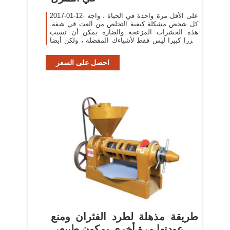
2017-01-12· على الأقل مرة واحدة في الحياة ، واجه
كل شخص مشكلة كيفية التخلص من العث في شقة.
هذه الحشرات المزعجة والضارة يمكن أن تسبب
ضررا كبيرا ليس فقط لأشياءك المفضلة ، ولكن أيضا
على المنتجات.يمكن لظهور فراشة لا توصف في شقة
أن يفسد
احصل على السعر
‫طريقة مذهلة لطرد الفئران ومنع
عودتها مرة أخرى بمكون طبيعي