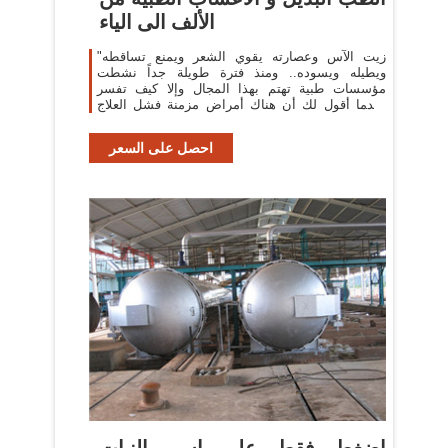
الألف الى الياء
"زيت الآس وعصارته يقوي الشعر ويمنع تساقطه
ويطيله ويسوده.. ومنذ فترة طويلة جداً نشطت
مؤسسات طبية تهتم بهذا المجال وإلا كيف تفسر
عندما أقول لك أن هناك أمراض مزمنة فشل العلاج
بالحبوب ونجح
احصل على السعر
اضغط فقط على اسم النبات