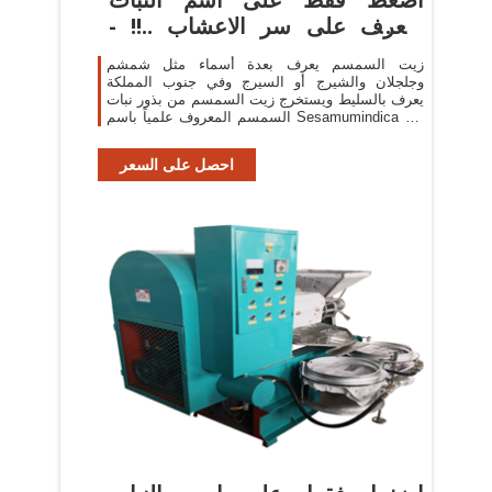
وتعرف على سر الاعشاب ..!! -
صفحة 2
زيت السمسم يعرف بعدة أسماء مثل شمشم
وجلجلان والشيرج أو السيرج وفي جنوب المملكة
يعرف بالسليط ويستخرج زيت السمسم من بذور نبات
السمسم المعروف علمياً باسم Sesamumindica من
الفصيلة السمسمية Pedalinacea
احصل على السعر