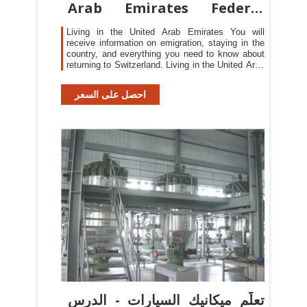
Arab Emirates Federal
Council
Living in the United Arab Emirates You will
receive information on emigration, staying in the
country, and everything you need to know about
returning to Switzerland. Living in the United Arab
Emirates. Visa & entry to Switzerland The
responsible Swiss representation provides
احصل على السعر
information on visa requirements and how to
submit a visa application. You will also be given
more details about
تعلُّم ميكانيك السيارات - الدرس