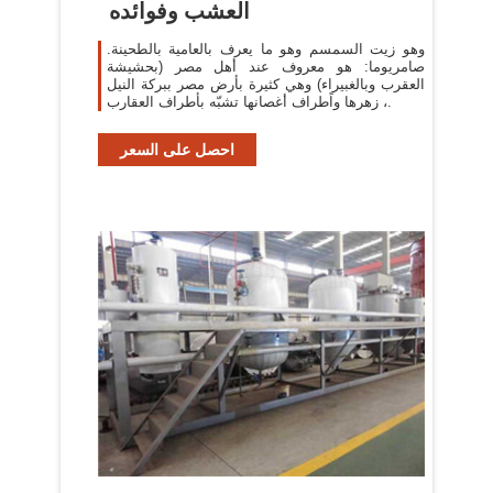
العشب وفوائده
وهو زيت السمسم وهو ما يعرف بالعامية بالطحينة.
صامريوما: هو معروف عند أهل مصر (بحشيشة
العقرب وبالغبيراء) وهي كثيرة بأرض مصر ببركة النيل
، زهرها واًطراف أغصانها تشبّه بأطراف العقارب.
احصل على السعر