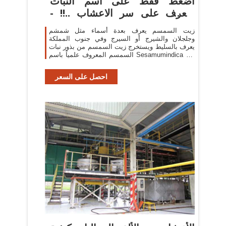
اضغط فقط على اسم النبات
وتعرف على سر الاعشاب ..!! -
صفحة 2
زيت السمسم يعرف بعدة أسماء مثل شمشم
وجلجلان والشيرج أو السيرج وفي جنوب المملكة
يعرف بالسليط ويستخرج زيت السمسم من بذور نبات
السمسم المعروف علمياً باسم Sesamumindica من
الفصيلة السمسمية Pedalinacea ...
احصل على السعر