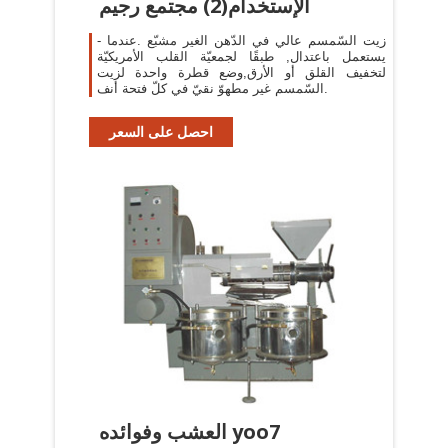
الإستخدام(2) مجتمع رجيم
- زيت السّمسم عالي في الدّهن الغير مشبّع .عندما
يستعمل باعتدال, طبقًا لجمعيّة القلب الأمريكيّة
لتخفيف القلق أو الأرق,وضع قطرة واحدة لزيت
السّمسم غير مطهوّ نقيّ في كلّ فتحة أنف.
احصل على السعر
العشب وفوائده yoo7