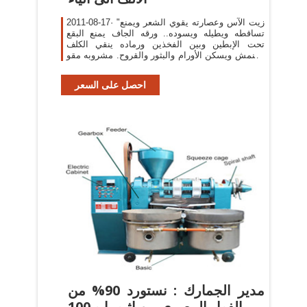
2011-08-17· "زيت الآس وعصارته يقوي الشعر ويمنع
تساقطه ويطيله ويسوده.. ورقه الجاف يمنع البقع
تحت الإبطين وبين الفخذين ورماده ينقي الكلف
والنمش ويسكن الأورام والبثور والقروح. مشروبه مقو
للقلب ويذهب
احصل على السعر
مدير الجمارك : نستورد 90% من
الفول المصري من اثيوبيا و 100