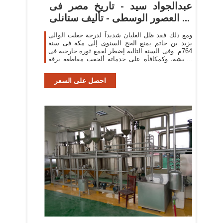
عبدالجواد سيد - تاريخ مصر فى
العصور الوسطى - تأليف ستانلى ...
ومع ذلك فقد ظل الغليان شديداً لدرجة جعلت الوالى
يزيد بن حاتم يمنع الحج السنوى إلى مكة فى سنة
764م. وفى السنة التالية إضطر لقمع ثورة خارجية فى
الحبشة، وكمكافأة على خدماته ألحقت مقاطعة برقة
...
احصل على السعر