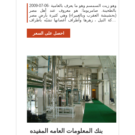
2009-07-06· وهو زيت السمسم وهو ما يعرف بالعامية
بالطحينة. صامريوما: هو معروف عند أهل مصر
(بحشيشة العقرب وبالغبيراء) وهي كثيرة بأرض مصر
ببركة النيل ، زهرها واًطراف أغصانها تشبّه بأطراف
العقارب.
احصل على السعر
بنك المعلومات العامه المفيده