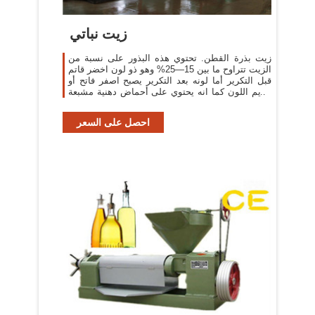
زيت نباتي
زيت بذرة القطن. تحتوي هذه البذور على نسبة من
الزيت تتراوح ما بين 15—25% وهو ذو لون اخضر قاتم
قبل التكرير أما لونه بعد التكرير يصبح اصفر فاتح أو
عديم اللون كما انه يحتوي على أحماض دهنية مشبعة
تقدر ب21—25%
احصل على السعر