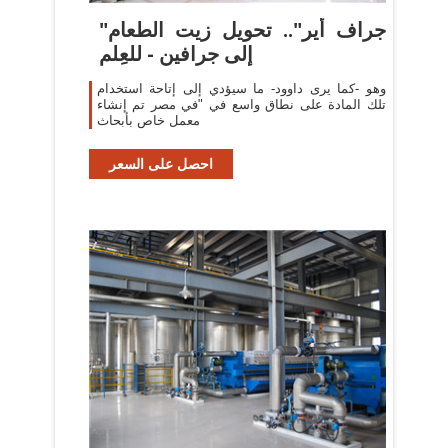
"جراف أير".. تحويل زيت الطعام
إلى جرافين - للعِلم
وهو -كما يرى داوود- ما سيؤدي إلى إتاحة استخدام
تلك المادة على نطاق واسع في "في مصر تم إنشاء
معمل خاص بأبحاث
احصل على السعر