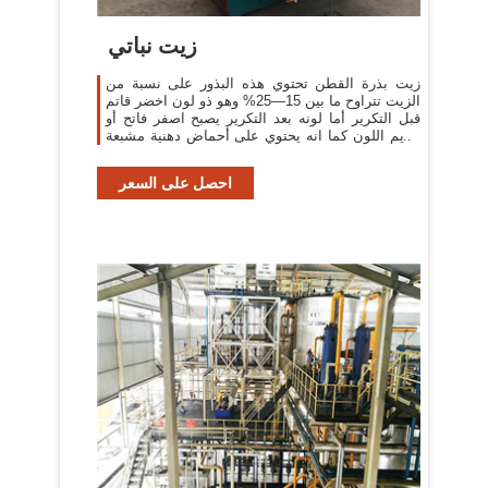
زيت نباتي
زيت بذرة القطن تحتوي هذه البذور على نسبة من
الزيت تتراوح ما بين 15—25% وهو ذو لون اخضر قاتم
قبل التكرير أما لونه بعد التكرير يصبح اصفر فاتح أو
عديم اللون كما انه يحتوي على أحماض دهنية مشبعة
تقدر ب21—25%
احصل على السعر