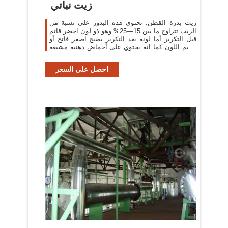
زيت نباتي
زيت بذرة القطن. تحتوي هذه البذور على نسبة من
الزيت تتراوح ما بين 15—25% وهو ذو لون اخضر قاتم
قبل التكرير أما لونه بعد التكرير يصبح اصفر فاتح أو
عديم اللون كما انه يحتوي على أحماض دهنية مشبعة
تقدر ب21—25%
احصل على السعر