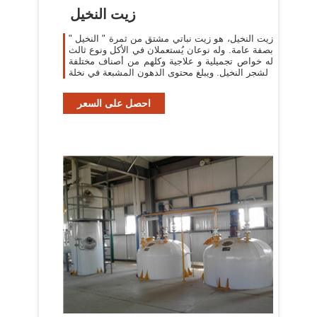
زيت النخيل
زيت النخيل، هو زيت نباتي مشتق من ثمرة " النخيل "
بصفة عامة. وله نوعان يُستعملان في الأكل ونوع ثالث
له خواص تجميلية و علاجية وكلهم من أصناف مختلفة
لشجر النخيل. ويبلغ محتوى الدهون المشبعة في نخلة
احصل على السعر