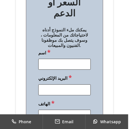
السعر أو
ح
الدعم
ا
ل
يمكنك ملء النموذج أدناه
م
لاحتياجاتك من المعلومات ،
وسوف يتصل بك موظفونا
ق
الفنيون والمبيعات.
*
اسم
ا
ل
ا
*
البريد الإلكتروني
ت
*
الهاتف
Phone
Email
Whatsapp