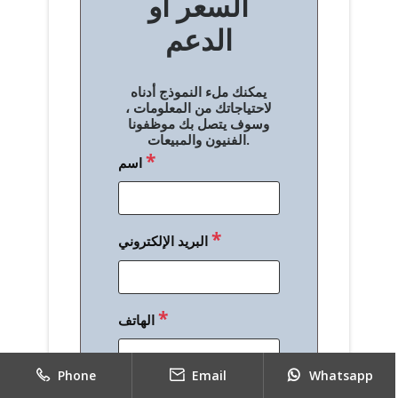
السعر أو
ح
الدعم
ا
ل
يمكنك ملء النموذج أدناه
م
لاحتياجاتك من المعلومات ،
وسوف يتصل بك موظفونا
ق
الفنيون والمبيعات.
*
اسم
ا
ل
ا
*
البريد الإلكتروني
ت
*
الهاتف
Phone
Email
Whatsapp