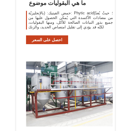
ما هي البقوليات موضوع
حمض الفيتيك: (بالإنجليزيّة: Phytic acid)؛ حيثُ يُعدّ
من مضادات الأكسدة التي يُمكن الحصول عليها من
جميع بذور النباتات الصالحة للأكل، ومنها البقوليات،
لكنّه قد يؤدي إلى تقليل امتصاص الحديد، والزنك
احصل على السعر