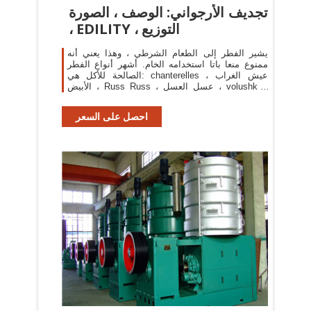
تجديف الأرجواني: الوصف ، الصورة
، EDILITY ، التوزيع
يشير الفطر إلى الطعام الشرطي ، وهذا يعني أنه
ممنوع منعا باتا استخدامه الخام. أشهر أنواع الفطر
الصالحة للأكل هي: chanterelles ، عيش الغراب
الأبيض ، Russ Russ ، عسل العسل ، volushki ،
ryadovki ، mokhovik ، فطر الحليب ، فطر البوليطس
و boletus.
احصل على السعر