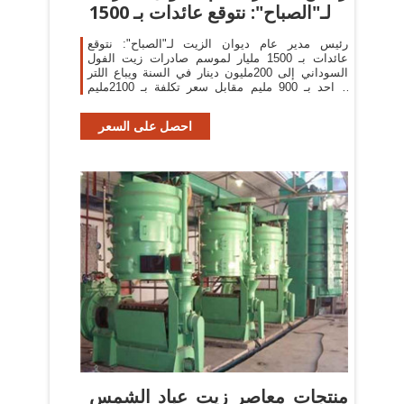
لـ"الصباح": نتوقع عائدات بـ 1500
رئيس مدير عام ديوان الزيت لـ"الصباح": نتوقع
عائدات بـ 1500 مليار لموسم صادرات زيت الفول
السوداني إلى 200مليون دينار في السنة ويباع اللتر
الواحد بـ 900 مليم مقابل سعر تكلفة بـ 2100مليم
ورغم ذلك لا يجده
احصل على السعر
منتجات معاصر زيت عباد الشمس