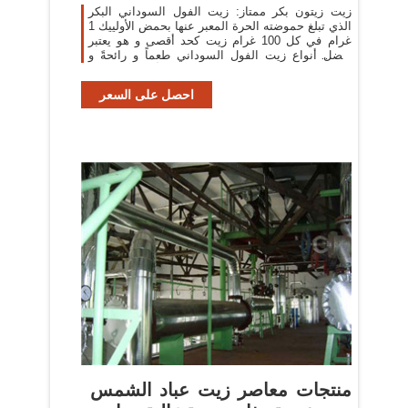
زيت زيتون بكر ممتاز: زيت الفول السوداني البكر
الذي تبلغ حموضته الحرة المعبر عنها بحمض الأولييك 1
غرام في كل 100 غرام زيت كحد أقصى و هو يعتبر
أفضل أنواع زيت الفول السوداني طعماً و رائحةً و
أفضلهم للصحة.
احصل على السعر
منتجات معاصر زيت عباد الشمس