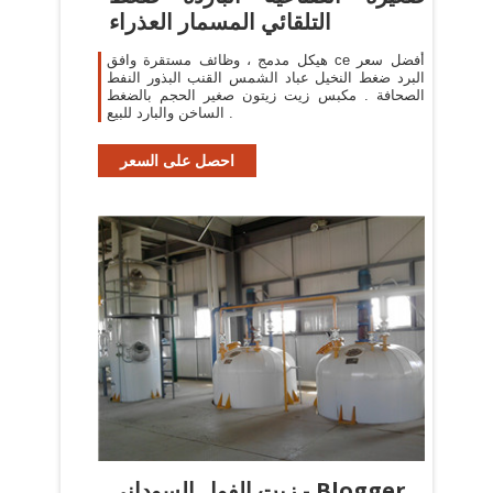
التلقائي المسمار العذراء
هيكل مدمج ، وظائف مستقرة وافق ce أفضل سعر
البرد ضغط النخيل عباد الشمس القنب البذور النفط
الصحافة . مكبس زيت زيتون صغير الحجم بالضغط
الساخن والبارد للبيع .
احصل على السعر
زيت الفول السوداني - Blogger