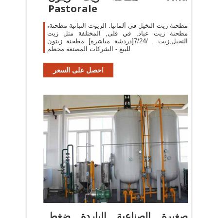
Pastorale
مطحنة زيت النخيل في ألمانيا. الزيوت النباتية مطحنة،
مطحنة زيت عباد, في قلى, المختلفة مثل زيت
النخيل,زيت . /7/24[دردشة مباشرة] مطحنة زيتون
للبيع - الشركات المصنعة محطم
احصل على السعر
صغيرة الصناعية الباردة ضغط