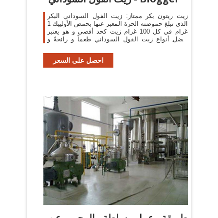
زيت زيتون بكر ممتاز: زيت الفول السوداني البكر
الذي تبلغ حموضته الحرة المعبر عنها بحمض الأولييك 1
غرام في كل 100 غرام زيت كحد أقصى و هو يعتبر
أفضل أنواع زيت الفول السوداني طعماً و رائحةً و
أفضلهم للصحة.
احصل على السعر
طريقة عمل سلطة الرجيم عن