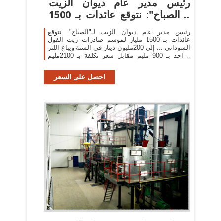
رئيس مدير عام ديوان الزيت
لـ"الصباح": نتوقع عائدات بـ 1500
...
رئيس مدير عام ديوان الزيت لـ"الصباح": نتوقع
عائدات بـ 1500 مليار لموسم صادرات زيت الفول
السوداني ... إلى 200مليون دينار في السنة ويباع اللتر
الواحد بـ 900 مليم مقابل سعر تكلفة بـ 2100مليم
ورغم ذلك لا يجده ...
احصل على السعر