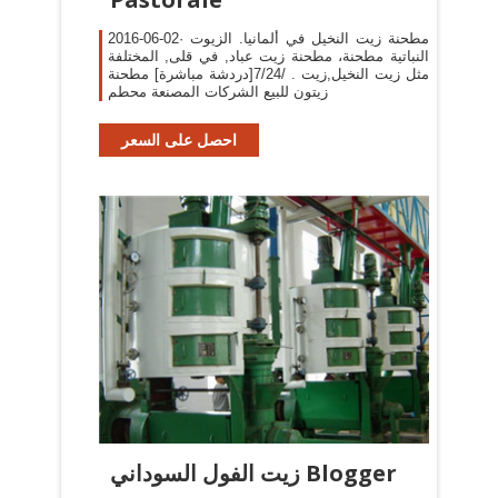
2016-06-02· مطحنة زيت النخيل في ألمانيا. الزيوت
النباتية مطحنة، مطحنة زيت عباد, في قلى, المختلفة
مثل زيت النخيل,زيت . /7/24[دردشة مباشرة] مطحنة
زيتون للبيع الشركات المصنعة محطم
احصل على السعر
زيت الفول السوداني Blogger