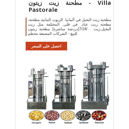
مطحنة زيت زيتون - Villa
Pastorale
مطحنة زيت النخيل في ألمانيا. الزيوت النباتية مطحنة،
مطحنة زيت عباد, في قلى, المختلفة مثل زيت
النخيل,زيت . /7/24[دردشة مباشرة] مطحنة زيتون
للبيع - الشركات المصنعة محطم
احصل على السعر