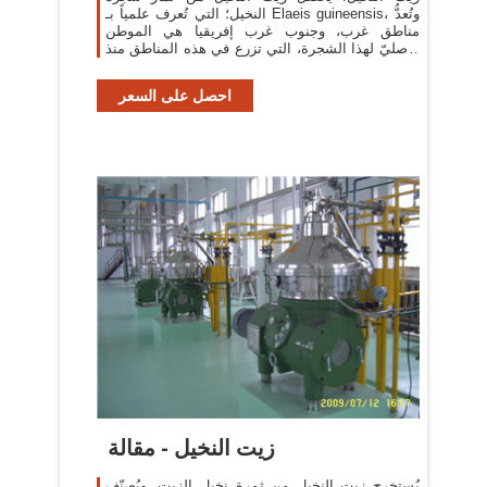
النخيل؛ التي تُعرف علمياً بـ Elaeis guineensis، وتُعدُّ
مناطق غرب، وجنوب غرب إفريقيا هي الموطن
الأصليّ لهذا الشجرة، التي تزرع في هذه المناطق منذ
ما يقرب 5000 سنةٍ، ويحتل إنتاج زيت ...
احصل على السعر
زيت النخيل - مقالة
يُستخرج زيت النخيل من ثمرة نخيل الزيت، ويُصنّف