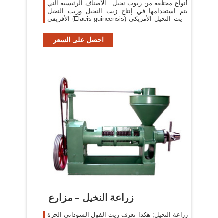
أنواع مختلفة من زيوت نخيل . الأصناف الرئيسية التي
يتم استخدامها في إنتاج زيت النخيل وزيت النخيل
الأفريقي (Elaeis guineensis) وزيت النخيل الأمريكي
(Elaeis oleifera) .
احصل على السعر
زراعة النخيل – مزارع
زراعة النخيل; هكذا تعرف زيت الفول السوداني الحرة