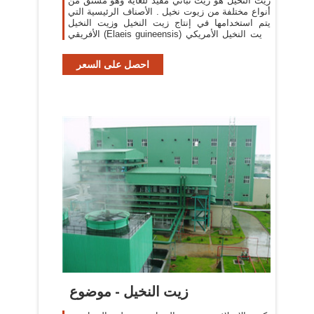
زيت النخيل هو زيت نباتي مفيد للغاية وهو مشتق من
أنواع مختلفة من زيوت نخيل . الأصناف الرئيسية التي
يتم استخدامها في إنتاج زيت النخيل وزيت النخيل
الأفريقي (Elaeis guineensis) وزيت النخيل الأمريكي
(Elaeis oleifera) .
احصل على السعر
زيت النخيل - موضوع