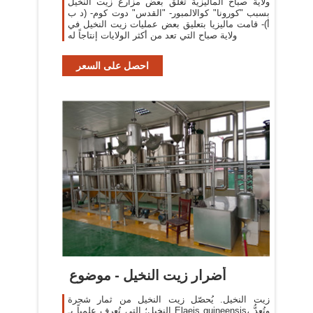
ولاية صباح الماليزية تغلق بعض مزارع زيت النخيل
بسبب "كورونا" كوالالمبور- "القدس" دوت كوم- (د ب
أ)- قامت ماليزيا بتعليق بعض عمليات زيت النخيل في
ولاية صباح التي تعد من أكثر الولايات إنتاجاً له
احصل على السعر
أضرار زيت النخيل - موضوع
زيت النخيل. يُحصّل زيت النخيل من ثمار شجرة
النخيل؛ التي تُعرف علمياً بـ Elaeis guineensis، وتُعدُّ