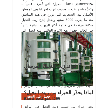
النخيل؛ التي تُعرف علمياً بـ Elaeis guineensis،
وتُعدُّ مناطق غرب، وجنوب غرب إفريقيا هي الموطن
الأصليّ لهذا الشجرة، التي تزرع في هذه المناطق
منذ ما يقرب 5000 سنةٍ، ويحتل إنتاج زيت النخيل
مكانةً مرتفعةً في قائمة أكثر الزيوت النباتية إنتاجاً
في العالم، فقد ارتفع الإنتاج العالمي منه ليصل إلى
ما يُقارب 66 مليونَ طنٍ في عام 2017 مقارنة بـ 15
مليونَ طنٍ فقط في عام 1995، وتفسر هذه الزيادة
بالقدرة على إنتاج ما يُقارب أربعة أضعاف من زيت
النخيل مقارنةً بالزيوت النباتية ال...在mawdoo3上
查看更多信息
فوائد زيت النخيل المرسال
زيت النخيل هو زيت نباتي مفيد للغاية وهو مشتق من
أنواع مختلفة من زيوت نخيل . الأصناف الرئيسية التي
يتم استخدامها في إنتاج زيت النخيل وزيت النخيل
الأفريقي (Elaeis guineensis) وزيت النخيل الأمريكي
(Elaeis oleifera) .
لماذا يحذّر الخبراء من زيت النخيل؟
احصل على السعر
منوعات نافذة DW
يحذر خبراء من تسبب زيت النخيل في أمراض