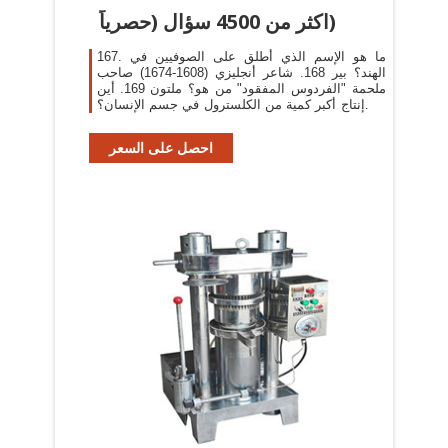
اکثر من 4500 سؤال (حصرياً)
167. ما هو الإسم الذي أطلق على الصوفيين في
الهند؟ بير 168. شاعر أنجليزي (1608-1674) صاحب
ملحمة "الفردوس المفقود" من هو؟ ملتون 169. أين
يتم إنتاج أكبر كمية من الكلسترول في جسم الإنسان؟
الكبد70% 170.
احصل على السعر