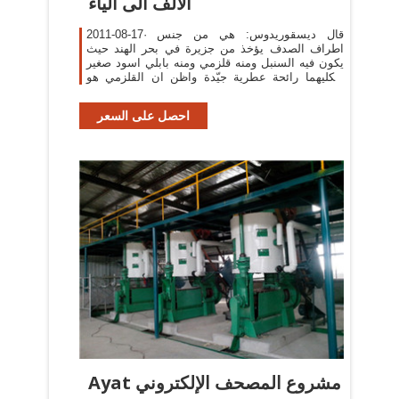
الألف الى الياء
2011-08-17· قال ديسقوريدوس‏:‏ هي من جنس
اطراف الصدف يؤخذ من جزيرة في بحر الهند حيث
يكون فيه السنبل ومنه قلزمي ومنه بابلي اسود صغير
ولكليهما رائحة عطرية جيّدة واظن ان القلزمي هو
الذي يسمى الفرشية منها
احصل على السعر
Ayat مشروع المصحف الإلكتروني