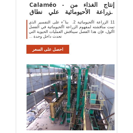
Calaméo - إنتاج الغذاء من
الزراعة الأحيومائية علي نطاق
صغير
‫‪11‬‬ ‫الزراعة األحيومائية‬ ‫‪ .2‬‬ ‫بنا ًء على التفسير الذي
تمت مناقشته لمفهوم الزراعة األحيومائية في الفصل
األول‪ ،‬فإن هذا الفصل سيناقش‬ ‫العمليات الحيوية التي
تحدث داخل وحدة ...
احصل على السعر