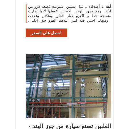
أهلا يا أصدقاء .. قبل سنتين اشتريت قطعة فرو من
ايكيا. ومع مرور الوقت احتجت اغسلها لأنها صارت
متسخه جدا و الفرو صار خشن ومتكتل وفقدت
نعومتها.. احس فيه كثير عندهم الفرو حق ايكيا ،
تمنيت اني صورته ام
احصل على السعر
الفلبين تصنع سيارة من جوز الهند -