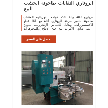
الروتاري النفايات طاحونة الخشب
للبيع
دريلبرو 400 واط 220 فولت الكهربائية المثقاب
طاحونة متغير سرعة الروتاري أداة مع 161 قطع
الاكسسوارات، ويتابل للحماس الإلكترونية، نموذج
الحب صانع، الأدوات مع جلخ الإنتاج والمجوهرات
والفنانين وأطباء الأسنان.
احصل على السعر