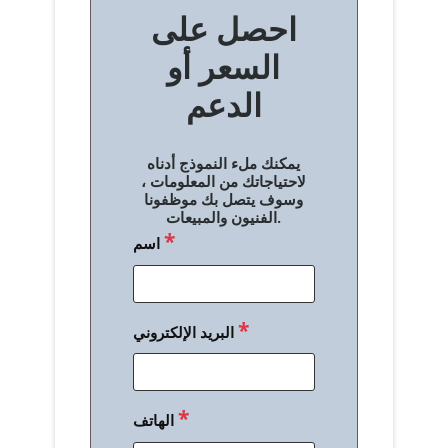
احصل على
فّ
السعر أو
ح
الدعم
ا
ل
يمكنك ملء النموذج أدناه
م
لاحتياجاتك من المعلومات ،
وسوف يتصل بك موظفونا
ق
الفنيون والمبيعات.
*
اسم
ا
ل
ا
*
البريد الإلكتروني
ت
*
الهاتف