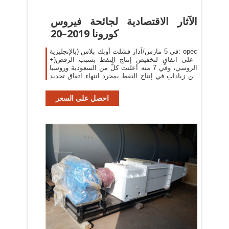
الآثار الاقتصادية لجائحة فيروس
كورونا 2019–20
في 5 مارس/آذار فشلت أوبك بلاس (بالإنجليزية: opec
+)‏ على اتفاقٍ لتخفيض إنتاج النفط بسبب الرفض
الروسي، وفي 7 منه أعلنت كلٌّ من السعودية وروسيا
عن زياداتٍ في إنتاج النفط بمجرد انتهاء اتفاق تحديد
...
احصل على السعر