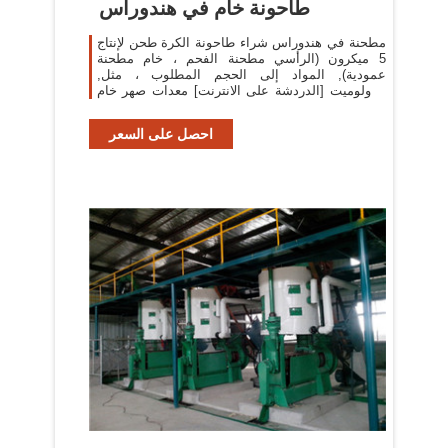
طاحونة خام في هندوراس
مطحنة في هندوراس شراء طاحونة الكرة طحن لإنتاج
5 ميكرون (الرأسي مطحنة الفحم ، خام مطحنة
عمودية), المواد إلى الحجم المطلوب ، مثل,
الدولوميت [الدردشة على الانترنت] معدات صهر خام
النحاس في باكستان
احصل على السعر