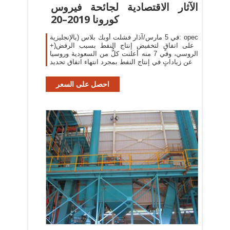
الآثار الاقتصادية لجائحة فيروس
كورونا 2019–20
في 5 مارس/آذار فشلت أوبك بلاس (بالإنجليزية: opec
+)‏ على اتفاقٍ لتخفيض إنتاج النفط بسبب الرفض
الروسي، وفي 7 منه أعلنت كلٌّ من السعودية وروسيا
عن زياداتٍ في إنتاج النفط بمجرد انتهاء اتفاق تحديد
احصل على السعر