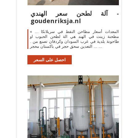
آلة لطحن سعر الهندي -
goudenriksja.nl
المعدات أسعار مطاحن النفط في سريلانكا ... »
مطحنة زينث في الهند هي الة لطحن الحبوب او
طاحونة بلدية في غرب السودان وكردفان تصنع من .
... التعدين سحق حجر في باكستان محجر ...
احصل على السعر