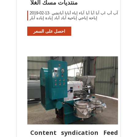
منتديات مسك الغلا
2019-02-13· آب أب اب آبا أبأ أبا آباء إباء أبابا أباتشي
إباحة إباحي إباحية آباد أباد إبادة إباده آبار
احصل على السعر
Content syndication Feed