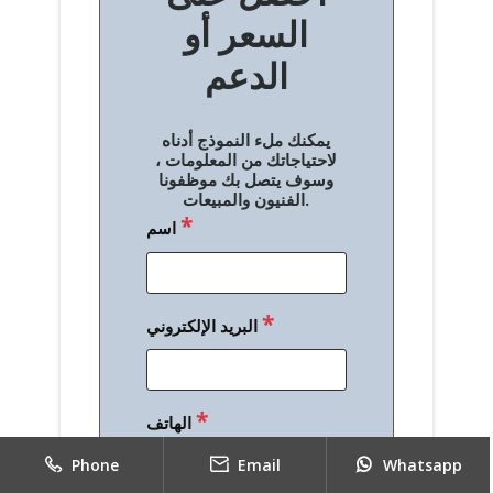
السعر أو
ح
الدعم
ا
ل
يمكنك ملء النموذج أدناه
م
لاحتياجاتك من المعلومات ،
وسوف يتصل بك موظفونا
ق
الفنيون والمبيعات.
*
اسم
ا
ل
ا
*
البريد الإلكتروني
ت
*
الهاتف
Phone
Email
Whatsapp