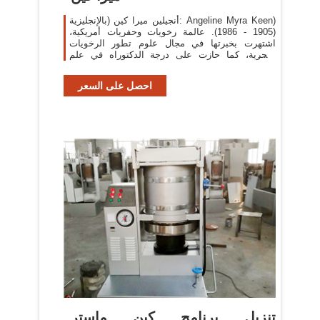
أنجيلين ميرا كين (بالإنجليزية: Angeline Myra Keen)‏
(1905 - 1986). عالمة رخويات وحفريات أمريكية،
اشتهرت بخبرتها في مجال علوم تطور الرخويات
البحرية، كما حازت على درجة الدكتوراه في علم
النفس، على الرغم من
احصل على السعر
تنزيل برنامج كين ماستر