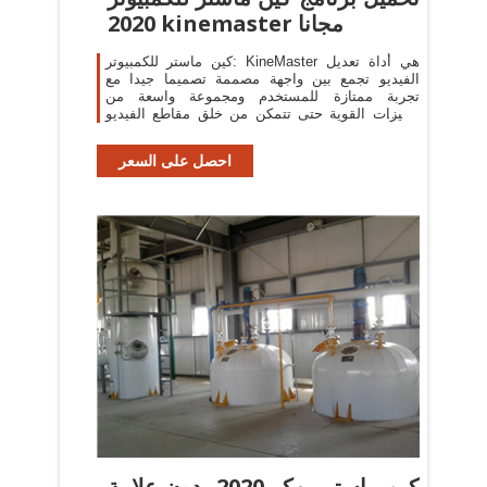
2020 kinemaster مجانا
كين ماستر للكمبيوتر: KineMaster هي أداة تعديل
الفيديو تجمع بين واجهة مصممة تصميما جيدا مع
تجربة ممتازة للمستخدم ومجموعة واسعة من
الميزات القوية حتى تتمكن من خلق مقاطع الفيديو
التي تريد بالضبط كيفما تريدها.
احصل على السعر
كين ماستر مهكر 2020 بدون علامة