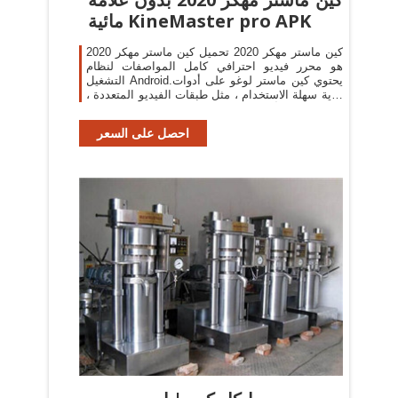
مائية KineMaster pro APK
كين ماستر مهكر 2020 تحميل كين ماستر مهكر 2020
هو محرر فيديو احترافي كامل المواصفات لنظام
التشغيل Android.يحتوي كين ماستر لوغو على أدوات
قوية سهلة الاستخدام ، مثل طبقات الفيديو المتعددة ،
وأنماط المزج ، ومكبرات الصوت ، ومفتاح
احصل على السعر