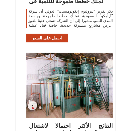
تملك خططا طموحة للتنمية فى
ذكر تقرير "بتروليوم إيكونوميست" الدولي أن شركة
"أرامكو" السعودية تمتلك خططا طموحة وواسعة
المدى للنمو، مشيرا إلى أن الشركة تسعى حثيثا للفوز
بفرص مشاريع مشتركة جديدة، خاصة قبل عملية
الطرح المرتقبة للاكتتاب في نسبة 5 في
احصل على السعر
النتائج الأكثر احتمالا لاشتعال