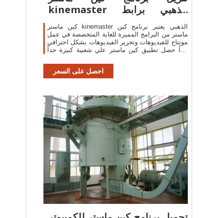
kinemaster الذهبي برابط
مباشر
كين ماستر kinemaster الذهبي يعتبر برنامج كين
ماستر من البرامج المميزة للغاية المتخصصة في عمل
مونتاج للفيديوهات وتحرير الفيديوهات بشكل احترافي
جداً حصل تطبيق كين ماستر علي شعبية كبيرة جداً
في السنوات الأخيرة بسبب المميزات
احصل على السعر
تحميل برنامج كين ماستر للكمبيوتر