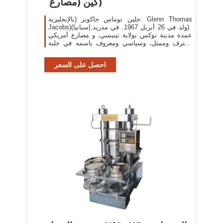
كين (مصارع)
جلين توماس جاكوبز (بالإنجليزية: Glenn Thomas
Jacobs)‏ (ولد في 26 أبريل 1967, في مدريد,إسبانيا)
عمدة مدينة نوكس بولاية تينيسي، و مصارع أمريكي
محترف وممثل، وسياسي ومعروف باسمه في حلبة
المصارعة "كين
احصل على السعر