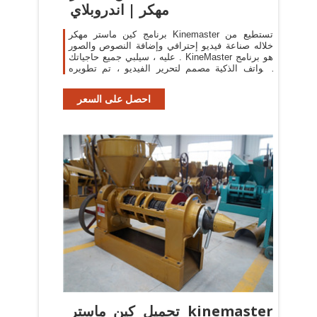
مهكر | اندروبلاي
برنامج كين ماستر مهكر Kinemaster تستطيع من
خلاله صناعة فيديو إحترافي وإضافة النصوص والصور
عليه ، سيلبي جميع حاجياتك . KineMaster هو برنامج
للهواتف الذكية مصمم لتحرير الفيديو ، تم تطويره
بواسطة الاستوديو الذي يحمل نفس الاسم.
احصل على السعر
تحميل كين ماستر kinemaster