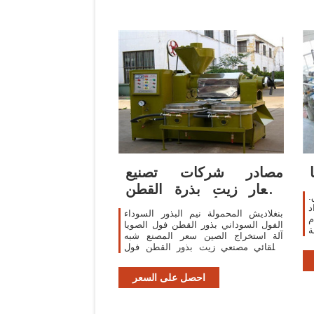
مصادر شركات تصنيع
أسعار زيت بذرة القطن
.
وأسعار زيت بذرة
د
بنغلاديش المحمولة نيم البذور السوداء
م
الفول السوداني بذور القطن فول الصويا
ة
آلة استخراج الصين سعر المصنع شبه
Din
التلقائي مصنعي زيت بذور القطن فول
ة
الصويا الصغيرة في الهند . ١٬٥٠٠٫٠٠
ق
us$-٤٬٠٠٠٫٠٠ us$ / مجموعات . 1
احصل على السعر
مجموعات (لمين