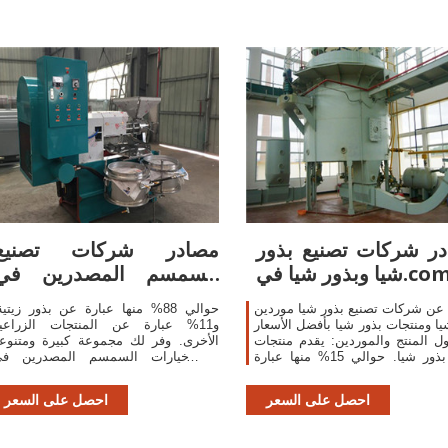
ر شركات تصنيع بذور
مصادر شركات تصنيع
ا وبذور شيا في.com
السمسم المصدرين في
السودان
عن شركات تصنيع بذور شيا موردين
حوالي 88% منها عبارة عن بذور زيتية
يا ومنتجات بذور شيا بأفضل الأسعار
و11% عبارة عن المنتجات الزراعي
 المنتج والموردين: يقدم منتجات
الأخرى. وفر لك مجموعة كبيرة ومتنوع
1034 بذور شيا. حوالي 15% منها عبارة
من خيارات السمسم المصدرين ف
عن أكياس بلاستيكية، و14% عبارة عن
السودان، مثل مشترك، وعضوي،
بذور زيتية، و14% عبارة عن
والكائنات المعدلة وراثيا.
احصل على السعر
احصل على السعر