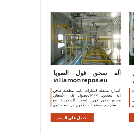
آلة سحق فول الصويا
villamonrepos.eu
ا
كسارة متنقلة كسارات ثابتة مطحنة طحن
ي
آلة التعدين, >>>الحصول على الأسعار,
ل
مصنع طحن فول الصويا السعودية بيع
ي
الكسارات, مصنع آلة طحن, دراسة جدوى
لمحطة فول الصويا سحق, زيت فول
الصويا .
احصل على السعر