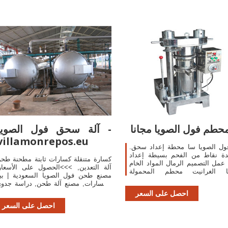
حطم فول الصويا مجانا
آلة سحق فول الصويا -
villamonrepos.eu
فول الصويا سا محطة إعداد سحق.
ة نقاط من الفحم بسيطة إعداد
كسارة متنقلة كسارات ثابتة مطحنة طح
مل التصميم الرمال المواد الخام
آلة التعدين, >>>الحصول على الأسعار
ا الغرانيت محطم المحمولة
مصنع طحن فول الصويا السعودية | بي
المستخدمة للبيع Dingzhou Yongsheng
الكسارات, مصنع آلة طحن, دراسة جدو
Grain & Oil Machinery Co.,. آلة
لمحطة فول الصويا سحق, زيت فو
احصل على السعر
طم فول الصويا,زيت بذور آلة سحق
الصويا .
احصل على السعر