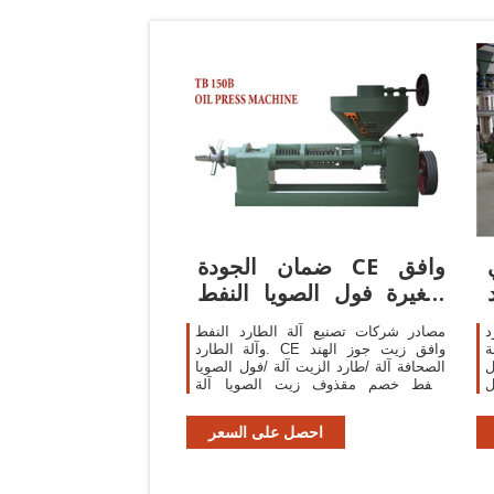
ضمان الجودة CE وافق
صغيرة فول الصويا النفط
الصحافة آلة
د
مصادر شركات تصنيع آلة الطارد النفط
ة
وآلة الطارد. CE وافق زيت جوز الهند
ل
الصحافة آلة /طارد الزيت آلة /فول الصويا
-
النفط خصم مقذوف زيت الصويا آلة
9
الصحافة السعر الجملة فول الصويا طارد
الزيت آلة السعر Jingdezhen Huiju
احصل على السعر
Technologies Co., Ltd