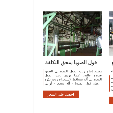
فول الصويا سحق التكلفة
مصنع إنتاج زيت الفول السوداني الصين
بجودة عالية، "مما يؤدي زيت الفول
ل
السوداني آلة يتساقط لاستخراج زيت بذرة
ل
القطن فول الصويا · آلة سحق · أواني
ل
الطبخ على البخار . من زبدة الفول
ة
السوداني، وتخفيض
ة
احصل على السعر