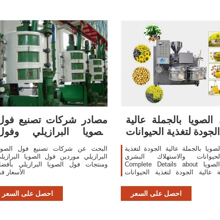
الصويا بالجملة عالية
مصادر شركات تصنيع فول
لجودة لتغذية الحيوانات
الصويا البرازيلي وفول
الصويا
صويا بالجملة عالية الجودة لتغذية
البحث عن شركات تصنيع فول الصوي
لحيوانات والاستهلاك البشري,Find
البرازيلي موردين فول الصويا البرازيل
Complete Details about فول الصويا
ومنتجات فول الصويا البرازيلي بأفض
ة عالية الجودة لتغذية الحيوانات
الأسعار ف
هلاك البشري,بذور فول الصويا ،
ول الصويا للبيع ، سعر زيت فول
احصل على السعر
احصل على السعر
صويا مكرر