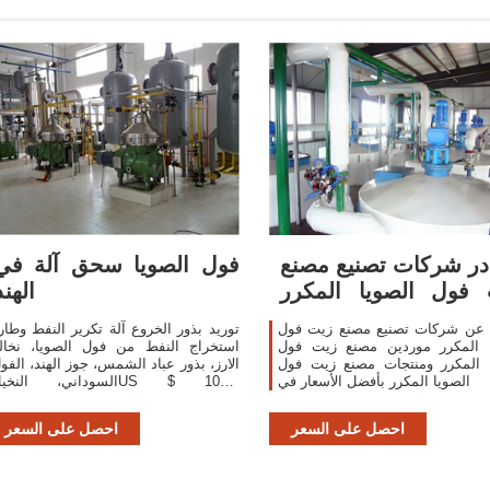
ر شركات تصنيع مصنع
فول الصويا سحق آلة في
فول الصويا المكرر
الهند
ومصنع زيت فول
 عن شركات تصنيع مصنع زيت فول
توريد بذور الخروع آلة تكرير النفط وطار
ا المكرر موردين مصنع زيت فول
استخراج النفط من فول الصويا، نخال
ا المكرر ومنتجات مصنع زيت فول
الارز، بذور عباد الشمس، جوز الهند، الفو
الصويا المكرر بأفضل الأسعار في
السوداني، النخيلUS $ 1000
0000Qingdao, Shanghai, Tianjin1
مجموعة معرف المنتج 60301974604
احصل على السعر
احصل على السعر