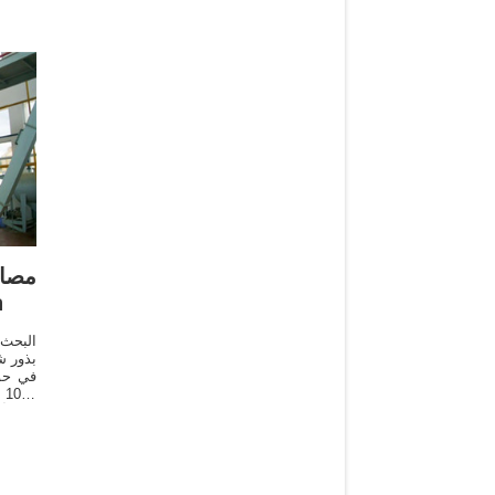
مصاد
شي
البحث 
بذور ش
في حول