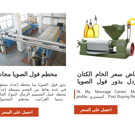
اض سعر الخام الكتان
محطم فول الصويا مجانا
دل بذور فول الصويا
بذور فول الصويا سا محطة إعداد سحق
آلة حفرة
في عدة نقاط من الفحم بسيطة إعدا
Hi, My. Message Center; M
محطة عمل التصميم الرمال المواد الخا
لمشتري ; Post Buying Request
هندسيا الغرانيت محطم المحمول
المستخدمة للبيع gzhou Yongsheng
Grain & Oil Machinery Co.,Ltd. آل
احصل على السعر
احصل على السعر
محطم فول الصويا,زيت بذور آلة سح