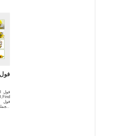
فول 
ا
فول ال
ا
بالجمل
والاست
وجبة ف