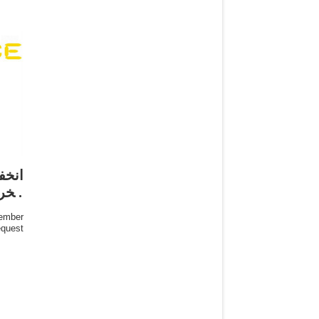
انخف
الخر
ember
profile; ا