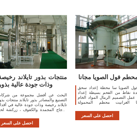
حطم فول الصويا مجانا
منتجات بذور تايلاند رخيصة
وذات جودة عالية بذور
فول الصويا سا محطة إعداد سحق
ة نقاط من الفحم بسيطة إعداد
البحث عن أفضل مجموعة من شركا
مل التصميم الرمال المواد الخام
التصنيع والمصادر بذور تايلاند منتجات بذو
ا الغرانيت محطم المحمولة
تايلاند رخيصة وذات جودة عالية في أقدا
المستخدمة للبيع Dingzhou Yongsheng
الدجاج المجمدة والكفوف ، زركشة لح
Grain & Oil Machinery Co.,. آلة
البقر المجمدة ، السكر ، خام المنغنيز 
احصل على السعر
طم فول الصويا,زيت بذور آلة سحق
زيت عباد الشمس النق
احصل على السعر