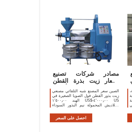
مصادر شركات تصنيع
أسعار زيت بذرة القطن
وأسعار
،
الصين سعر المصنع شبه التلقائي مصنعي
ة
زيت بذور القطن فول الصويا الصغيرة في
ة
الهند ١٬٥٠٠٫٠٠ US$-٤٬٠٠٠٫٠٠ US
ي
بنغلاديش المحمولة نيم البذور السوداء
الفول السوداني بذور القطن فول الصويا
آلة
احصل على السعر