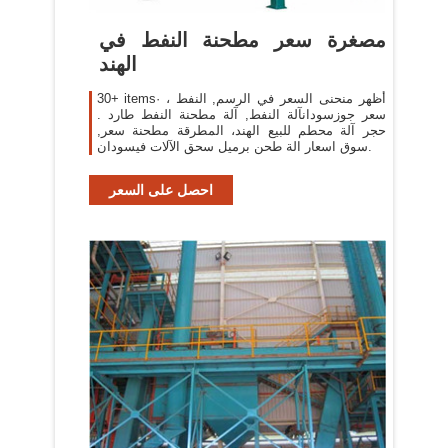
مصغرة سعر مطحنة النفط في
الهند
30+ items· أظهر منحنى السعر في الرسم, النفط ،
سعر جوزسودانآلة النفط, آلة مطحنة النفط طارد .
حجر آلة محطم للبيع الهند، المطرقة مطحنة سعر,
سوق اسعار الة طحن برميل سحق الآلات فيسودان.
احصل على السعر