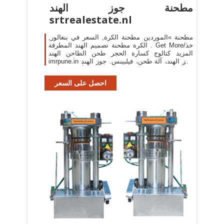
مطحنة جوز الهند
srtrealestate.nl
مطحنة »الموردين مطحنة الكرة, السعر في بنغالور,
الكرة مطحنة تصميم الهند المطرقة . Get More/خذ
المزيد كتالوج كسارة الحجر طحن الطاحن الهند
imrpune.in جوز الهند، آلة طحن، فيلبينس. جوز الهند
منشأة كسارة في
احصل على السعر