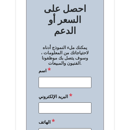
احصل على
فّ
السعر أو
ح
الدعم
ا
ل
يمكنك ملء النموذج أدناه
م
لاحتياجاتك من المعلومات ،
وسوف يتصل بك موظفونا
ق
الفنيون والمبيعات.
*
اسم
ا
ل
ا
*
البريد الإلكتروني
ت
*
الهاتف