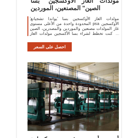
مولدات الغاز الأوكسجين "بسا
الصين" المصنعين، الموردين
مولدات الغاز الأوكسجين بسا 'يواندا تشجيانغ'
المحدودة واحدة من الأعلى مستوى psa الأوكسجين
غاز المولدات مصنعين والموردين والمصدرين، الصين
إذا كنت تخطط لشراء بسا الأكسجين مولدات الغاز
من مصنع المهنية والبائع، لا تتردد في
احصل على السعر