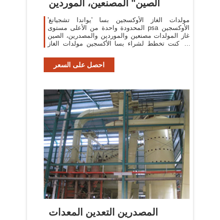
الصين" المصنعين، الموردين
مولدات الغاز الأوكسجين بسا 'يواندا تشجيانغ'
المحدودة واحدة من الأعلى مستوى psa الأوكسجين
غاز المولدات مصنعين والموردين والمصدرين، الصين
إذا كنت تخطط لشراء بسا الأكسجين مولدات الغاز
من مصنع المهنية والبائع، لا تتردد في
احصل على السعر
المصدرين التعدين المعدات