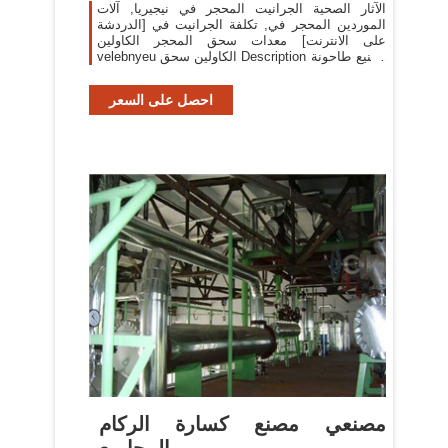
الآثار الصحية الجرانيت المحجر في نيجيريا, آلات
الموردين المحجر في, تكلفة الجرانيت في [الدردشة
على الانترنت] معدات سحق المحجر الكاولين
velebnyeu الكاولين سحق Description تصنيع طاحونة
الكرة تكاليف .
احصل على السعر
مصنعي مصنع كسارة الركام
المجاميع