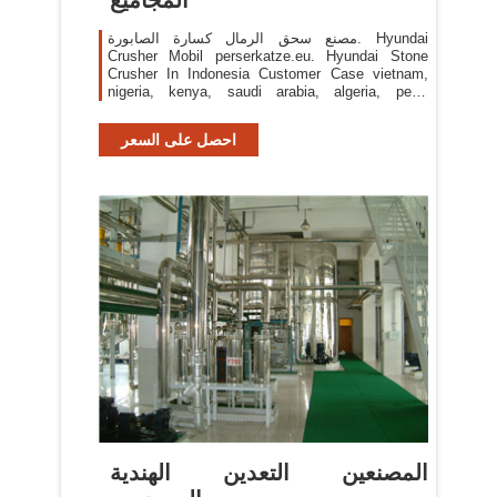
مصنع سحق الرمال كسارة الصابورة. Hyundai
Crusher Mobil perserkatze.eu. Hyundai Stone
Crusher In Indonesia Customer Case vietnam,
nigeria, kenya, saudi arabia, algeria, peru,
indonesia, pakistan, alamat pabrik stone
crushercrusher,stone crusher,jaw crusher,mobile
احصل على السعر
crusher,cone crusher and all kinds of crushing
equipment are producted by mce cgm mining
case. cgm mining
المصنعين التعدين الهندية