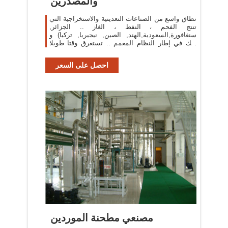
والمصدرين
نطاق واسع من الصناعات التعدينية والاستخراجية التي
تنتج الفحم ، النفط ، الغاز .. الجزائر,
سنغافورة,السعودية,الهند, الصين, نيجيريا, تركيا) و
ذلك في إطار النظام المعمم .. تستغرق وقتا طويلا
فان
احصل على السعر
مصنعي مطحنة الموردين