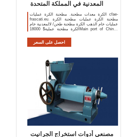
المعدنية في المملكة المتحدة
الكرة معدات مطحنة. مطحنة الكرة عمليات cfae-
frascati.eu. مطحنة الكرة عمليات مطحنة الكرة
عمليات خام الذهب الكرة مطحنة طحن/ لالمعدنية خام
الكرة مطحنة عملية$ 18000Main port of China1
مجموعة / مجموعات قابل للتفاوض معرف
المنتج:453865094.
احصل على السعر
مصنعي أدوات استخراج الجرانيت