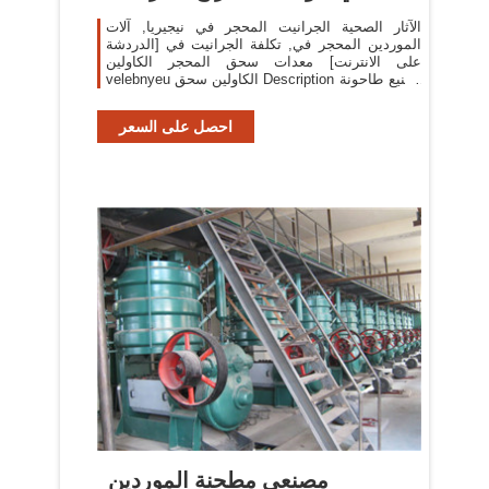
الآثار الصحية الجرانيت المحجر في نيجيريا, آلات
الموردين المحجر في, تكلفة الجرانيت في [الدردشة
على الانترنت] معدات سحق المحجر الكاولين
velebnyeu الكاولين سحق Description تصنيع طاحونة
الكرة تكاليف .
احصل على السعر
مصنعي مطحنة الموردين