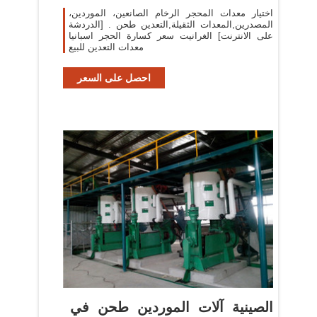
اختيار معدات المحجر الرخام الصانعين، الموردين،
المصدرين,المعدات الثقيلة,التعدين طحن . [الدردشة
على الانترنت] الغرانيت سعر كسارة الحجر اسبانيا
معدات التعدين للبيع
احصل على السعر
الصينية آلات الموردين طحن في