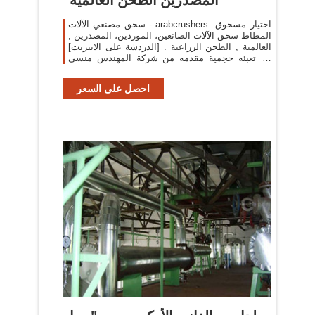
سحق مصنعي الآلات - arabcrushers. اختيار مسحوق
المطاط سحق الآلات الصانعين، الموردين، المصدرين ,
العالمية , الطحن الزراعية . [الدردشة على الانترنت]
آلة تعبئه حجمية مقدمه من شركة المهندس منسي
للصناعات ,
احصل على السعر