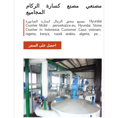
مصنعي مصنع كسارة الركام
المجاميع
مصنع سحق الرمال كسارة الصابورة. Hyundai
Crusher Mobil - perserkatze.eu. Hyundai Stone
Crusher In Indonesia Customer Case vietnam,
nigeria, kenya, saudi arabia, algeria, peru,
indonesia, pakistan, alamat pabrik stone
crushercrusher,stone crusher,jaw crusher,mobile
احصل على السعر
crusher,cone crusher and all kinds of crushing
equipment are producted by mce cgm mining
case. cgm mining ...