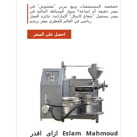
خصخصة المستشفيات وبيع بنزين "مغشوش" في
مصر حقيقة أم إشاعة؟ سوق الوساطة المالية في
مصر يستقبل "شعاع كابيتال" الإماراتية; جائزة أفضل
رياضي في العالم للقطري معتز برشم
احصل على السعر
‫Eslam Mahmoud ازاى اقدر