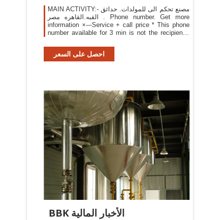
MAIN ACTIVITY:- مصنع تحكم الى للمولدات. حدائق
القبه.القاهره مصر . Phone number. Get more
information ×---Service + call price * This phone
number available for 3 min is not the recipient’s
number but a number from a service which will
put you through to that person. This service is
احصل على السعر
produced by Kompass. Why this number ?
Service & free calls* * This
BBK الأخبار المالية