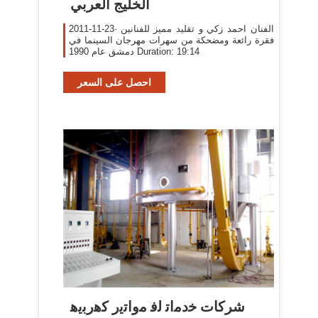
الخليج العربي
2011-11-23· الفنان احمد زكي و تقليد مميز للفنانين
فقرة رائعة ومضحكة من سهرات مهرجان السينما في
دمشق عام 1990 Duration: 19:14
احصل على السعر
شركات ﺧﺩﻣﺍﺗ ﻟﻓ ﻣﻭﺍﺗﻳﺭ ﻛﻫﺭﺑﻳﻫ