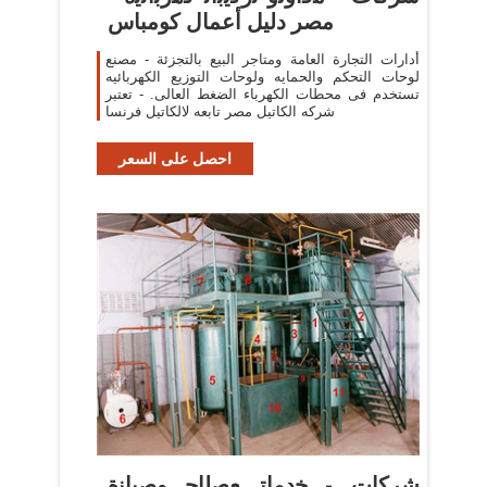
مصر دليل أعمال كومباس
أدارات التجارة العامة ومتاجر البيع بالتجزئة - مصنع
لوحات التحكم والحمايه ولوحات التوزيع الكهربائيه
تستخدم فى محطات الكهرباء الضغط العالى. - تعتبر
شركه الكاتيل مصر تابعه لالكاتيل فرنسا
احصل على السعر
شركات - ﺧﺩﻣﺍﺗ ﻊﺻﻟﺍﺣ ﻭﺻﻳﺍﻧﺓ