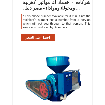
شركات - ﺧﺩﻣﺍﺗ ﻟﻓ ﻣﻭﺍﺗﻳﺭ ﻛﻫﺭﺑﻳﻫ
ﻭﻣﺣﻭﻟﺍﺗ ﻭﻣﻭﻟﺩﺍﺗ - مصر دليل ...
* This phone number available for 3 min is not the
recipient’s number but a number from a service
which will put you through to that person. This
service is produced by Kompass.
احصل على السعر