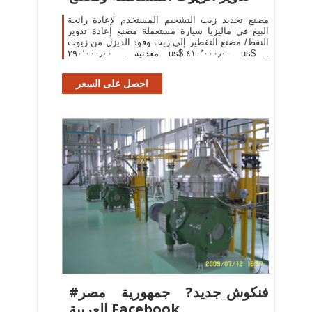
مصنع تجديد زيت التشحيم المستخدم لإعادة رائجة
البيع في ماليزيا سيارة مستعملة مصنع إعادة تدوير
النفط/ مصنع التقطير إلى زيت وقود الديزل من زيوت
معدنية . ٢٩٠٬٠٠٠٫٠٠ us$-٤١٠٬٠٠٠٫٠٠ us$ /
مجموعات . 1 مجموعات (لمين) 11 yrs. 75.0%
احصل على السعر
#فنكوش_جديد? جمهورية مصر
العربية Facebook‬