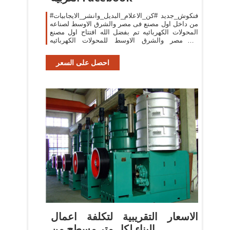
#فنكوش_جديد #كن_الاعلام_البديل_وانشر_الايجابيات
من داخل اول مصنع فى مصر والشرق الاوسط لصناعه
المحولات الكهربائيه تم بفضل الله افتتاح اول مصنع
فى مصر والشرق الاوسط للمحولات الكهربائيه
بحضور...
احصل على السعر
الاسعار التقريبية لتكلفة اعمال
البناء لكل متر مسطح من