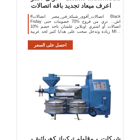
اعرف ميعاد تجديد باقه اتصالات
#اتصالات_أقوى_شبكة_في_مصر اتصالات ‪Black
Friday‬ خصومات حتى ‪70%‬ اش... تري من فروع
اتصالات أو اشتري اونلاين علشان تاخد خصم %10
زيادة وتدخل سحب على هدايا كتير لحد عربية ‪MINI‬
الكمية محدودة تطبق الشروط والأحكام هذه المسابقة
تمت
احصل على السعر
شركات - ﻣﻗﺍﻭﻟﻭ ﺗﺭﻛﻳﺑﺍﺗ ﻛﻫﺭﺑﺍﺋﻳﺓ -