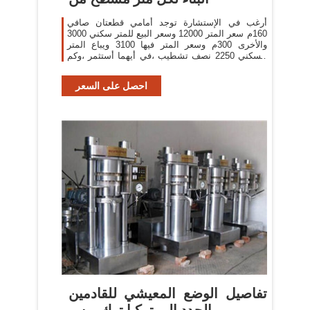
أرغب في الإستشارة توجد أمامي قطعتان صافي
160م سعر المتر 12000 وسعر البيع للمتر سكني 3000
والأخرى 300م وسعر المتر فيها 3100 ويباع المتر
السكني 2250 نصف تشطيب ،في أيهما أستثمر ،وكم
تساوي تكلفة بناء الدور
احصل على السعر
تفاصيل الوضع المعيشي للقادمين
الجدد إلى تركيا ترك برس