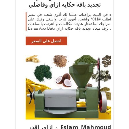
تجديد باقه حكايه ازاي وفاضلي
د في البيت براحتك، عملنا لك أقوى شحنة في مصر
اطلب #011* واشحن أقوى كارت واشغل وقتك على
مزاجك لما تختار هديتك مكالمات و انترنت بالساعات ‎
Esraa Abo Bakr اعرف ميعاد تجديد باقه حكايه ازاي
وفاضلي كام
احصل على السعر
‫Eslam Mahmoud - ازاى اقدر