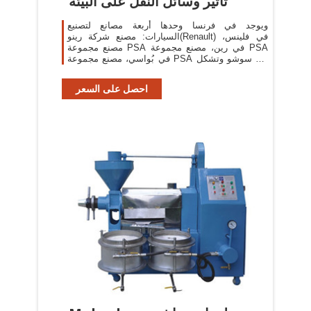
تأثير وسائل النقل على البيئة
ويوجد في فرنسا وحدها أربعة مصانع لتصنيع
السيارات: مصنع شركة رينو(Renault) في فلينس،
مصنع مجموعة PSA في رين، مصنع مجموعة PSA
في بُواسي، مصنع مجموعة PSA في سوشو وتشكل
مساحتهم ما يقارب 2000 ملعب كرة قدم.
احصل على السعر