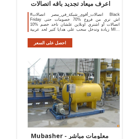
اعرف ميعاد تجديد باقه اتصالات
#اتصالات_أقوى_شبكة_في_مصر اتصالات ‪Black
Friday‬ خصومات حتى ‪70%‬ اش تري من فروع
اتصالات أو اشتري اونلاين علشان تاخد خصم %10
زيادة وتدخل سحب على هدايا كتير لحد عربية ‪MINI‬
الكمية محدودة تطبق الشروط والأحكام هذه المسابقة
تمت
احصل على السعر
Mubasher - معلومات مباشر