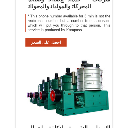
ﺍﻟﻣﺣﺭﻛﺍﺗ ﻭﺍﻟﻣﻭﻟﺩﺍﺗ ﻭﺍﻟﻣﺣﻭﻟﺍﺗ
* This phone number available for 3 min is not the
recipient’s number but a number from a service
which will put you through to that person. This
service is produced by Kompass.
احصل على السعر
الاسعار التقريبية لتكلفة اعمال