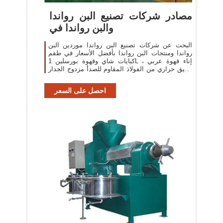
مصادر شركات تصنيع البن رواندا
والبن رواندا في
البحث عن شركات تصنيع البن رواندا موردين البن
رواندا ومنتجات البن رواندا بأفضل الأسعار في طقم
كبايات شاي وقهوة بورسلين 1L إناء قهوة عربي ،
إبريق حراري من الفولاذ المقاوم للصدأ مزدوج الجدار
إبريق قهوة 1000 مللي
احصل على السعر