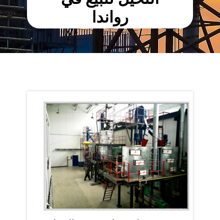
رواندا