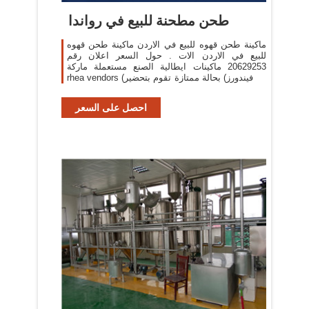
طحن مطحنة للبيع في رواندا
ماكينة طحن قهوه للبيع في الاردن ماكينة طحن قهوه
للبيع في الاردن الات . حول السعر اعلان رقم
20629253 ماكينات ايطالية الصنع مستعملة ماركة
rhea vendors (ريا فيندورز) بحالة ممتازة تقوم بتحضير
سبع اصناف مختلفة للبيع ابتداء من ٥٠٠
احصل على السعر