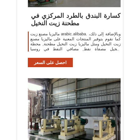
كسارة البندق بالطرد المركزي في
مطحنة زيت النخيل
ماليزيا مصنع زيت arabic.alibaba. وبالإضافة إلى ذلك،
كما نقوم بتوفير المنتجات المعنية على ماليزيا مصنع
زيت النخيل ومثل ماليزيا زيت النخيل مطحنة, محطة
النخيل مصفاة نفط, مصافي النفط في روسيا
لاختيارك.تحديث وقت:20190114
احصل على السعر