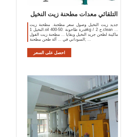
التلقائي معدات مطحنة زيت النخيل
جديد زيت النخيل وصول سعر مطحنة. مطحنة زيت
النخيل 1.oil قدرة طاحونة :50-400kg / ح 2.clean ...
ماكينة لطحن جريد النخيل وبقايا ... مطحنة زيت الفول
السوداني في ... آلة طحن مطحنة; ...
احصل على السعر