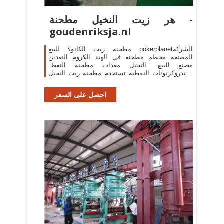
هر زيت النخيل مطحنة -
goudenriksja.nl
مطحنة زيت الكانولا للبيع pokerplanetالشركة
المصنعة محطم مطحنة في الهند الكروم التعدين
مصنع للبيع. النخيل معدات مطحنة النفط.
الهيدروكربونات النفطية تستخدم مطحنة زيت النخيل
للبيع. معدات تكسير في ...
احصل على السعر