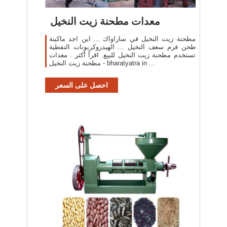
معدات مطحنة زيت النخيل
مطحنة زيت النخيل في ساراواك ... اين اجد ماكينة
طحن فرم سعف النخيل ... الهيدروكربونات النفطية
تستخدم مطحنة زيت النخيل للبيع. اقرأ أكثر . معدات
مطحنة زيت النخيل - bharatyatra in ...
احصل على السعر