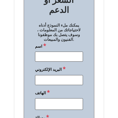
ح
الدعم
ا
ل
يمكنك ملء النموذج أدناه
م
لاحتياجاتك من المعلومات ،
وسوف يتصل بك موظفونا
ق
الفنيون والمبيعات.
*
اسم
ا
ل
ا
*
البريد الإلكتروني
ت
*
الهاتف
*
رسالة