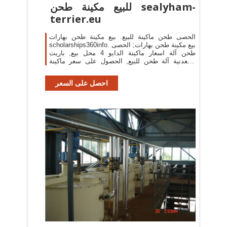
للبيع مكينة طحن sealyham-
terrier.eu
الحصى طحن ماكينة للبيع. بيع مكينة طحن بهارات
scholarships360info. بيع مكينة طحن بهارات; الحصى
طحن آلة اسعار ماكينة الدايو 4 محل بيع, باريت
المعدنية آلة طحن للبيع, الحصول على سعر ماكينة
طحن بهارات 2017 حار بيع lmd1000 الفول آلة طحن .
احصل على السعر