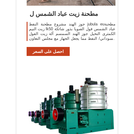
مطحنة زيت عباد الشمس ل
جوز الهند مشروع مطحنة النفط jubula euمطحنة
زيت النيم lk50 عباد الشمس فول الصويا بذور شائكة
الكمثرى النخيل جوز الهند السمسم آلة زيت الفول
السوداني/ النفط مما يجعل الجهاز مع مجلس التعاون
الجمركي ...
احصل على السعر