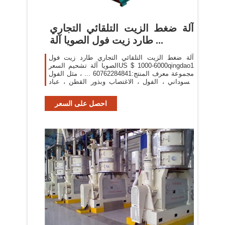
آلة ضغط الزيت التلقائي التجاري
طارد زيت فول الصويا آلة ...
آلة ضغط الزيت التلقائي التجاري طارد زيت فول
الصويا آلة تشحيم السعرUS $ 1000-6000qingdao1
مجموعة معرف المنتج:60762284841 ... ، مثل الفول
السوداني ، الفول ، الاغتصاب وبذور القطن ، عباد
الشمس ، جوز الهند ، بذور ...
احصل على السعر