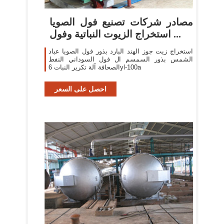
مصادر شركات تصنيع فول الصويا
استخراج الزيوت النباتية وفول ...
استخراج زيت جوز الهند البارد بذور فول الصويا عباد
الشمس بذور السمسم ال فول السوداني النفط
الصحافة آلة تكرير النبات 6yl-100a
احصل على السعر