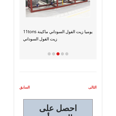
الموردين والمصنعين آلة زيت الطهي في
بيع م
عمان
ت
التالى
السابق
ص
احصل على
فّ