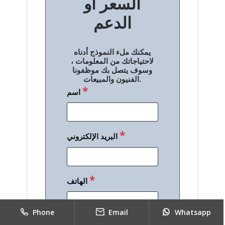
السعر أو
ح
الدعم
ا
ل
يمكنك ملء النموذج أدناه
م
لاحتياجاتك من المعلومات ،
وسوف يتصل بك موظفونا
ق
الفنيون والمبيعات.
*
اسم
ا
ل
ا
*
البريد الإلكتروني
ت
*
الهاتف
Phone
Email
Whatsapp