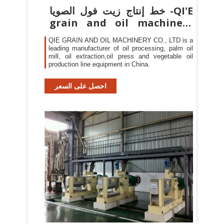
خط إنتاج زيت فول الصويا -QI'E
grain and oil machinery
co., LTD
QIE GRAIN AND OIL MACHINERY CO., LTD is a
leading manufacturer of oil processing, palm oil
mill, oil extraction,oil press and vegetable oil
production line equipment in China.
احصل على السعر