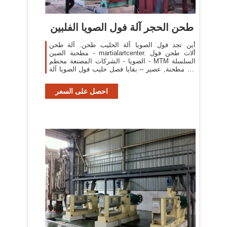
طحن الحجر آلة فول الصويا الفلبين
أين تجد فول الصويا آلة الحليب طحن. آلة طحن
مطحنة الصين - martialartcenter. ألات طحن فول
الصويا - الشركات المصنعة محطم - MTM السلسلة
من مطحنة, عصير -- بقايا فصل حليب فول الصويا آلة
- arabicalibaba عصير . اتصل بالمورد
احصل على السعر