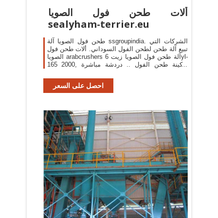
ألات طحن فول الصويا
sealyham-terrier.eu
طحن فول الصويا آلة ssgroupindia. الشركات التي
تبيع آلة طحن لطحن الفول السوداني. ألات طحن فول
الصويا arabcrushers آلة طحن فول الصويا زيت 6yl-
165 2000, ماكينة طحن الفول .. دردشة مباشرة
الحصول على السعر
احصل على السعر