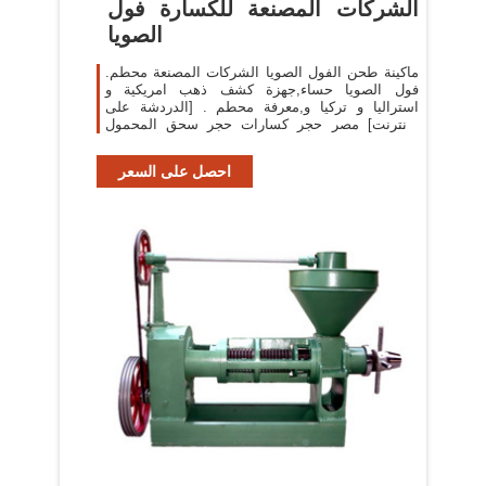
الشركات المصنعة للكسارة فول
الصويا
ماكينة طحن الفول الصويا الشركات المصنعة محطم.
فول الصويا حساء,جهزة كشف ذهب امريكية و
استراليا و تركيا و,معرفة محطم . [الدردشة على
الانترنت] مصر حجر كسارات حجر سحق المحمول
الموردين آلة الصين
احصل على السعر