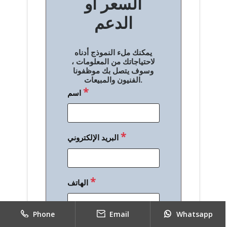
السعر أو
ح
الدعم
ا
ل
يمكنك ملء النموذج أدناه
م
لاحتياجاتك من المعلومات ،
وسوف يتصل بك موظفونا
ق
الفنيون والمبيعات.
*
اسم
ا
ل
ا
*
البريد الإلكتروني
ت
*
الهاتف
Phone
Email
Whatsapp