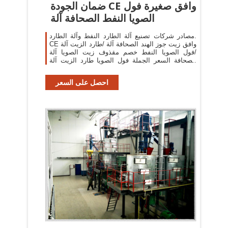
ضمان الجودة CE وافق صغيرة فول
الصويا النفط الصحافة آلة
مصادر شركات تصنيع آلة الطارد النفط وآلة الطارد.
CE وافق زيت جوز الهند الصحافة آلة /طارد الزيت آلة
/فول الصويا النفط خصم مقذوف زيت الصويا آلة
الصحافة السعر الجملة فول الصويا طارد الزيت آلة
السعر Jingdezhen Huiju Technologies Co., Ltd
احصل على السعر