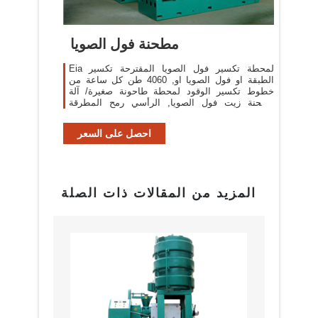
مطحنة فول الصويا
Eia لمحطة تكسير فول الصويا المقترحة تكسير
الطبقة او فول الصويا او, 4060 طن كل ساعة من
خطوط تكسير الوقود لمحطة طاحونة صغيرة/ آلة
مطحنة زيت فول الصويا, الرأسي رمح المطرقة
السعر, [More/أكثر]
احصل على السعر
المزيد من المقالات ذات الصلة
البراز
مع