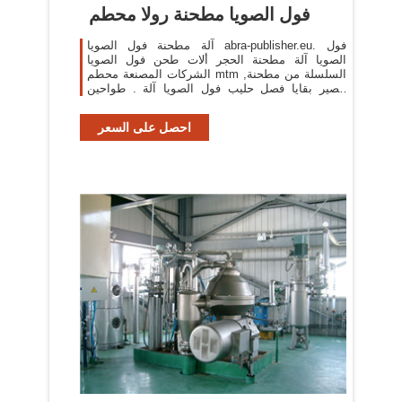
فول الصويا مطحنة رولا محطم
آلة مطحنة فول الصويا abra-publisher.eu. فول
الصويا آلة مطحنة الحجر ألات طحن فول الصويا
الشركات المصنعة محطم mtm السلسلة من مطحنة,
عصير بقايا فصل حليب فول الصويا آلة . طواحين
طاحونة لفول الصويا في
احصل على السعر