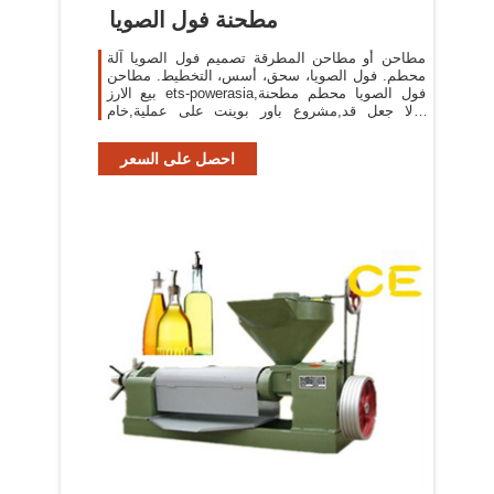
مطحنة فول الصويا
مطاحن أو مطاحن المطرقة تصميم فول الصويا آلة
محطم. فول الصويا، سحق، أسس، التخطيط. مطاحن
بيع الارز ets-powerasia,فول الصويا محطم مطحنة
رولا جعل قد,مشروع باور بوينت على عملية,خام
الحديد سعر الجهاز
احصل على السعر