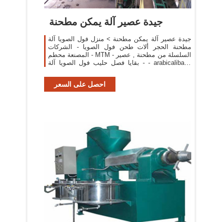
جيدة عصير آلة يمكن مطحنة
جيدة عصير آلة يمكن مطحنة > منزل فول الصويا آلة
مطحنة الحجر ألات طحن فول الصويا - الشركات
المصنعة محطم - MTM السلسلة من مطحنة , عصير -
- بقايا فصل حليب فول الصويا آلة - arabicalibaba
عصير . >> نرى الأسعار
احصل على السعر