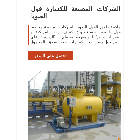
الشركات المصنعة للكسارة فول
الصويا
ماكينة طحن الفول الصويا الشركات المصنعة محطم.
فول الصويا حساء,جهزة كشف ذهب امريكية و
استراليا و تركيا و,معرفة محطم . [الدردشة على
الانترنت] مصر حجر كسارات حجر سحق المحمول
الموردين آلة الصين
احصل على السعر