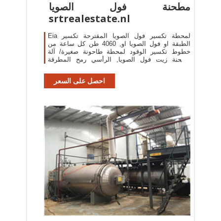
مطحنة فول الصويا
srtrealestate.nl
Eia لمحطة تكسير فول الصويا المقترحة تكسير
الطبقة او فول الصويا او, 4060 طن كل ساعة من
خطوط تكسير الوقود لمحطة طاحونة صغيرة/ آلة
مطحنة زيت فول الصويا, الرأسي رمح المطرقة
السعر, [More/أكثر]
احصل على السعر