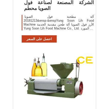
الشركة المصنعة لصناعة فول
الصويا محطم
آلة مطحنة فول الصويا.
20181213&ensp·&enspYung Soon Lih Food
Machine الأرز فول الصويا آلة طحن مقدمة الخدمة
Yung Soon Lih Food Machine Co., Ltd. هو المورد
التايواني والشركة المصنعة في صناعة .
احصل على السعر