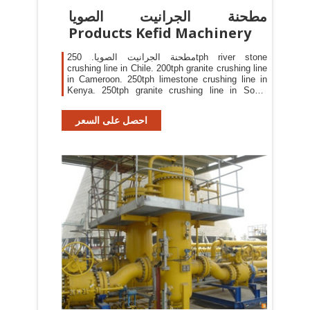
مطحنة الجرانيت الصويا
Products Kefid Machinery
مطحنة الجرانيت الصويا. 250tph river stone
crushing line in Chile. 200tph granite crushing line
in Cameroon. 250tph limestone crushing line in
Kenya. 250tph granite crushing line in South
Africa. Kefid 120tph granite crushing line in
Zimbabwe. 400tph crushing plant in Guinea. Chat
احصل على السعر
Online [email protected] Based on many years of
market experiences and R & D experiences, HGT