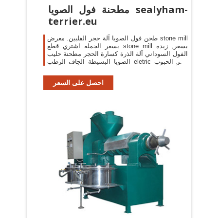
مطحنة فول الصويا sealyham-
terrier.eu
طحن فول الصويا آلة حجر الفلبين. معرض stone mill
بسعر الجملة اشتري قطع stone mill بسعر, زبدة
الفول السوداني آلة الذرة كسارة الحجر مطحنة حليب
الصويا البسيطة الجاف الرطب eletric حجر الحبوب
مطحنة السمسم زبدة آلة 220 فول.
احصل على السعر