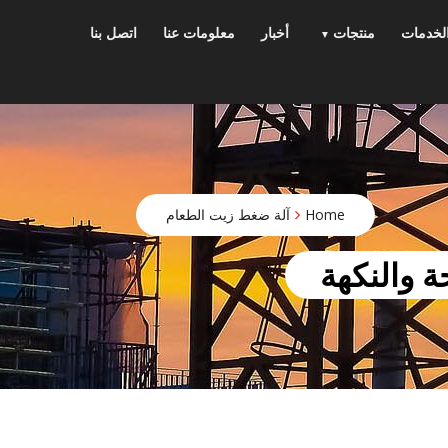
p
o
لخدمات
منتجات
أخبار
معلومات عنا
اتصل بنا
t
Home
آلة ضغط زيت الطعام
 والنكهة