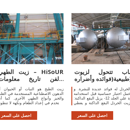
اب تتحول لزيوت
زيت الطهي – iSoUR
ضراره)
والفن تاريخ معلومات
السفر
خردل له فوائد عديدة للبشرة. و
زيت الطبخ هو النبات أو الحيوان أ
مل اختبار حساسية قبل استخدامه
الدهون الاصطناعية المستخدمة في القل
مباشرة علي الجلد 12- يزيل البقع الداكنة:
والخبز وأنواع الطهي الأخرى. كما أن
يت الخردل البقع الداكنة و يعطي
يستخدم في إعداد الطعام ونكهة لا تنطو
بشرة متوهجة و خالية من البقع.
على الحرارة ، مثل ضمادات السلط
والخبز الانخفاضات ، …
احصل على السعر
احصل على السعر