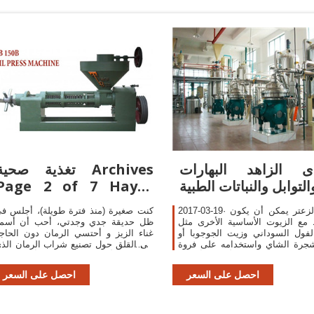
ى الزاهد البهارات
تغذية صحية rchives
التوابل والنباتات الطبية
Page 2 of 7 Hayat
Mithalia
2017-03-19· زيت الزعتر يمكن أن يكون
كنت صغيرة (منذ فترة طويلة)، أجلس ف
مع الزيوت الأساسية الأخرى مثل
ظل حديقة جدي وجدتي، أحب أن أسم
فول السوداني وزيت الجوجوبا أو
غناء الزيز و أحتسي الرمان دون الحاج
جرة الشاي واستخدامه على فروة
إلى القلق حول تصنيع شراب الرمان الذ
 مرة واحدة في الأسبوع أو كل
هو في الأصل شراب على أساس ل
ين . وهذا يؤدي إلى تحسين ظروف
الرمان الذي لا يزال يُصنع اليوم في بلدا
احصل على السعر
احصل على السعر
ترقق الشعر وتحفيز نمو الشعر .
البح