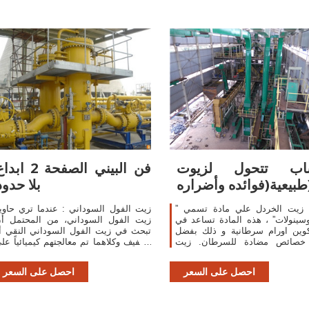
اب تتحول لزيوت
فن البيني الصفحة 2 ابد
ضراره)
بلا حدود
 زيت الخردل علي مادة تسمي ”
زيت الفول السوداني : عندما تري حاوي
ينولات” ، هذه المادة تساعد في
زيت الفول السوداني، من المحتمل أ
كوين اورام سرطانية و ذلك بفضل
تبحث في زيت الفول السوداني النقي أ
خصائص مضادة للسرطان. زيت
الخفيف وكلاهما تم معالجتهم كيميائياً عل
ل يحمي من سرطان الجهاز الهضمي
نطاق واسع، بما في ذلك خصائص التبي
و المستقيم و القولون.
والتخلص من الروائح الكريه
احصل على السعر
احصل على السعر