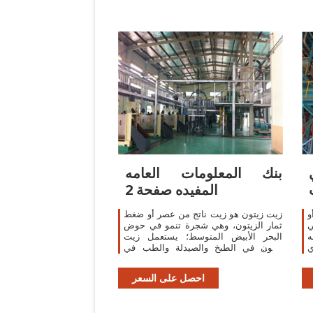
H
بنك المعلومات العامه
المفيده صفحة 2
و
زيت زيتون هو زيت ناتج من عصر أو ضغط
ي
ثمار الزيتون، وهي شجرة تنمو في حوض
ه
البحر الأبيض المتوسط؛ يستعمل زيت
ي
زيتون في الطبخ والصيدلة والطب في
ة
إشعال المواقيد الزيتية وفي الصّابون. زيت
الفول السوداني
احصل على السعر