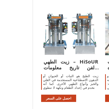
زيت الطهي – HiSoUR
والفن تاريخ معلومات
السفر
و
زيت الطبخ هو النبات أو الحيوان أو
ه
الدهون الاصطناعية المستخدمة في القلي
نة:
والخبز وأنواع الطهي الأخرى. كما أنه
ي
يستخدم في إعداد الطعام ونكهة لا تنطوي
على الحرارة ، مثل ضمادات السلطة
والخبز الانخفاضات ،
احصل على السعر