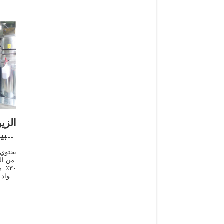
الزي
-خبي
٣٠٪ 
ومواد
أيضا م