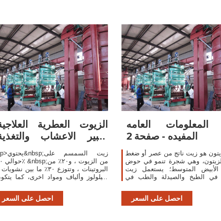
 المعلومات العامه
الزيوت العطرية العلاجية
المفيده - صفحة 2
-خبير الاعشاب والتغذية
العلاجية
تون هو زيت ناتج من عصر أو ضغط
<p>يحتوي&nbsp;زيت 
الزيتون، وهي شجرة تنمو في حوض
حوالي ٥٠٪ &nbsp
 الأبيض المتوسط؛ يستعمل زيت
البروتينات ، وتتوزع ٣٠٪ ما بين نشويا
 في الطبخ والصيدلة والطب في
سيلولوز وألياف ومواد اخرى، كما يتكو
زيت السمسم أيضا من مجموعة م
الأحماض الدهنية من بينها الحامض الكتان
احصل على السعر
احصل على السعر
والحام