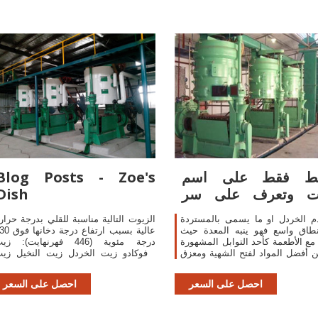
ط فقط على اسم
Blog Posts - Zoe's
بات وتعرف على سر
Dish
الاعشاب ..!! - صفحة 2
م الخردل او ما يسمى بالمستردة
الزيوت التالية مناسبة للقلي بدرجة حرار
طاق واسع فهو ينبه المعدة حيث
عالية بسبب ارتفاع درجة 
ع الأطعمة كأحد التوابل المشهورة
درجة مئوية (446 فهرنهايت): ز
 أفضل المواد لفتح الشهية ومعزق
الأفوكادو زيت الخردل زيت النخيل زي
 للقلب ويدخل الخردل في عمل
الفول السوداني (يتم تسويقه باسم "زي
اللصقات
الفو
احصل على السعر
احصل على السعر