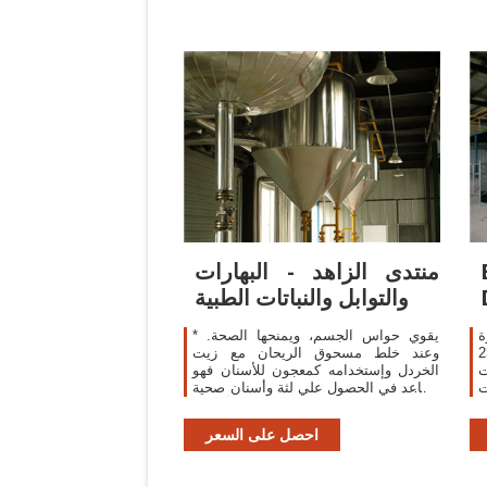
منتدى الزاهد - البهارات
والتوابل والنباتات الطبية
ة
* يقوي حواس الجسم، ويمنحها الصحة.
دخانها فوق 230
وعند خلط مسحوق الريحان مع زيت
يت
الخردل وإستخدامه كمعجون للأسنان فهو
ت
يساعد في الحصول علي لثة وأسنان صحية
ت
فهو مضاد للبكتريا وتعمل المواد للأكسدة
ل
لتنظيف
احصل على السعر