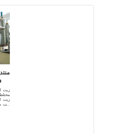
منتد
و
مختلط 
زيت ال
زيت ش
الرأس
أسبوع