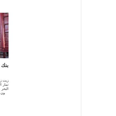
بنك
زيت زي
ثمار 
البحر
زيتون
إشعال المواقيد الزيتية وفي الصّابون.