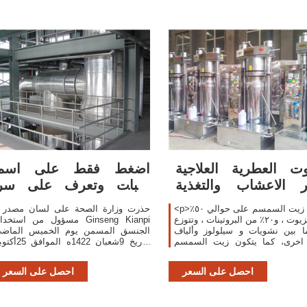
وت العطرية العلاجية
اضغط فقط على اسم
ر الاعشاب والتغذية
النبات وتعرف على سر
العلاجية
الاعشاب ..!! صفحة 2
<p>يحتوي زيت السمسم على حوالي ٥٠٪
* حذرت وزار
من الزيوت ، و٢٠٪ من البروتينات ، وتتوزع
مسؤول من استخدام nseng Kianpi
ما بين نشويات و سيلولوز وألياف
الجنسق المسمن يوم الخميس الماض
 اخرى، كما يتكون زيت السمسم
بتاريخ 9شعبان 1422ه الموافق
ن مجموعة من الأحماض الدهنية من
2001م العدد 12176وقد أشار التحذير إ
بينها الحامض الكتاني والحامض
أن بعض المستحضرات العشبية والت
احصل على السعر
احصل على السعر