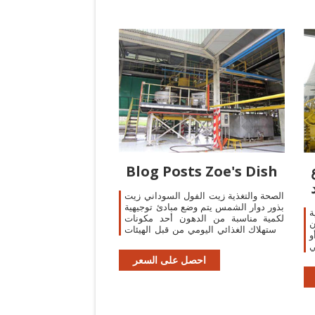
اع
Blog Posts Zoe's Dish
الصحة والتغذية زيت الفول السوداني زيت
بذور دوار الشمس يتم وضع مبادئ توجيهية
ة
لكمية مناسبة من الدهون أحد مكونات
ن
الاستهلاك الغذائي اليومي من قبل الهيئات
و
التنظيمية مثل إدارة الغذاء والدواء.
ي
التوصية هي أن 10٪ أو أقل من السعرات
ض
احصل على السعر
ة