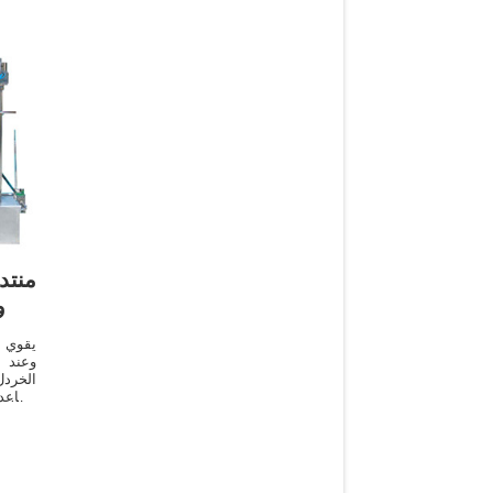
منتد
و
وعند 
الخردل
يساعد 
فهو مض