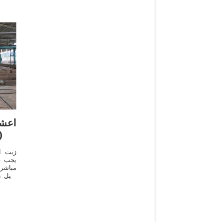
اعش
طبيعية(فوائده وأ
زيت ال
يجب ع
يزيل ز