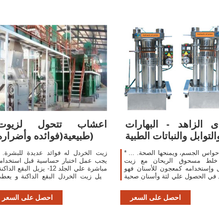
ى الزاهد - البهارات
اعشاب تتحول لزيوت
التوابل والنباتات الطبية
طبيعية(فوائده وأضراره)
* يقوي حواس الجسم، ويمنحها الصحة. ...
زيت الخردل له فوائد عديدة للبشرة. 
خلط مسحوق الريحان مع زيت
يجب عمل اختبار حساسية قبل استخدام
 وإستخدامه كمعجون للأسنان فهو
مباشرة علي الجلد 12- يزيل البقع الداك
في الحصول علي لثة وأسنان صحية
يزيل زيت الخردل البقع الداكنة و يعط
اد للبكتريا وتعمل المواد للأكسدة
بشرة متوهجة و خالية من البقع.
لتنظيف ...
احصل على السعر
احصل على السعر