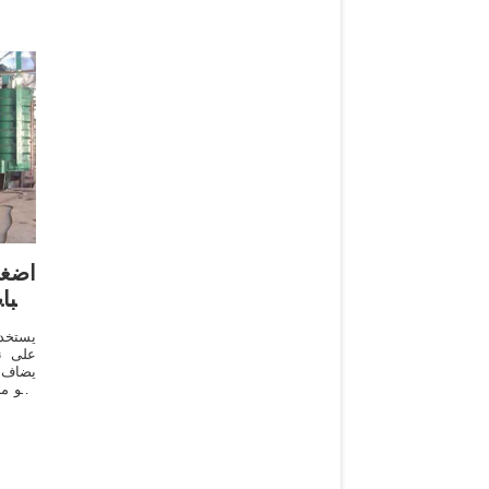
اضغ
الن
يستخد
على ن
يضاف م
وهو من
ومنبه