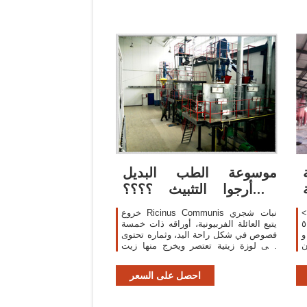
موسوعة الطب البديل
أرجوا التثبيث ؟؟؟؟ |
Page 2 | منتدى
السمسم على
خروع Ricinus Communis نبات شجري
;من الزيوت ، و٢٠٪ من
يتبع العائلة الفربيونية، أوراقه ذات خمسة
ت و
فصوص في شكل راحة اليد، وثماره تحتوى
ن
على لوزة زيتية تعتصر ويخرج منها زيت
ن
مشهور، وتحتوى بذرة الخروع على حوالي
ي
50 % من وزنها زيتا، وهذا الزيت هو
احصل على السعر
ض
المستخدم