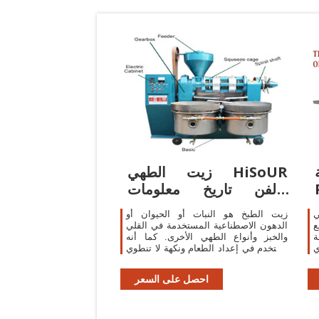
A
زيت الطهي HiSoUR
والفن تاريخ معلومات
السفر
ي
زيت الطبخ هو النبات أو الحيوان أو
ع
الدهون الاصطناعية المستخدمة في القلي
ة
والخبز وأنواع الطهي الأخرى. كما أنه
ي
يستخدم في إعداد الطعام ونكهة لا تنطوي
ب
على الحرارة ، مثل ضمادات السلطة
ن
والخبز الانخفاضات ،
احصل على السعر
ر