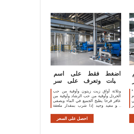
اضغط فقط على اسم
النبات وتعرف على سر
الاعشاب ..!! صفحة 2
ة الصحة على لسان مصدر
وثلاثة أواق زيت زيتون وأوقية من حب
Gi
الخردل وأوقية من حب الرشاد وأوقية من
ي
عاقر قرحا يطبخ الجميع في الماء ويصفى
 25أكتوبر
فهو مفيد وجيد إذا شرب بمقدار ملعقة
لى
كبيرة كل صباح .
ي
احصل على السعر