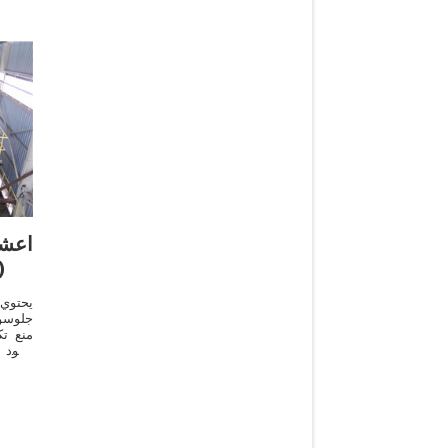
اعش
طبيعية(فوائده وأ
يحتوي
جلوسوس
منع ت
وجود 
الخرد