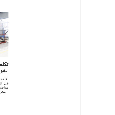
تكلف
الف
تكلفة 
في ال
مواضي
بالمغ
ايطال
معصرةز