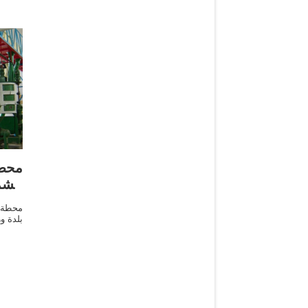
محط
الشم
محطة ش
بلدة و