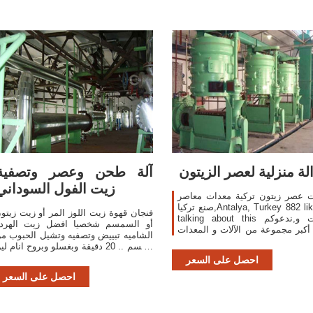
لة منزلية لعصر الزيتون
آلة طحن وعصر وتصفية
زيت الفول السوداني
ت عصر زيتون تركية معدات معاصر
صنع تركيا,Antalya, Turkey 882 likes 17
فنجان قهوة زيت اللوز المر أو زيت زيتو
talking about this ماكينات و,ندعوكم
أو السمسم شخصيا افضل زيت الهرد
 أكبر مجموعة من الآلات و المعدات
الشاميه تبييض وتصفيه وتشيل الحبوب م
زيت الفول السوداني و أجهزة
الجسم .. 20 دقيقة وبغسلو وبروح انام ل
الطرد المركزي . اتصل بالمورد
يوصل العصر بس صدقوني نتيجة و ل
احصل على السعر
احصل على السعر