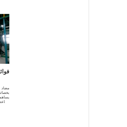
فوائ
مضاد ل
بخصائ
يساهم
يساعد 
وبالت