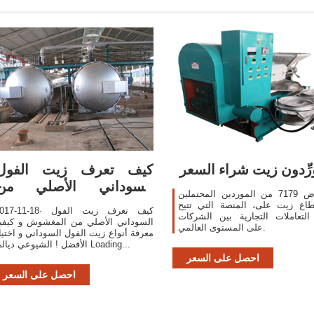
رِّدون زيت شراء السعر
‫كيف تعرف زيت الفول
السوداني الأصلي من
استعرض 7179 من الموردين المحتملين
المغشوش و كيفية معرفة
اع زيت على، المنصة التي تتيح
2017-11-18· كيف تعرف زيت ال
التعاملات التجارية بين الشركات
السوداني الأصلي من المغشوش و كيفي
على المستوى العالمي.
معرفة أنواع زيت الفول السوداني و اختيا
الأفضل ! الشيوعي ديالى Loading...
احصل على السعر
احصل على السعر