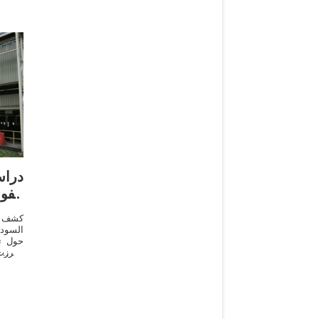
دراس
الف
كشف ا
السودا
حول تك
وأبرزت
الإنت
لزيت 