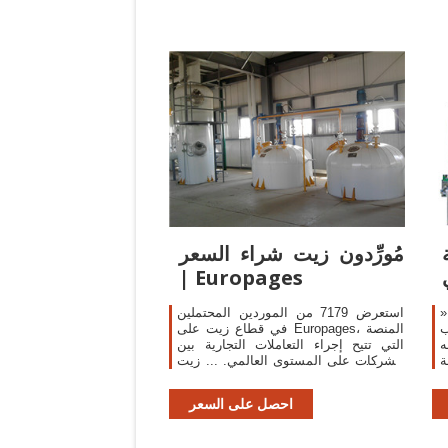
مُورِّدون زيت شراء السعر
| Europages
 طاحونة فى تونس ...
استعرض 7179 من الموردين المحتملين
ب
في قطاع زيت على Europages، المنصة
ه
التي تتيح إجراء التعاملات التجارية بين
ة
الشركات على المستوى العالمي. ... زيت
ع
اللوز | زيت حبة البركة ... معاصر زيت ...
احصل على السعر