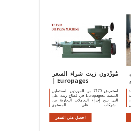
مُورِّدون زيت شراء السعر
| Europages
20 ، يعد
استعرض 7179 من الموردين المحتملين
ة
في قطاع زيت على Europages، المنصة
ن
التي تتيح إجراء التعاملات التجارية بين
ل
الشركات على المستوى
ي
العالمي....كيلومتر واحد فقط من San
ت
Gimignano سان جيمينيانو في مقاطعة
احصل على السعر
ر
Sienne سيينا الإيطالية ، Casale Falchini