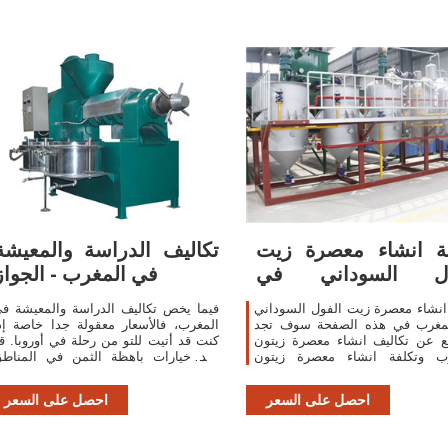
ة انشاء معصرة زيت
تكاليف الدراسة والمعيشة
ول السوداني في
في المغرب - الجواز
المغرب | جدني
انشاء معصرة زيت الفول السوداني
فيما يخص تكاليف الدراسة والمعيشة ف
مغرب في هذه الصفحة سوف تجد
المغرب، فالأسعار معقولة جدا خاصة إذ
ع عن تكاليف انشاء معصرة زيتون
كنت قد أتيت للتو من رحلة في أوروبا. ق
رب وتكلفة انشاء معصرة زيتون
تجد خيارات باهظة الثمن في المناط
ي، بالإضافة إلى البحث عن
السياحية مثل مراكش، ولكن بالنسب
يت الفول السوداني مصنو وانشاء
للجزء الأكبر فالطعام والسكن منخف
احصل على السعر
احصل على السعر
معصرة زيتون عصرية، كذلك