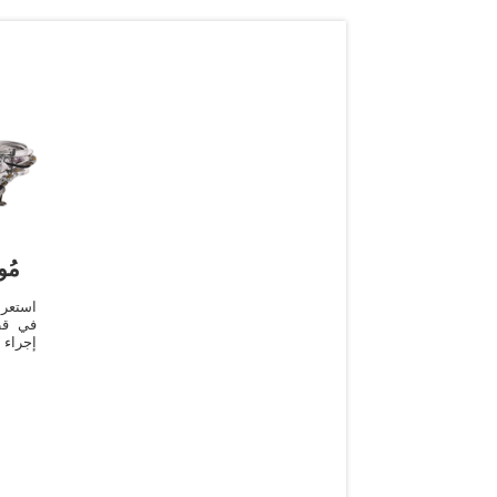
مُو
في قط
إجراء 