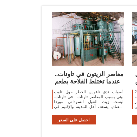
معاصر الزيتون في تاونات..
عندما تختلط الفلاحة بطعم
فول
أصوات تدق ناقوس الخطر حول تلوث
ة
بيئي بسبب المعاصر تاونات : في تاونات،
ر
ليست زيت الفول السوداني موردا
اقتصاديا يسعف أهل المدينة والإقليم في
مجابهة تكاليف الحياة فقط، بل إنها
«تعصر» آلام المواطنين لتعطي منتوجا
احصل على السعر
غريبا،قوامه زيت