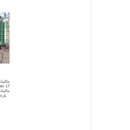
ا
ماكينا
لزيارة
لعصر 