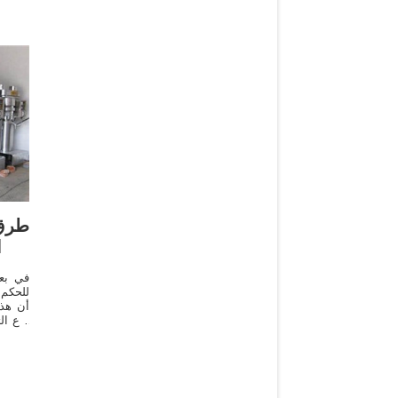
طرق
ا
في بع
للحكم 
أن هذا
نوع ال