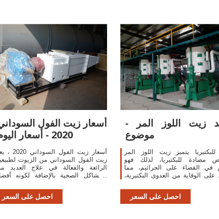
د زيت اللوز المر -
أسعار زيت الفول السوداني
موضوع
2020 - أسعار اليوم
لبكتيريا يتميز زيت اللوز المر
أسعار زيت الفول السوداني 20
ص مضادة للبكتيريا، لذلك فهو
زيت الفول السوداني من الزيوت لطبيعي
 في القضاء على الجراثيم، مما
الرائعة والفعالة في علاج العديد م
على الوقاية من العدوى البكتيرية،
المشاكل الصحية بالإضافة لكونه أفض
الي حماية الجسم من الإصابة من
البدائل الطبيعية للزيوت الأخرى الت
الأمراض التي تُسببها البكتيريا.
تتسبب في زيادة الوزن ورفع معدلا
احصل على السعر
احصل على السعر
الكوليسترول الضا