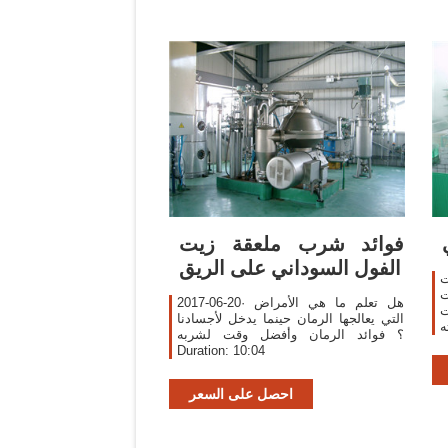
‫فوائد شرب ملعقة زيت
الفول السوداني على الريق
ت
ت
2017-06-20· هل تعلم ما هي الأمراض
ت
التي يعالجها الرمان حينما يدخل لأجسادنا
ه
؟ فوائد الرمان وأفضل وقت لشربه
في كل
Duration: 10:04
احصل على السعر