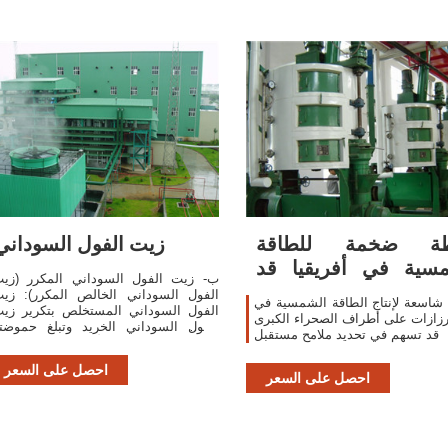
ة ضخمة للطاقة
زيت الفول السوداني
سية في أفريقيا قد
‌ب- زيت الفول السوداني المكرر (زي
تمد أوروبا بالطاقة
الفول السوداني الخالص المكرر): زي
اسعة لإنتاج الطاقة الشمسية في
الفول السوداني المستخلص بتكرير زي
رزازات على أطراف الصحراء الكبرى
الفول السوداني الخريد وتبلغ حموضت
قد تسهم في تحديد ملامح مستقبل
المعبر عنها بحمض الأوليك 0.3% 
100 غرام زيت كحد أقصى.
احصل على السعر
احصل على السعر