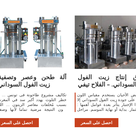
 إنتاج زيت الفول
آلة طحن وعصر وتصفية
لسوداني. – الفلاح تيفي
زيت الفول السوداني
ض الأحيان يستخدم مقياس اللون
» تكاليف مشروع
على جودة زيت الفول السوداني إلا
خطر التلوث يهدد أكبر سد في المغر
 الإختبار يتأثر بعدة عوامل أهمها :
بسبب مُخلفات معاصر الزيتون ... الل
ثمار. بداية أو نهاية الموسم. مراحل
تكون النتيجة مرضية تماما لأنها وصف
النضج. طريقة الاستخلاص.
مجربة امزجي معلقتين من زيت اللوز م
معلقة من دقيق ...
احصل على السعر
احصل على السعر