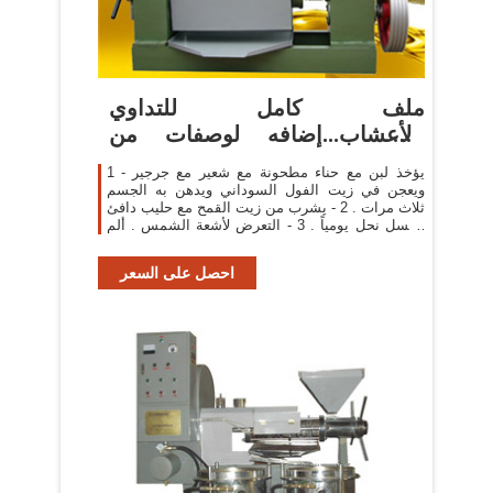
ملف كامل للتداوي
بالأعشاب...إضافه لوصفات من
الطبيعه لل د ...
1 - يؤخذ لبن مع حناء مطحونة مع شعير مع جرجير
ويعجن في زيت الفول السوداني ويدهن به الجسم
ثلاث مرات . 2 - يشرب من زيت القمح مع حليب دافئ
وعسل نحل يومياً . 3 - التعرض لأشعة الشمس . ألم
عرق النسا :
احصل على السعر