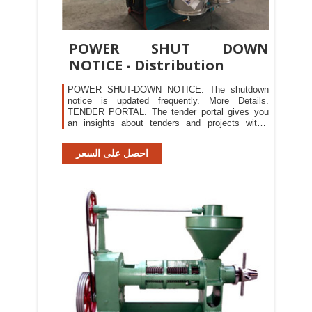
POWER SHUT DOWN
NOTICE - Distribution
POWER SHUT-DOWN NOTICE. The shutdown
notice is updated frequently. More Details.
TENDER PORTAL. The tender portal gives you
an insights about tenders and projects within
MEDC. More Details. YOU KNOW IT BETTER.
MEDC INTRODUCE NEW WAYS TO SEND
احصل على السعر
YOUR METER READING. Useful Links. New
Connection Application;