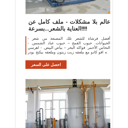
عالم بلا مشكلات - ملف كامل عن
العناية بالشعر...بسرعة!!!!
- أفضل فرشاة للشعر تلك المصنعة من شعر
الحيوانات. حبوب القمح – حبوب عباد الشمس. -
النحاس الأحمر: فواكه البحر – بياض البيض. - اهرسي
حبه افو كادو مع ملعقه زيت زيتون وملعقه بيكنج بودر
واخلطيها
احصل على السعر