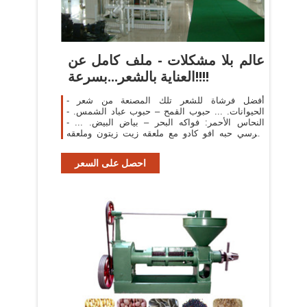
عالم بلا مشكلات - ملف كامل عن
العناية بالشعر...بسرعة!!!!
- أفضل فرشاة للشعر تلك المصنعة من شعر
الحيوانات. ... حبوب القمح – حبوب عباد الشمس. -
النحاس الأحمر: فواكه البحر – بياض البيض. ... -
اهرسي حبه افو كادو مع ملعقه زيت زيتون وملعقه
بيكنج بودر واخلطيها ...
احصل على السعر