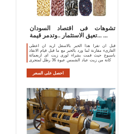
تشوهات فى اقتصاد السودان
...تعيق الاستثمار ..وتدمر قيمة ...
قبل ان تقرا هذا الخبر بالاسفل اريد ان اعطى
القارىء مقارنة لما ورد بالخبر مع ما قبل قيام الانقاذ
باسبوع حيث قمت بشراء لورى زيت اى اربعمائة
جركانة من زيت عباد الشمس عبوة 36 رطل لمتجرى
بالسوق ...
احصل على السعر