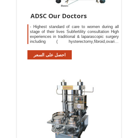
ADSC Our Doctors
- Highest standard of care to women during all
stage of their lives Subfertility consultation High
experiences in traditional & laparascopic surgery
including ( hysterectomy,fibroid,ovarian
cyst,ectopic pregnancy,endometriosis,pelvic pain
)
احصل على السعر