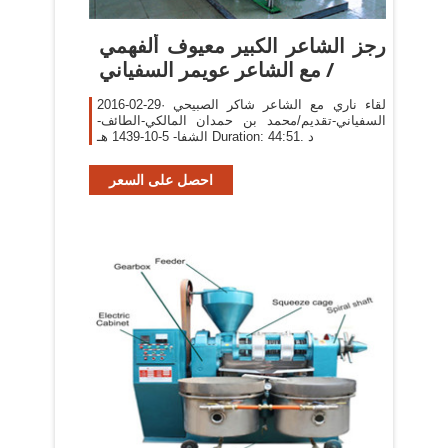
‫رجز الشاعر الكبير معيوف ألفهمي
/ مع الشاعر عويمر السفياني
2016-02-29· لقاء ناري مع الشاعر شاكر الصبيحي
السفياني-تقديم/محمد بن حمدان المالكي-الطائف-
الشفا- 5-10-1439 هـ Duration: 44:51. د
احصل على السعر