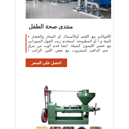
منتدى صحة الطفل
• الأفوكادو مع اللحم أوالأسماك أو المحار والخضار
النيئة و / أو المطبوخة. استخدم زيت الفول السوداني
مع عصير الليمون كتتبيلة. ايضا قدم كوب من مرق
اللحم الدافئ كمشروب مع بعض اللبن الرائب /
الكفير.
احصل على السعر