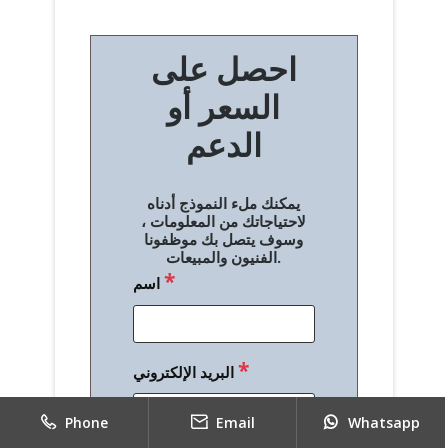
ص
احصل على
فّ
السعر أو
ح
الدعم
ا
ل
يمكنك ملء النموذج أدناه
م
لاحتياجاتك من المعلومات ،
وسوف يتصل بك موظفونا
ق
الفنيون والمبيعات.
*
اسم
ا
ل
ا
*
البريد الإلكتروني
ت
Phone
Email
Whatsapp