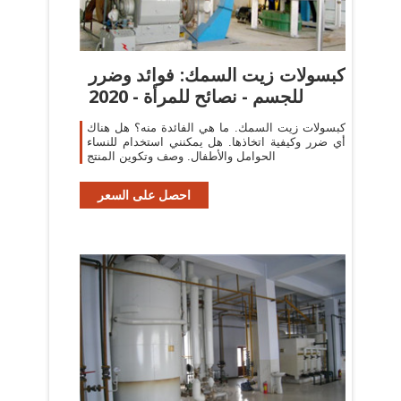
كبسولات زيت السمك: فوائد وضرر
للجسم - نصائح للمرأة - 2020
كبسولات زيت السمك. ما هي الفائدة منه؟ هل هناك
أي ضرر وكيفية اتخاذها. هل يمكنني استخدام للنساء
الحوامل والأطفال. وصف وتكوين المنتج
احصل على السعر