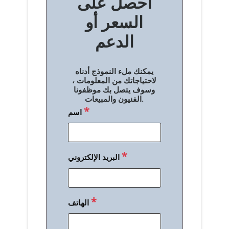
احصل على
فّ
السعر أو
ح
الدعم
ا
ل
يمكنك ملء النموذج أدناه
م
لاحتياجاتك من المعلومات ،
وسوف يتصل بك موظفونا
ق
الفنيون والمبيعات.
*
اسم
ا
ل
ا
*
البريد الإلكتروني
ت
*
الهاتف