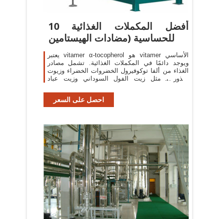
10 أفضل المكملات الغذائية
للحساسية (مضادات الهيستامين
يعتبر vitamer α-tocopherol هو vitamer الأساسي
ويوجد دائمًا في المكملات الغذائية. تشمل مصادر
الغذاء من ألفا توكوفيرول الخضروات الخضراء وزيوت
البذور ، مثل زيت الفول السوداني وزيت عباد
الشمس. فيتامين (ه) هو
احصل على السعر