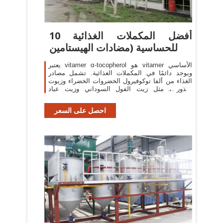
10 أفضل المكملات الغذائية
للحساسية (مضادات الهيستامين
يعتبر vitamer α-tocopherol هو vitamer الأساسي
ويوجد دائمًا في المكملات الغذائية. تشمل مصادر
الغذاء من ألفا توكوفيرول الخضروات الخضراء وزيوت
البذور ، مثل زيت الفول السوداني وزيت عباد
الشمس.
احصل على السعر