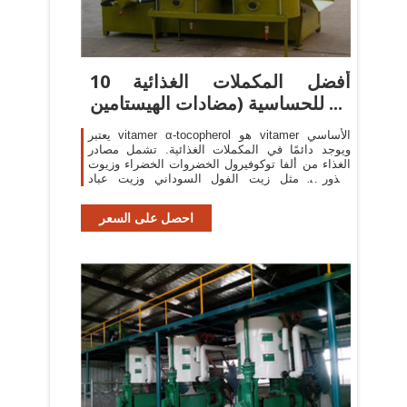
10 أفضل المكملات الغذائية
للحساسية (مضادات الهيستامين ...
يعتبر vitamer α-tocopherol هو vitamer الأساسي
ويوجد دائمًا في المكملات الغذائية. تشمل مصادر
الغذاء من ألفا توكوفيرول الخضروات الخضراء وزيوت
البذور ، مثل زيت الفول السوداني وزيت عباد
الشمس.
احصل على السعر