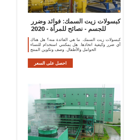
كبسولات زيت السمك: فوائد وضرر
للجسم - نصائح للمرأة - 2020
كبسولات زيت السمك. ما هي الفائدة منه؟ هل هناك
أي ضرر وكيفية اتخاذها. هل يمكنني استخدام للنساء
الحوامل والأطفال. وصف وتكوين المنتج
احصل على السعر