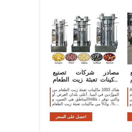
مصادر شركات تصنيع
ماكينات تعبئة زيت الطعام
وماكينات تعبئة
ع زيت
هناك 1003 ماكينات تعبئة زيت الطعام من
ام
المورِّدين في آسيا. أعلى بلدان العرض أو
ض
المناطق هي الصين، وIndia ، والتي توفر
ي
98%، و1% من ماكينات تعبئة زيت الطعام
م
، على التوالي. مكنك ضمان أمان المنتج
ك
احصل على السعر