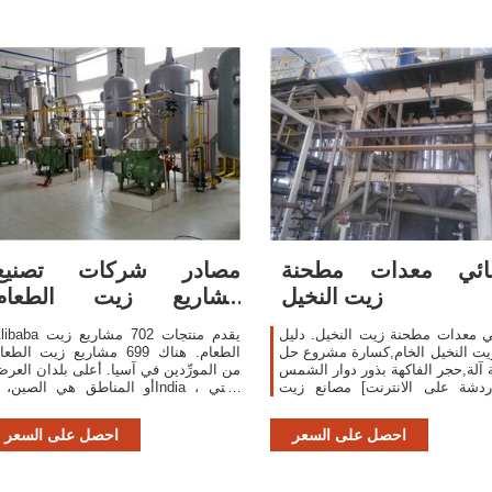
لقائي معدات مطحنة
مصادر شركات تصنيع
زيت النخيل
مشاريع زيت الطعام
ومشاريع زيت الطعام في
ئي معدات مطحنة زيت النخيل. دليل
Alibaba يقدم منتجات 702 مشاري
ت النخيل الخام,كسارة مشروع حل
الطعام. هناك 699 مشاريع زيت الطع
 آلة,حجر الفاكهة بذور دوار الشمس
من المورِّدين في آسيا. أعلى بلدان العر
دردشة على الانترنت] مصانع زيت
أو المناطق هي الصين، وIndia ، والت
النخيل dpsolutionshealthcarexyz >>
توفر 99%، و1% من مشاريع زيت الطعا
نرى الأسعار
، على التوالي. مكن
احصل على السعر
احصل على السعر