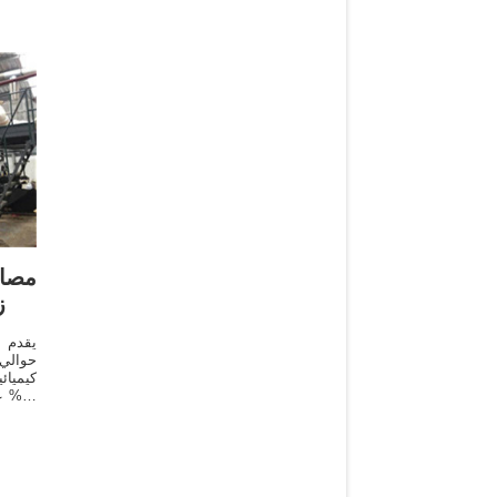
مصاد
ز
خزان زيت الطعام من المورِّدين في آسيا.