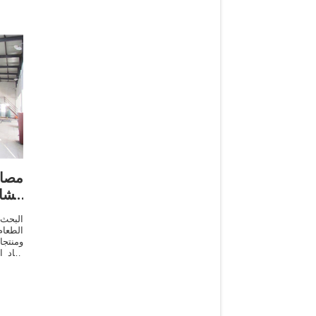
مصا
مشا
البحث
الطعا
ومنتج
تنقية