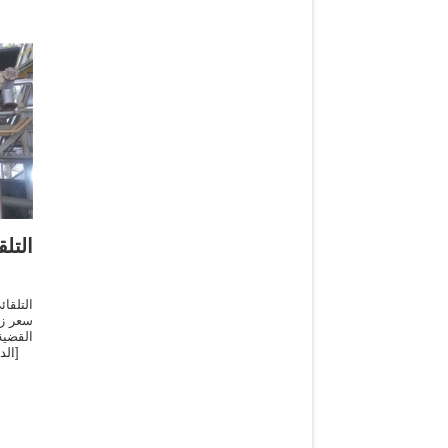
الت
التلقا
سعر زي
القضية
. [ال