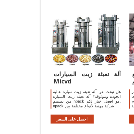
آلة تعبئة زيت السيارات
Micvd
ر
هل تبحث عن آلة تعبئة زيت سيارة عالية
ت
الجودة وموثوقة؟ آلة تعبئة زيت السيارة
م
من تصميم npack هو افضل خيار لكم.
ة
npack هي شركة مهنية لأنواع مختلفة من
آلات تعبئة السوائل واللصق ، وآلات السد
وآلات الوسم.
احصل على السعر