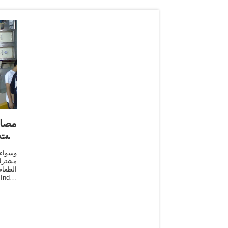
مصاد
زيت
وسواء
الطعام
ا