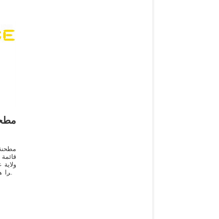
مطحن
مطحنة 
قائمة 
ولاية 
الترا 
بريثي