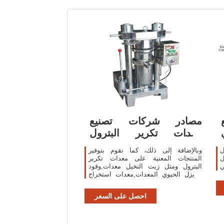
مصادر شركات تصنيع
معدات تكرير البترول
ومعدات تكرير البترول
ل
وبالإضافة إلى ذلك، كما نقوم بتوفير
ل
المنتجات المعنية على معدات تكرير
ي
البترول ومثل زيت النخيل معدات,وقود
الديزل الحيوي المعدات,معدات استخراج
النفط لاختيارك.تحديث وقت:2020-03-03
احصل على السعر