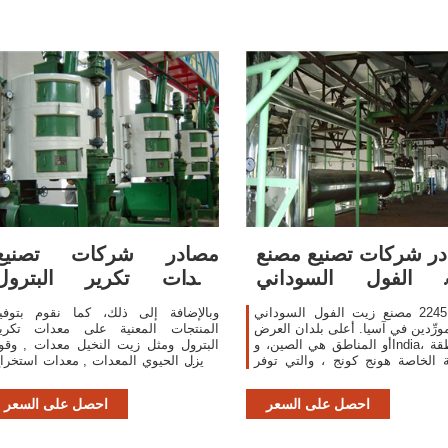
ر شركات تصنيع مصنع
مصادر شركات تصنيع
 الفول السوداني
معدات تكرير البترول
نع زيت الفول
ومعدات تكرير البترول ...
هناك 2245 مصنع زيت الفول السوداني
وبالإضافة إلى ذلك، كما نقوم بتوفي
السوداني في ...
ورِّدين في آسيا. أعلى بلدان العرض
المنتجات المعنية على معدات تكري
أو المناطق هي الصين، وIndia، والمنطقة
البترول ومثل زيت النخيل معدات , وقو
ية الخاصة هونج كونج ، والتي توفر
الديزل الحيوي المعدات , معدات استخرا
97%، و1%، و1% من مصنع زيت الفول
النفط لاختيارك.تحديث وقت:2020-03-03
السوداني ، على التوالي.
احصل على السعر
احصل على السعر