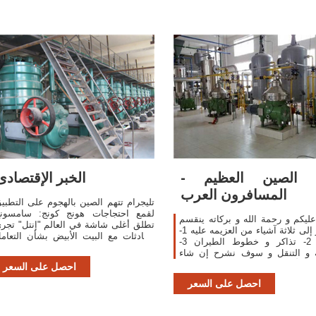
ا الصين العظيم -
الخبر الإقتصادى
المسافرون العرب
تليجرام تتهم الصين بالهجوم على التطبي
لقمع احتجاجات هونج كونج: سامسون
ليكم و رحمة الله و بركاته ينقسم
تطلق أغلى شاشة في العالم "إنتل" تجر
السفر إلى ثلاثة آشياء من العزيمه عليه 1-
محادثات مع البيت الأبيض بشأن التعام
الفيزا 2- تذاكر و خطوط الطيران 3-
مع "هواوي"
مة و التنقل و سوف نشرح إن شاء
ذه الأمور حتى يكون السفر ناجحا و
احصل على السعر
ممتعا بإذن الله أولا فيزا الصين و
احصل على السعر