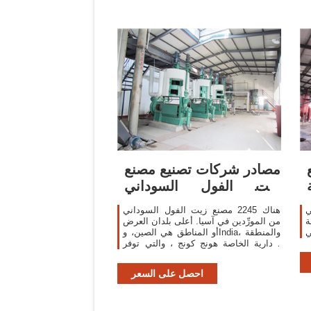
مصادر شركات تصنيع مصنع
زيت الفول السوداني
ومصنع زيت الفول
ي
هناك 2245 مصنع زيت الفول السوداني
السوداني في
ة
من المورِّدين في آسيا. أعلى بلدان العرض
ي
أو المناطق هي الصين، وIndia، والمنطقة
الإدارية الخاصة هونج كونج ، والتي توفر
97%، و1%، و1% من مصنع زيت الفول
السوداني ، على التوالي. مكنك
احصل على السعر