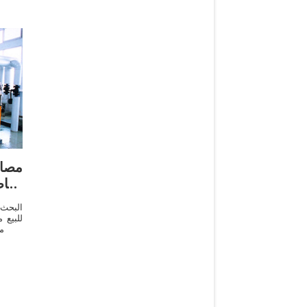
مصا
معاص
البحث
للبيع 
مع