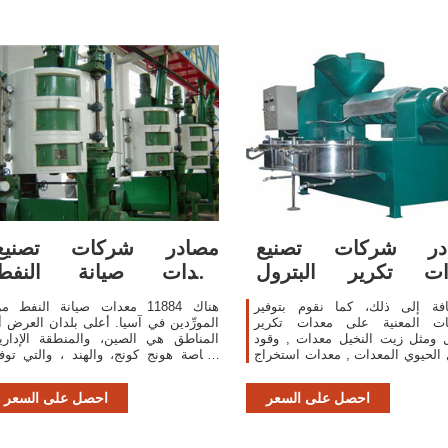
در شركات تصنيع
مصادر شركات تصنيع
ات تكرير البترول
معدات صيانة النفط
ومعدات تكرير البترول
ومعدات صيانة النفط في
ضافة إلى ذلك، كما نقوم بتوفير
هناك 11884 معدات صيانة النفط م
جات المعنية على معدات تكرير
المورِّدين في آسيا. أعلى بلدان العرض أ
ل ومثل زيت النخيل معدات , وقود
المناطق هي الصين، والمنطقة الإداري
 الحيوي المعدات , معدات استخراج
الخاصة هونج كونج، والهند ، والتي توف
لاختيارك.تحديث وقت:2020-03-03
99%، و1%، و1% من معدات صيانة النف
، على التوالي.
احصل على السعر
احصل على السعر