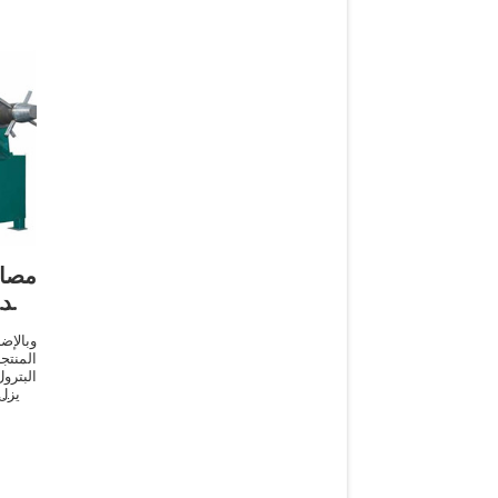
مصا
معد
وبالإ
المنت
البترو
الديزل
النفط 