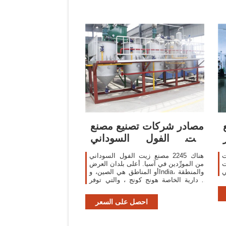
مصادر شركات تصنيع مصنع
زيت الفول السوداني
ومصنع زيت الفول
ت
هناك 2245 مصنع زيت الفول السوداني
السوداني في
ت
من المورِّدين في آسيا. أعلى بلدان العرض
ي
أو المناطق هي الصين، وIndia، والمنطقة
الإدارية الخاصة هونج كونج ، والتي توفر
97%، و1%، و1% من مصنع زيت الفول
السوداني ، على التوالي.
احصل على السعر