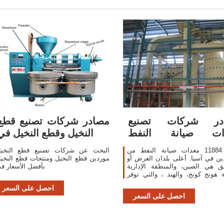
در شركات تصنيع
مصادر شركات تصنيع قطع
ات صيانة النفط
النخيل وقطع النخيل في
عدات صيانة النفط في
هناك 11884 معدات صيانة النفط من
البحث عن شركات تصنيع قطع النخي
ّدين في آسيا. أعلى بلدان العرض أو
موردين قطع النخيل ومنتجات قطع النخي
ق هي الصين، والمنطقة الإدارية
بأفضل الأسعار ف
 هونج كونج، والهند ، والتي توفر
99%، و1%، و1% من معدات صيانة النفط
احصل على السعر
، على التوالي
احصل على السعر