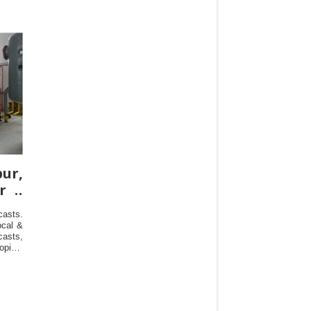
r,
r -
asts.
ocal &
asts,
pical
Kuala