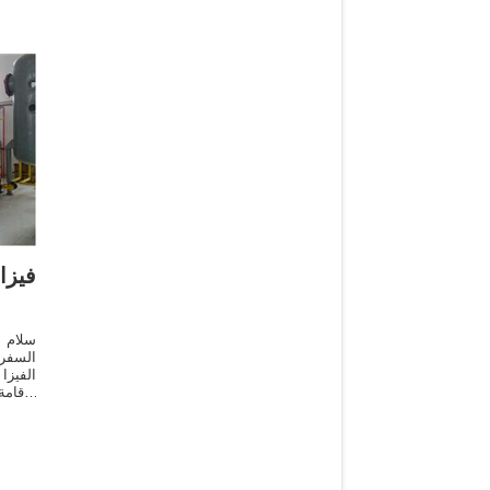
فيز
سلام ع
الإقا
الله ه