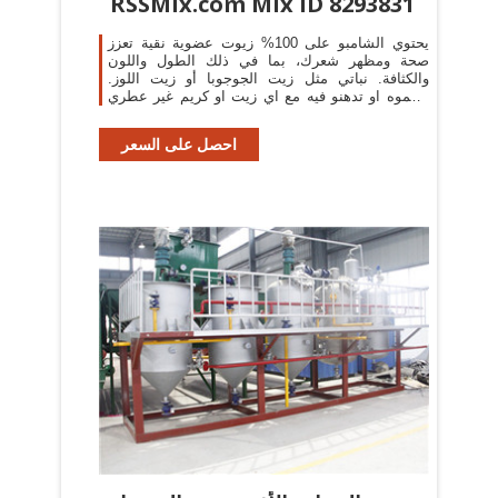
RSSMix.com Mix ID 8293831
يحتوي الشامبو على 100% زيوت عضوية نقية تعزز
صحة ومظهر شعرك، بما في ذلك الطول واللون
والكثافة. نباتي مثل زيت الجوجوبا أو زيت اللوز.
تشموه او تدهنو فيه مع اي زيت او كريم غير عطري
حيجبلكم النوم
احصل على السعر