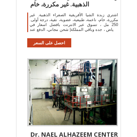
الذهبية. غير مكررة، خام
اشتري زبدة الشيا الأفريقية الصفراء الذهبية. غير
مكررة، خام، ناعمة، طبيعية، عضوية، نقية، درجة أولى.
250 مل ، تسوق عبر الانترنت بافضل اسعار في
الرياض ، جده وباقي المملكة| شحن مجاني، الدفع عند
الاستلام، امكانية استرجاع
احصل على السعر
Dr. NAEL ALHAZEEM CENTER