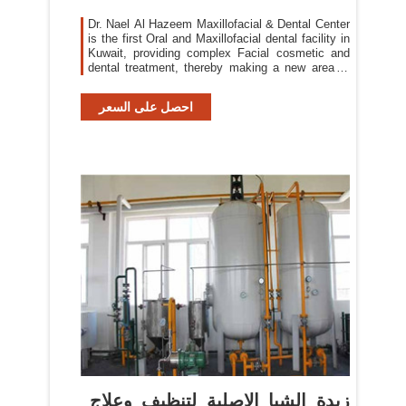
Dr. Nael Al Hazeem Maxillofacial & Dental Center
is the first Oral and Maxillofacial dental facility in
Kuwait, providing complex Facial cosmetic and
dental treatment, thereby making a new area of
modern medical services upheld by the highest
internationally recognized standards for quality
احصل على السعر
and excellence.
زبدة الشيا الاصلية لتنظيف وعلاج