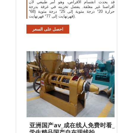
قد يحدث انقسام الأقراص، وهو أمر طبيعي لأن
أقراصنا غير مغلفة. يفضل تخزينه في غرفة بدرجة
حرارة 20° درجة مئوية إلى 25° درجة مئوية (68°
فهرنهايت إلى 77° فهرنهايت).
احصل على السعر
亚洲国产av_成在线人免费时看_
学生精品国产自在现线拍