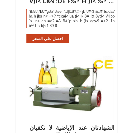
V)I< C&9 :DE F:G* H )I< :G* JK
8
''(k98'7b0^'g8b'r8'se='\d]l18'@> jk 8#<l &:;# fu;da?
!& h jbs n< =>? ^cxai< ua )i< jk 8Ä !& 8yd< @!bp
`<! n< ch =>? =Ä f!&"p <bi h )i< egw9 =>? j1n
b%1ts b]<1i89 8
احصل على السعر
الشهادتان عند الإباضية لا تكفيان