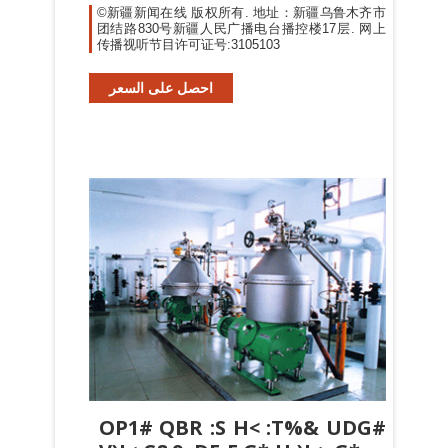
©新疆新闻在线 版权所有. 地址：新疆乌鲁木齐市
团结路830号新疆人民广播电台播控楼17层. 网上
传播视听节目许可证号:3105103
احصل على السعر
OP1# QBR :S H< :T%& UDG#