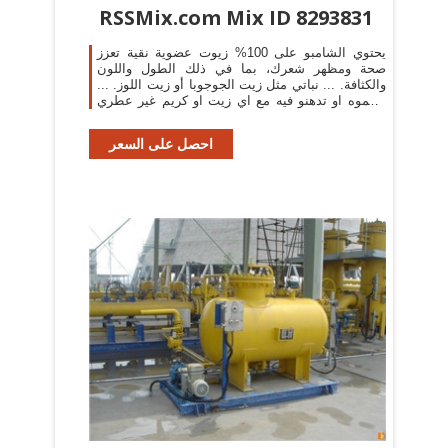
RSSMix.com Mix ID 8293831
يحتوي الشامبو على 100% زيوت عضوية نقية تعزز
صحة ومظهر شعرك، بما في ذلك الطول واللون
والكثافة. ... نباتي مثل زيت الجوجوبا أو زيت اللوز. ...
تشموه او تدهنو فيه مع اي زيت او كريم غير عطري
حيجبلكم النوم ...
احصل على السعر