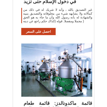
في دخول الإسلام حتى تزيد
غير التصديق بالله ، وأنه لا شريك له في ذلك من
كمالاته ولا يشابهه شيء من مخلوقاته والتصديق بنبيه
والشهادة له بأنه رسول الله وأن ما جاء به هو الحق
مجملا ومفصلا. قوله (كذاك حكم راجع عن دينه )
احصل على السعر
قائمة ماكدونالدز: قائمة طعام