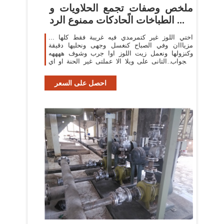
ملخص وصفات تجمع الحلاويات و
الطباخات الًحادكات ممنوع الرد ...
اختي اللوز غير كتمرمدي فيه غريبة فقط كلها ...
مزيااان وفي الصباح كنغسل وجهى ونحليها دقيقة
وكنزولها ونعمل زيت اللوز اوا جرب وشوف ههههه
والجواب التانى على ويلا الا عملتى غير الحنة او اي
صباغة ...
احصل على السعر