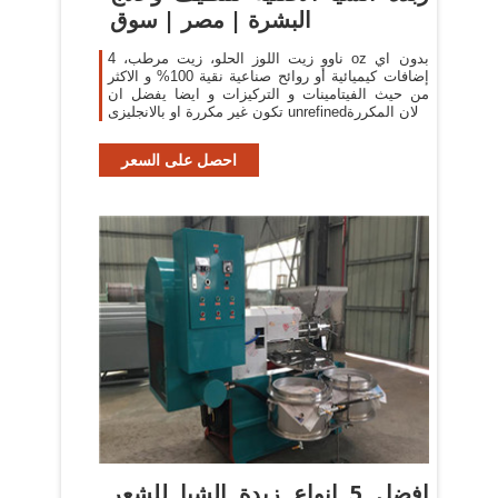
البشرة | مصر | سوق
ناوو زيت اللوز الحلو، زيت مرطب، 4 oz بدون اي
إضافات كيميائية أو روائح صناعية نقية 100% و الاكثر
من حيث الفيتامينات و التركيزات و ايضا يفضل ان
تكون غير مكررة او بالانجليزى unrefinedلان المكررة
احصل على السعر
افضل 5 انواع زبدة الشيا للشعر