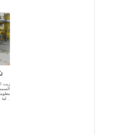
ت
زيت ال
السم