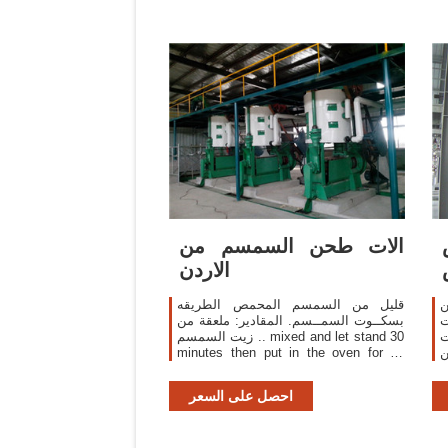
الات طحن السمسم من
الاردن
ن
قليل من السمسم المحمص الطريقه
ت
بسكــوت السمــسم. المقادير: ملعقة من
ت
زيت السمسم .. mixed and let stand 30
ن
minutes then put in the oven for 25
ا
minutes .. انا اقيم في الاردن ولا اعرف
ة
اين اجد كتابك مع العلم اني سالت في
احصل على السعر
عدة مكتبات