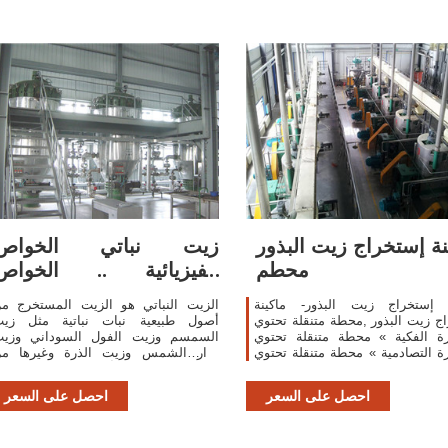
نة إستخراج زيت البذور
زيت نباتي الخواص
محطم
الفيزيائية .. الخواص
الفيزيائية
ة إستخراج زيت البذور- ماكينة
الزيت النباتي هو الزيت المستخرج م
ج زيت البذور ,محطة متنقلة تحتوي
أصول طبيعية نبات نباتية مثل زي
رة الفكية » محطة متنقلة تحتوي
السمسم وزيت الفول السوداني وزي
ة التصادمية » محطة متنقلة تحتوي
دوار الشمس وزيت الذرة وغيرها م
رة المخروطية » محطة متنقلة
الزيوت. وهو سائل أقل كثافة من الماء ول
تحتوي الغربلةماكينة استخلاص زيت
يمتزج معه غالبا بدون إضاف
احصل على السعر
احصل على السعر