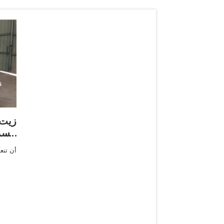
زيت
الس
أن تنع