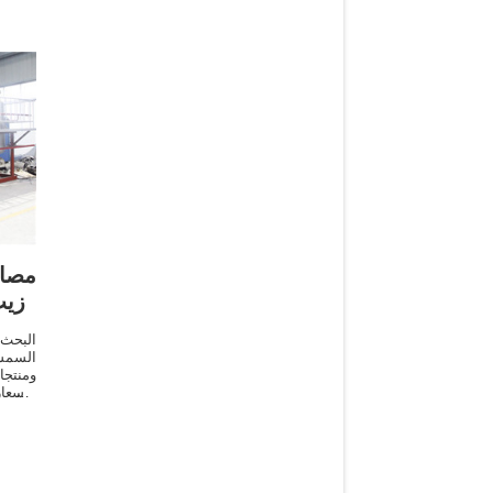
مصاد
زيت
البحث
السمس
ومنتج
الأسع