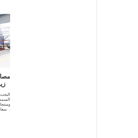
مصاد
زي
البحث
السمس
ومنتج
الأسعا
تعمل 