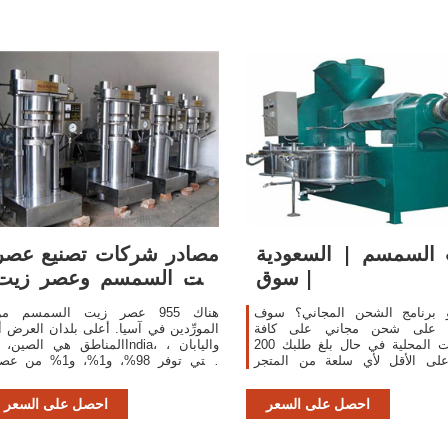
السمسم | السعودية
مصادر شركات تصنيع عصر
| سوق
زيت السمسم وعصر زيت
السمسم في ...
 برنامج الشحن المجاني؟ سوف
هناك 955 عصر زيت السمسم م
 على شحن مجاني على كافة
المورِّدين في آسيا. أعلى بلدان العرض أ
الطلبات المحلية في حال بلغ طلبك 200
المناطق هي الصين، وIndia، واليابان
على الأقل لأي سلعة من المتجر
والتي توفر 98%، و1%، و1% من 
، وعلى كافة الطلبات الدولية للسلع
زيت السمسم ، على التوالي.
المؤهلة التي لا تقل عن 200 ريال من
احصل على السعر
احصل على السعر
متجر أمازون ...