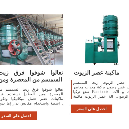
ماكينة عصر الزيوت
تعالوا شوفوا فرق زيت
السمسم من المعصرة ومن
ة عصر الزيوت زيت السمسم
ت عصر زيتون تركية معدات معاصر
تعالوا شوفوا فرق زيت السمسم م
صنع تركيا Facebook. ماكينات و آلات
المعصرة ومن العطار| تستخدم فيه
عصر الزيتون, الة عصر الزيوت ‫ماكينة
ماكينات عصر تعمل ميكانيكيا وتكو
عصر زيت السمسم وحبة البركة Author:
بواسطة واستخدام مكابس تدار إما يدوي
samir200779
وإما آليا باستخدام مواتير تعمل بالكهربا
احصل على السعر
أ
احصل على السعر