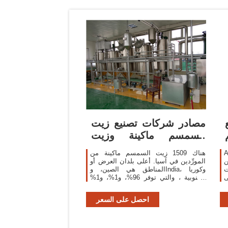
مصادر شركات تصنيع زيت
السمسم ماكينة وزيت
السمسم ماكينة في
ر زيت
هناك 1509 زيت السمسم ماكينة من
عن
المورِّدين في آسيا. أعلى بلدان العرض أو
يت
المناطق هي الصين، وIndia، وكوريا
ى
الجنوبية ، والتي توفر 96%، و1%، و1%
،
من زيت السمسم ماكينة ، على التوالي.
مكنك ضمان أمان المنتج
احصل على السعر