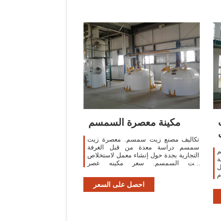
مكينة معصرة السمسم
تكاليف مصنع زيت سمسم. معصرة زيت
سمسم دراسة معدة من قبل الغرفة
م
التجارية بجدة حول إنشاء معمل لاستخلاص
ة
زيت السمسم. سعر مكينه عصر
ل
السمسمcrusherforsale » دراسة جدوى
م
مصنع بلاستيك في مصر واسعار ماكينة
احصل على السعر
عصر