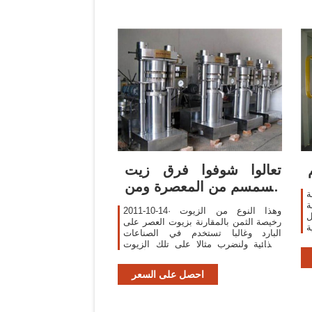
تعالوا شوفوا فرق زيت
السمسم من المعصرة ومن
ة
العطار||أبي
ة
2011-10-14· وهذا النوع من الزيوت
ل
رخيصة الثمن بالمقارنة بزيوت العصر على
ة
البارد وغالبا تستخدم في الصناعات
ة
الغذائية ولنضرب مثالا على تلك الزيوت
ط
وهو زيت النخيل وهو ينتج من أشجار
النخيل التي تشبه نخيل
احصل على السعر