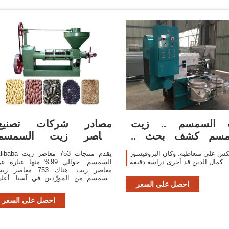
 السمسم .. زيت
مصادر شركات تصنيع
مسم كشف بحث ..
معاصر زيت السمسم
بحوث وتقارير
ومعاصر زيت السمسم في
كس على متعاطيه. وكان البروفيسور
Alibaba يقدم منتجات 753 معاص
كمال الدين قد أجرى دراسة دقيقة
السمسم. حوالي 99% منها عبارة 
معاصر زيت. هناك 753 معاصر ز
السمسم من المورِّدين في آسيا. أعل
احصل على السعر
بلدان العرض أو المناطق هي الصين
وIndia، وسنغافورة ، والتي توفر 97%، و1
احصل على السعر