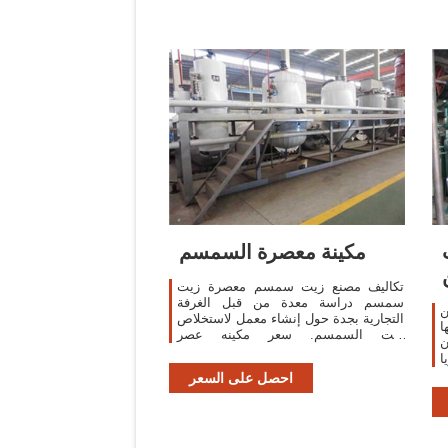
مكينة معصرة السمسم
تكاليف مصنع زيت سمسم معصرة زيت
سمسم دراسة معدة من قبل الغرفة
ن
التجارية بجدة حول إنشاء معمل لاستخلاص
ا
زيت السمسم. سعر مكينه عصر
ن
السمسمcrusherforsale » دراسة جدوى
ا
مصنع بلاستيك في مصر واسعار ماكينة
ء
احصل على السعر
عصر
و