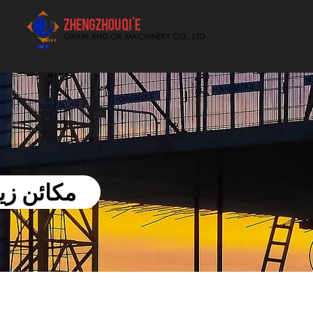
أفضل بيع آلة الزيوت النباتية الموردون
مكائن ​​