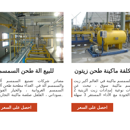
كلفة ماكينة طحن زيتون
للبيع الة طحن السمسم
سمسم ماكينة في العالم أكبر زيت
مصادر شركات تصنيع السمسم آل
سم ماكينة سوق ، تبحث عن
والسمسم آلة في. الغذاء مطحنة طحن آل
معلومات نوعية إمدادات زيت الزيتية 2
السمسم الغروانية ، والخيار الفو
عالية الجودة مع الأداء المستقر 3 سهلة
السوداني ، الفلفل صلصة ماكينة التجاري
لتشغيل وصيانة، منخفضة التكلفة . .. All
بيع أفضل بيع الجوز/بذور السمسم آل
product and
استخراج النف
احصل على السعر
احصل على السعر