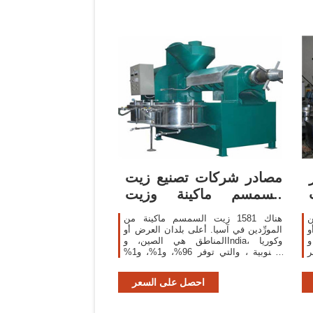
مصادر شركات تصنيع زيت
السمسم ماكينة وزيت
السمسم ماكينة في ...
ن
هناك 1581 زيت السمسم ماكينة من
و
المورِّدين في آسيا. أعلى بلدان العرض أو
 ،
المناطق هي الصين، وIndia، وكوريا
عصر
الجنوبية ، والتي توفر 96%، و1%، و1%
من زيت السمسم ماكينة ، على التوالي.
احصل على السعر