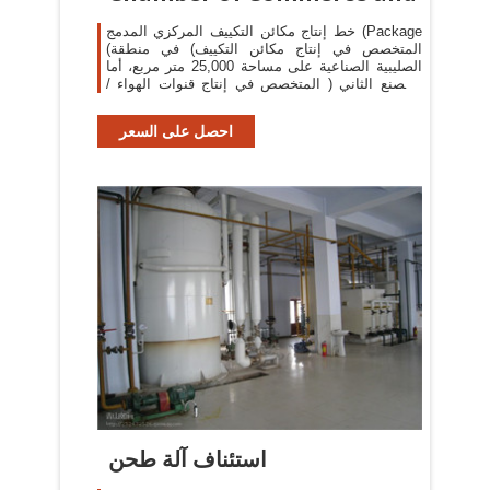
خط إنتاج مكائن التكييف المركزي المدمج (Package
(المتخصص في إنتاج مكائن التكييف) في منطقة
الصليبية الصناعية على مساحة 25,000 متر مربع، أما
المصنع الثاني ( المتخصص في إنتاج قنوات الهواء /
دكت) يقع في منطقة امغرة/ كبار
احصل على السعر
استئناف آلة طحن