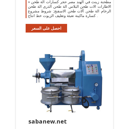
» مطحنة زينث في الهند مصر حجر كسارات الة طحن
الاطارات الات طحن البلاس الة طحن الذرى الة طحن
الرخام الة طحن آلات طحن الاسفنج; شروط مشروع
كسارة ماكينة تعبئة وتغليف الزيوت خط انتاج .
احصل على السعر
sabanew.net