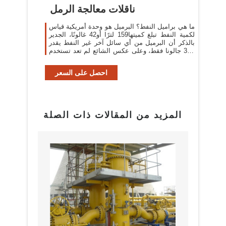
ناقلات معالجة الرمل
ما هي براميل النفط؟ البرميل هو وحدة أمريكية قياس
لكمية النفط تبلغ كميتها159 لترًا أو42 غالونًا، الجدير
بالذكر أن البرميل من أي سائل آخر غير النفط يقدر
بـ35 جالونا فقط، وعلى عكس الشائع لم تعد تستخدم
البراميل في تخزين النفط ...
احصل على السعر
المزيد من المقالات ذات الصلة
البراز
مع