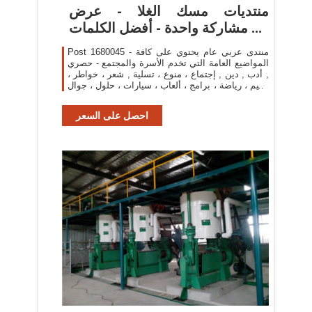
منتديات مسك الغلا - عرض
مشاركة واحدة - أفضل الكلمات ...
Post 1680045 - منتدى عربي عام يحتوي على كافة
المواضيع العامة التي تخدم الأسرة والمجتمع - حصري
, أدب , دين , إجتماع ، منوع ، تسلية , شعر ، خواطر ،
تعليم ، رياضة ، برامج ، ألعاب ، سيارات ، حلول ، جوال
، انمي ، بلاستيشن ، حيوانات ...
احصل على السعر