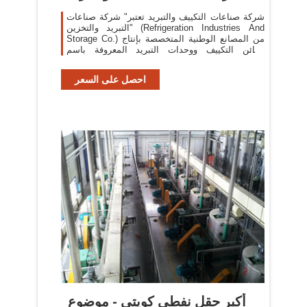
شركة صناعات التكييف والتبريد تعتبر" شركة صناعات
التبريد والتخزين" (Refrigeration Industries And
Storage Co.) من المصانع الوطنية المتخصصة بإنتاج
مكائن التكييف ووحدات التبريد المعروفة باسم
"كولكس" (Coolex) ، وكذلك إنتاج قنوات/ مجاري
الهواء
احصل على السعر
أكبر حقل نفطي كويتي - موضوع