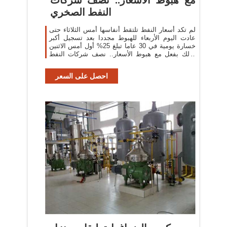
النفط الصخري
لم تكد أسعار النفط تلتقط أنفاسها أمس الثلاثاء حتى
عادت اليوم الأربعاء للهبوط مجددا بعد تسجيل أكبر
خسارة يومية في 30 عاما تبلغ 25% أول أمس الاثنين
وذلك بفعل مع هبوط الأسعار.. نصف شركات النفط
الصخري الأميركية تواجه شبح
احصل على السعر