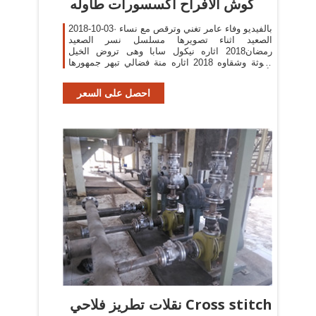
كوش الأفراح اكسسورات طاوله
2018-10-03· بالفيديو وفاء عامر تغني وترقص مع نساء
الصعيد اثناء تصويرها مسلسل نسر الصعيد
رمضان2018 اثاره نيكول سابا وهى تروض الخيل
بأنوثة وشقاوه 2018 اثاره منة فضالي تبهر جمهورها
بألوان الصيف بطلة آخر شقاوة 2018 صور إيمية صياح
تحتفل
احصل على السعر
نقلات تطريز فلاحي Cross stitch