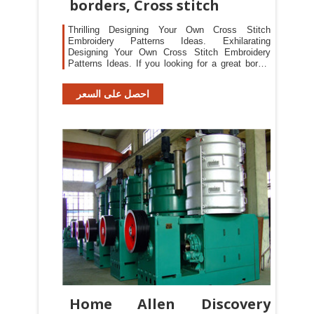
borders, Cross stitch
Thrilling Designing Your Own Cross Stitch
Embroidery Patterns Ideas. Exhilarating
Designing Your Own Cross Stitch Embroidery
Patterns Ideas. If you looking for a great border
for either your crochet or knitting project, check
this interesting pattern out.
احصل على السعر
Home Allen Discovery