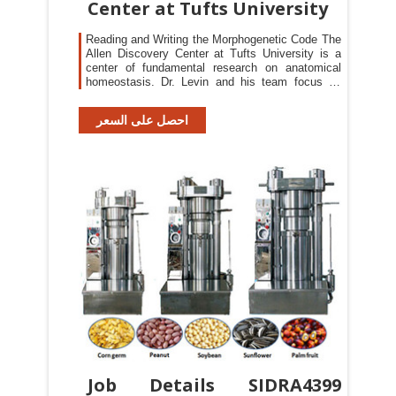
Center at Tufts University
Reading and Writing the Morphogenetic Code The
Allen Discovery Center at Tufts University is a
center of fundamental research on anatomical
homeostasis. Dr. Levin and his team focus on
reading and editing the biophysical control circuits
that underlie the Morphogenetic Code. Explore
احصل على السعر
the concepts outlined in our White Paper, and
imagine the breakthroughs to come. Read More
Job Details SIDRA4399