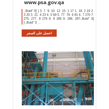
www.psa.gov.qa
-,Bold" 0[ ] 3. 7. 9. 10. 12. 15. 1 17 1. 18. 2 19 2.
3 20 3. 21. 4 23 4. 5 69 5. 77. 79. 6 81 6. 7 270 7.
275. 277. 8 279 8. 9 285 9. 286. 287-,Bold" 0[
]-,Bold" 0 ...
احصل على السعر