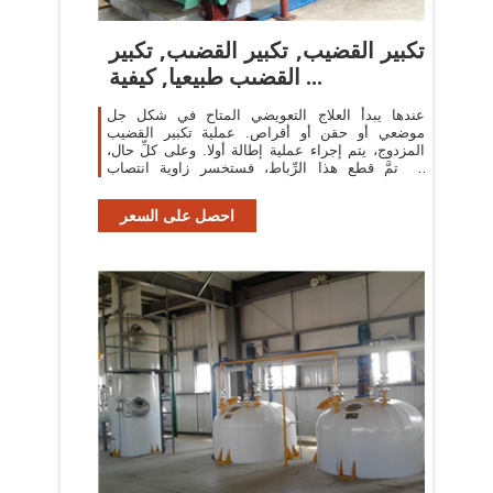
تكبير القضيب, تكبير القضىب, تكبير
القضىب طبيعيا, كيفية ...
عندها يبدأ العلاج التعويضي المتاح في شكل جل
موضعي أو حقن أو أقراص. عملية تكبير القضيب
المزدوج، يتم إجراء عملية إطالة أولا. وعلى كلِّ حال،
إن تمَّ قطع هذا الرِّباط، فستخسر زاوية انتصاب
قضيبك.
احصل على السعر