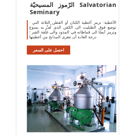
الرّموز المسيحيّة Salvatorian
Seminary
· الأغطية: ترمز أغطية الكتان أو القطن الثلاثة التي
توضع فوق الطبليت الى الكفن الذي لُفَّ به يسوع
وترمز أيضًا الى قماطاته في المذود والى غلَّقة القبر ؛
درجة العادة أن تتعرى المذابح من أغطيتها
احصل على السعر