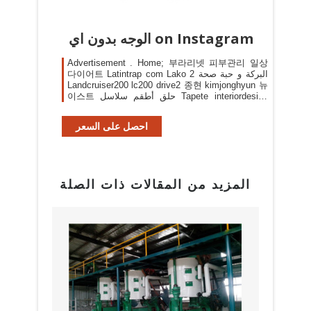
الوجه بدون اي on Instagram
Advertisement . Home; 부라리넷 피부관리 일상
다이어트 Latintrap com Lako 2 البركة و حبة صحة
Landcruiser200 lc200 drive2 종현 kimjonghyun 뉴
이스트 حلق أطقم سلاسل Tapete interiordesign
decor design Dekoratif dekorasyon
homesweethome hediyelik Aremania aremafans
احصل على السعر
arema ongisnade Calcio repost Desa indonesia
indonesiajuara livefolkindonesia بد تو ...
المزيد من المقالات ذات الصلة
البراز
مع