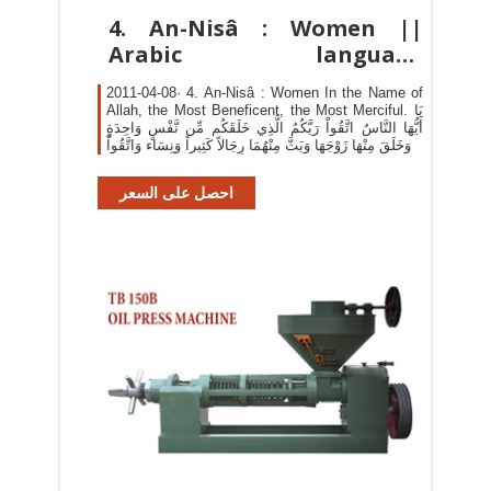
4. An-Nisâ : Women ||
Arabic language
interpreter for the
2011-04-08· 4. An-Nisâ : Women In the Name of
Allah, the Most Beneficent, the Most Merciful. يَا
أَيُّهَا النَّاسُ اتَّقُواْ رَبَّكُمُ الَّذِي خَلَقَكُم مِّن نَّفْسٍ وَاحِدَةٍ
وَخَلَقَ مِنْهَا زَوْجَهَا وَبَثَّ مِنْهُمَا رِجَالاً كَثِيراً وَنِسَاء وَاتَّقُواْ
احصل على السعر