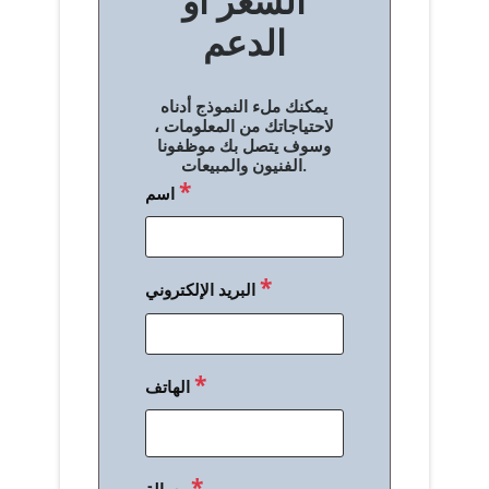
السعر أو
ح
الدعم
ا
ل
يمكنك ملء النموذج أدناه
م
لاحتياجاتك من المعلومات ،
وسوف يتصل بك موظفونا
ق
الفنيون والمبيعات.
*
اسم
ا
ل
ا
*
البريد الإلكتروني
ت
*
الهاتف
*
رسالة