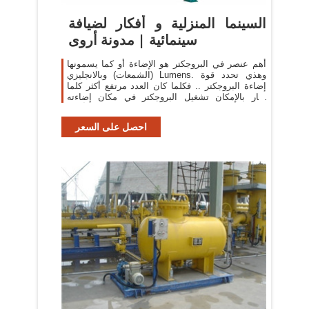
السينما المنزلية و أفكار لضيافة
سينمائية | مدونة أروى
أهم عنصر في البروجكتر هو الإضاءة أو كما يسمونها
(الشمعات) وبالانجليزي Lumens. وهذي تحدد قوة
إضاءة البروجكتر .. فكلما كان العدد مرتفع أكثر كلما
صار بالإمكان تشغيل البروجكتر في مكان إضاءته
أعلى..
احصل على السعر