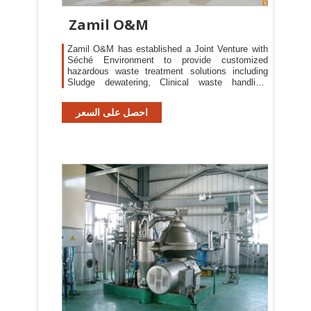
Zamil O&M
Zamil O&M has established a Joint Venture with
Séché Environment to provide customized
hazardous waste treatment solutions including
Sludge dewatering, Clinical waste handling,
Solvent recovery, Hydrometallurgy,
Multidisciplinary platform and Landfill (waste
احصل على السعر
treatment center) to chemical and petrochemical
industries, hospitals and others.