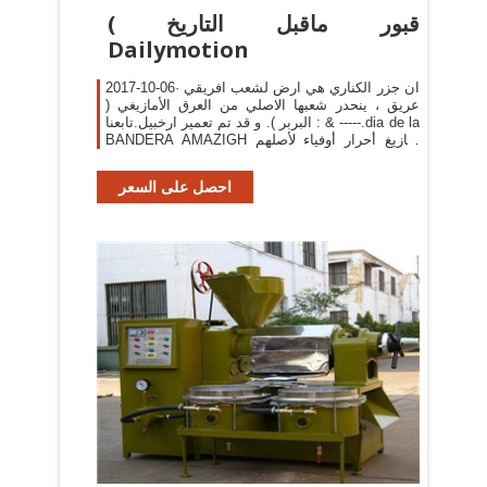
( قبور ماقبل التاريخ
Dailymotion
2017-10-06· ان جزر الكناري هي ارض لشعب افريقي
عريق ، ينحدر شعبها الاصلي من العرق الأمازيغي (
البربر ). و قد تم تعمير ارخبيل.تابعنا : & -----.dia de la
BANDERA AMAZIGH أمازيغ أحرار أوفياء لأصلهم
ProdeTunisie.
احصل على السعر