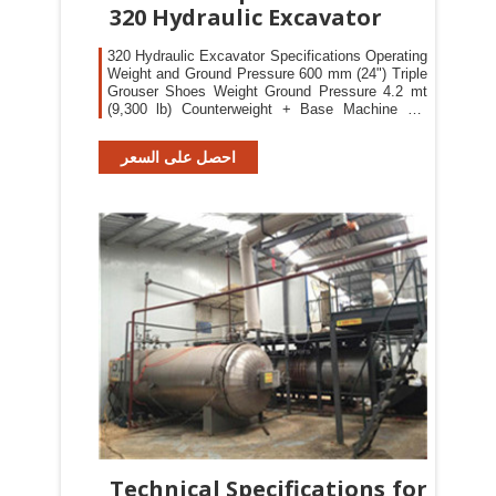
320 Hydraulic Excavator
320 Hydraulic Excavator Specifications Operating
Weight and Ground Pressure 600 mm (24") Triple
Grouser Shoes Weight Ground Pressure 4.2 mt
(9,300 lb) Counterweight + Base Machine HD
Reach Boom + HD R2.9 (9'6") Stick + 1.19 m3
(1.56 yd3) HD Bucket 22 400 kg 49,400 lb 46.6
احصل على السعر
kPa 6.8 psi
Technical Specifications for