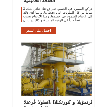
العلاقة الحميمية
3 تراكم السموم في الجسم: نعم زوجتك تعاني مثلك
تماماً من كل الملوثات التي تحيط بنا، وربما أدى ذلك
إلى ارتفاع السموم في جسدها، وهذا الارتفاع يسبب
نقصاً حاداً في الرغبة الجنسية، ولذلك يجب أن
احصل على السعر
نٌٌرتموٌبلا و نٌٌنورتكللاا ةٌنطولا فٌرعتلا