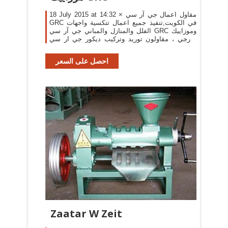
18 July 2015 at 14:32 × مقاول اعمال جي آر سي
GRC في الكويت,تنفيذ جميع اعمال تتكسية واجهات
الفلل والمنازل والمباني جي آر سي GRC وموزاييك
خارجي ، مقاولون توريد وتركيب ديكور جي ار سي
GRC التي يصنع منها ديكورات واجهة البيت في
الكويت مثل
احصل على السعر
Zaatar W Zeit