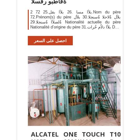
ةقاطبو رفسلا
2 بلأا مسا .26 بلأا بقل.25 72.Nom du père
72.Prénom(s) du père بلأل ةٌلاحلا ةٌسنجلا.30 بلأل
ةٌلصلأا ةٌسنجلا.29 Nationalité actuelle du père
Nationalité d’origine du père بلأا دلاٌم خٌرات.31 Date
de naissance du père
احصل على السعر
ALCATEL ONE TOUCH T10