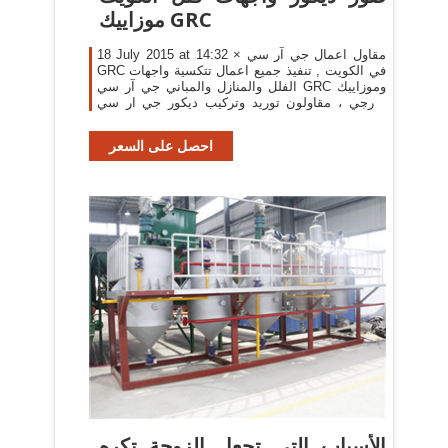
موزاييك GRC
18 July 2015 at 14:32 × مقاول اعمال جي آر سي
GRC في الكويت , تنفيذ جميع اعمال تتكسية واجهات
الفلل والمنازل والمباني جي آر سي GRC وموزاييك
خارجي ، مقاولون توريد وتركيب ديكور جي ار سي
GRC التي يصنع منها ديكورات واجهة البيت في
الكويت مثل
احصل على السعر
الأسباب التي تجعل الزوجة تكره