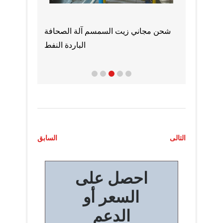
نفط الصحافة
شحن مجاني زيت السمسم آلة الصحافة
زيت عباد 
ذور الصنوبر
الباردة النفط
ت
التالى
السابق
ص
احصل على
فّ
السعر أو
ح
الدعم
ا