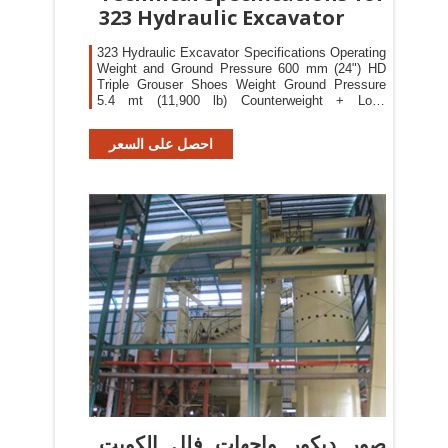
323 Hydraulic Excavator
323 Hydraulic Excavator Specifications Operating
Weight and Ground Pressure 600 mm (24") HD
Triple Grouser Shoes Weight Ground Pressure
5.4 mt (11,900 lb) Counterweight + Long
Undercarriage Base Machine HD Reach Boom +
HD R2.9 (9'6") Stick + 1.30 m3 (1.70 yd3) HD
احصل على السعر
Bucket 23 900 kg 52,700 lb 49.7 kPa 7.2 psi
صور ديكور واجهات فلل الكويت