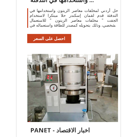
حل أردني لمخلفات معاصر الزيتون واستخدامها في
التدفئة قدم لقمان إسكندر حلا مبتكرا لاستخدام
الجفت " مخلفات معاصر الزيتون " للاستعمال
الشخصي، وذلك بتحويله كمصدر للطاقة واستعماله في
التدفئة، وقام إسكندر هو وزوجته ...
احصل على السعر
PANET - اخبار الاقتصاد