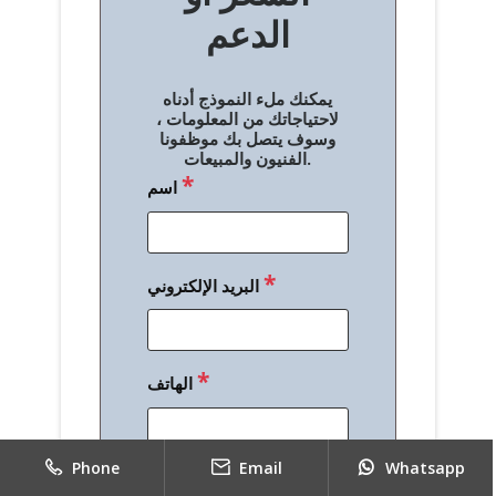
الدعم
ا
ل
يمكنك ملء النموذج أدناه
م
لاحتياجاتك من المعلومات ،
وسوف يتصل بك موظفونا
ق
الفنيون والمبيعات.
*
اسم
ا
ل
ا
*
البريد الإلكتروني
ت
*
الهاتف
Phone
Email
Whatsapp
*
رسالة