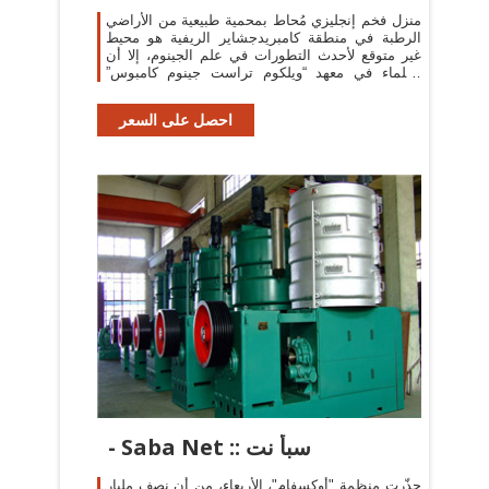
منزل فخم إنجليزي مُحاط بمحمية طبيعية من الأراضي
الرطبة في منطقة كامبريدجشاير الريفية هو محيط
غير متوقع لأحدث التطورات في علم الجينوم، إلا أن
العلماء في معهد “ويلكوم تراست جينوم كامبوس”
مسؤولون عن بعض من أكبر
احصل على السعر
- Saba Net :: سبأ نت
حذّرت منظمة "أوكسفام"، الأربعاء، من أن نصف مليار