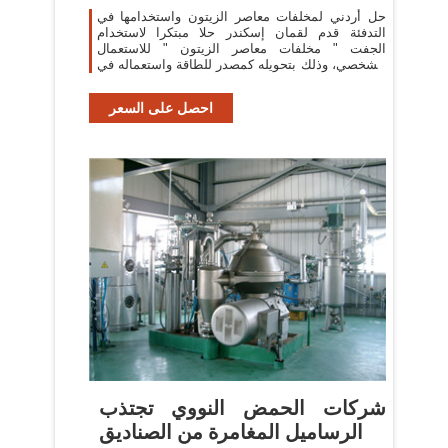
حل أردني لمخلفات معاصر الزيتون واستخدامها في
التدفئة قدم لقمان إسكندر حلا مبتكرا لاستخدام
الجفت " مخلفات معاصر الزيتون " للاستعمال
الشخصي، وذلك بتحويله كمصدر للطاقة واستعماله في
التدفئة، وقام إسكندر هو وزوجته
احصل على السعر
شركات الحمض النووي تجتذب
الرساميل المغامرة من الصناديق