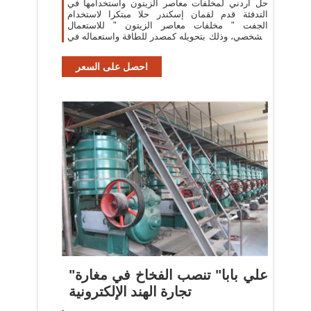
حل أردني لمخلفات معاصر الزيتون واستخدامها في
التدفئة قدم لقمان إسكندر حلا مبتكرا لاستخدام
الجفت " مخلفات معاصر الزيتون " للاستعمال
الشخصي، وذلك بتحويله كمصدر للطاقة واستعماله في
التدفئة، وقام إسكندر هو وزوجته
احصل على السعر
"علي بابا" تنصب الفخاخ في مغارة
تجارة الهند الإلكترونية