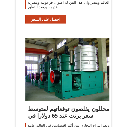
العالم ومصر وان هذا الفن له اصوال فرعونيه ومصريه
قديمه ورصد للتطور
احصل على السعر
محللون يقلصون توقعاتهم لمتوسط
سعر برنت عند 65 دولارا في
ويعد النزاع التجاري بين أكبر اقتصادين في العالم عاملا