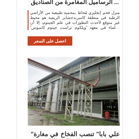
الرساميل المغامرة من الصناديق ...
منزل فخم إنجليزي مُحاط بمحمية طبيعية من الأراضي
الرطبة في منطقة كامبريدجشاير الريفية هو محيط
غير متوقع لأحدث التطورات في علم الجينوم، إلا أن
العلماء في معهد “ويلكوم تراست جينوم كامبوس”
مسؤولون عن بعض من أكبر ...
احصل على السعر
"علي بابا" تنصب الفخاخ في مغارة