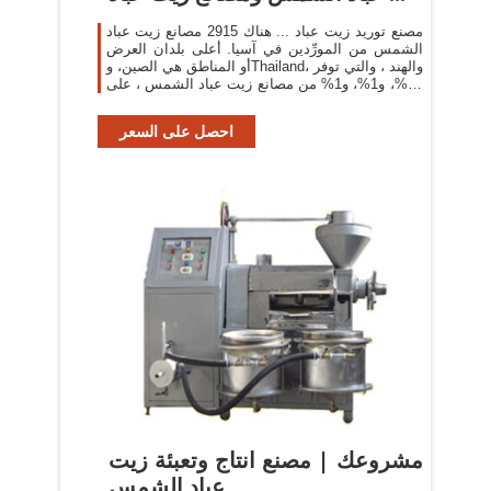
مصنع توريد زيت عباد ... هناك 2915 مصانع زيت عباد
الشمس من المورِّدين في آسيا. أعلى بلدان العرض
أو المناطق هي الصين، وThailand، والهند ، والتي توفر
90%، و1%، و1% من مصانع زيت عباد الشمس ، على
التوالي. مكنك ...
احصل على السعر
مشروعك | مصنع انتاج وتعبئة زيت
عباد الشمس