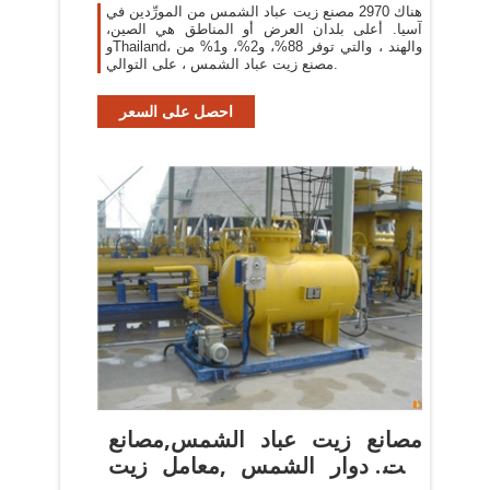
هناك 2970 مصنع زيت عباد الشمس من المورِّدين في
آسيا. أعلى بلدان العرض أو المناطق هي الصين،
وThailand، والهند ، والتي توفر 88%، و2%، و1% من
مصنع زيت عباد الشمس ، على التوالي.
احصل على السعر
‫مصانع زيت عباد الشمس,مصانع
زيت دوار الشمس ,معامل زيت