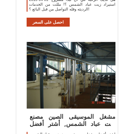
استيراد زيت عباد الشمس ؟! مللت من الخدمات
الرديئه وقله التواصل من قبل البائع ؟!
احصل على السعر
مشغل الموسيقى الصين مصنع
زيت عباد الشمس, أشترِ أفضل
مشغل