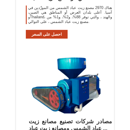
الشمس ...
هناك 2970 مصنع زيت عباد الشمس من المورِّدين في
آسيا. أعلى بلدان العرض أو المناطق هي الصين،
وThailand، والهند ، والتي توفر 88%، و2%، و1% من
مصنع زيت عباد الشمس ، على التوالي.
احصل على السعر
مصادر شركات تصنيع مصانع زيت
عباد الشمس ومصانع زيت عباد ...