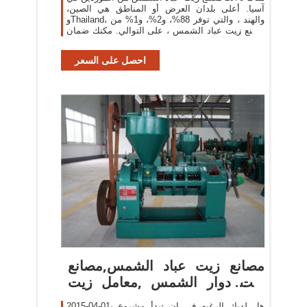
آسيا. أعلى بلدان العرض أو المناطق هي الصين،
وThailand، والهند ، والتي توفر 88%، و2%، و1% من
مصنع زيت عباد الشمس ، على التوالي. مكنك ضمان
أمان المنتج
احصل على السعر
‫مصانع زيت عباد الشمس,مصانع
زيت دوار الشمس ,معامل زيت
دوار
2015-04-01· هل لديك الرغبه في ان تبدأ مشروع