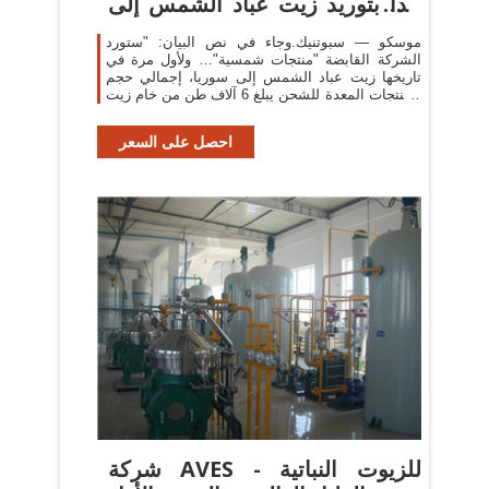
تبدأ بتوريد زيت عباد الشمس إلى
...
موسكو — سبوتنيك.وجاء في نص البيان: "ستورد
الشركة القابضة "منتجات شمسية"… ولأول مرة في
تاريخها زيت عباد الشمس إلى سوريا، إجمالي حجم
المنتجات المعدة للشحن يبلغ 6 آلاف طن من خام زيت
عباد الشمس".
احصل على السعر
شركة AVES للزيوت النباتية -