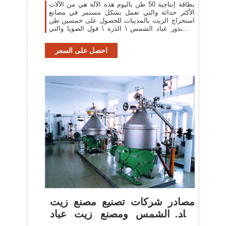
بطاقة إنتاجية 50 طن باليوم هذه الآلة هي من الآلات
الأكثر حداثة والتي تعمل بشكل مستمر في مصانع
استخراج الزيت بالمذيبات للحصول على خمسين طن
من بذور عباد الشمس \ الذرة \ فول الصويا والتي
تحتوي على 30 40 % من الزيت ، و 9 % رطوبة
احصل على السعر
مصادر شركات تصنيع مصنع زيت
عباد الشمس ومصنع زيت عباد
الشمس