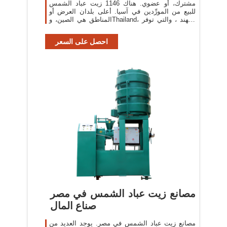
مشترك، أو عضوي. هناك 1146 زيت عباد الشمس
للبيع من المورِّدين في آسيا. أعلى بلدان العرض أو
المناطق هي الصين، وThailand، والهند ، والتي توفر
72%، و3%، و3% من زيت
احصل على السعر
مصانع زيت عباد الشمس في مصر
صناع المال
مصانع زيت عباد الشمس في مصر. يوجد العديد من