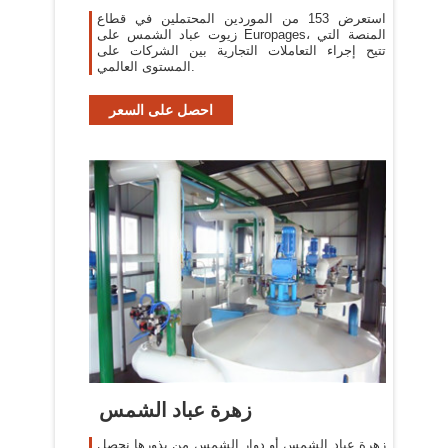
استعرض 153 من الموردين المحتملين في قطاع
زيوت عباد الشمس على Europages، المنصة التي
تتيح إجراء التعاملات التجارية بين الشركات على
المستوى العالمي.
احصل على السعر
‫زهرة عباد الشمس
زهرة عباد الشمس أو دوار الشمس من بذورها نحصل