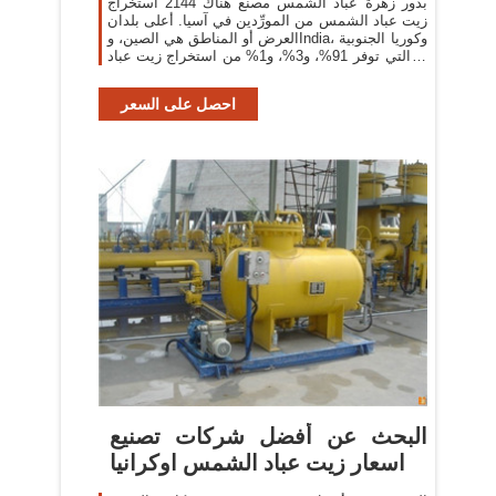
بذور زهرة عباد الشمس مصنع هناك 2144 استخراج
زيت عباد الشمس من المورِّدين في آسيا. أعلى بلدان
العرض أو المناطق هي الصين، وIndia، وكوريا الجنوبية
، والتي توفر 91%، و3%، و1% من استخراج زيت عباد
الشمس ، على التوالي. مكنك ضمان
احصل على السعر
البحث عن أفضل شركات تصنيع
اسعار زيت عباد الشمس اوكرانيا