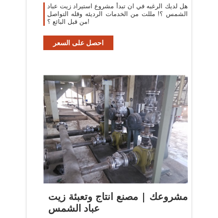
دوار
هل لديك الرغبه في ان تبدأ مشروع استيراد زيت عباد
الشمس ؟! مللت من الخدمات الرديئه وقله التواصل
من قبل البائع ؟!
احصل على السعر
مشروعك | مصنع انتاج وتعبئة زيت
عباد الشمس