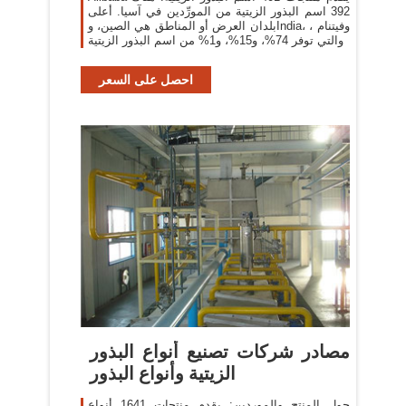
392 اسم البذور الزيتية من المورِّدين في آسيا. أعلى
بلدان العرض أو المناطق هي الصين، وIndia، وفيتنام ،
والتي توفر 74%، و15%، و1% من اسم البذور الزيتية
احصل على السعر
مصادر شركات تصنيع أنواع البذور
الزيتية وأنواع البذور
حول المنتج والموردين: يقدم منتجات 1641 أنواع