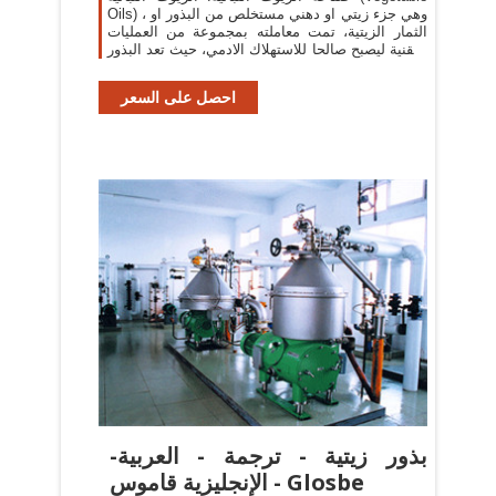
Oils) ، وهي جزء زيتي او دهني مستخلص من البذور او
الثمار الزيتية، تمت معاملته بمجموعة من العمليات
التقنية ليصبح صالحا للاستهلاك الادمي، حيث تعد البذور
والثمار الزيتية المصدر
احصل على السعر
بذور زيتية - ترجمة - العربية-
الإنجليزية قاموس - Glosbe