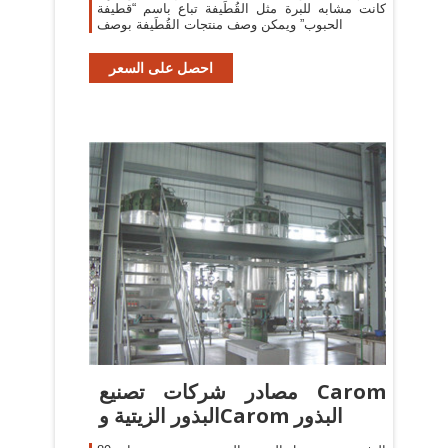
كانت مشابه للبرة مثل القُطَيفة تباع باسم “قطيفة
الحبوب” ويمكن وصف منتجات القُطَيفة بوصف
احصل على السعر
مصادر شركات تصنيع Carom
البذور الزيتية وCarom البذور