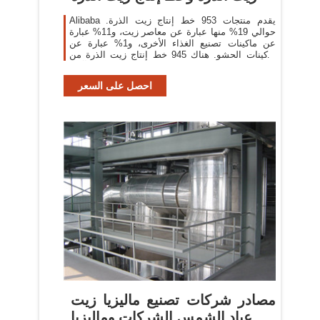
Alibaba يقدم منتجات 953 خط إنتاج زيت الذرة.
حوالي 19% منها عبارة عن معاصر زيت، و11% عبارة
عن ماكينات تصنيع الغذاء الأخرى، و1% عبارة عن
ماكينات الحشو. هناك 945 خط إنتاج زيت الذرة من
المورِّدين في آسيا
احصل على السعر
مصادر شركات تصنيع ماليزيا زيت
عباد الشمس الشركات وماليزيا