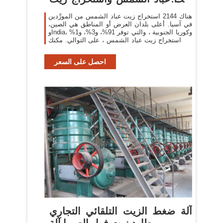
عباد
هناك 2144 استخراج زيت عباد الشمس من المورِّدين
في آسيا. أعلى بلدان العرض أو المناطق هي الصين،
وIndia، وكوريا الجنوبية ، والتي توفر 91%، و3%، و1%
من استخراج زيت عباد الشمس ، على التوالي. مكنك
ضمان أمان
احصل على السعر
آلة ضغط الزيت التلقائي التجاري
طارد زيت فول الصويا آلة