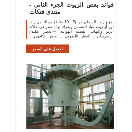
فوائد بعض الزيوت الجزء الثانى -
منتدى فتكات
يمزج زيت الريحان من (5 ـ 10 نقاط) مع 10 مل زيت
لوز أو زيت عباد الشمس ويفرك بها الصدر في حالات
الربو والتهاب القصبة الهوائية ---العطر البلـدي
العطرشان ـ العطر الليموني ـ العطر الكافوري ـ
العطر السذبي
احصل على السعر