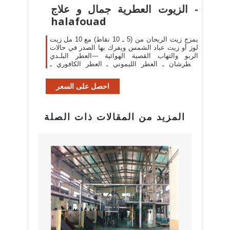
الزيوت العطرية جمال و علاج -
halafouad
يمزج زيت الريحان من (5 ـ 10 نقاط) مع 10 مل زيت
لوز أو زيت عباد الشمس ويفرك بها الصدر في حالات
الربو والتهاب القصبة الهوائية ---العطر البلـدي
العطرشان ـ العطر الليموني ـ العطر الكافوري ـ
العطر السذبي
احصل على السعر
المزيد من المقالات ذات الصلة
بيع م