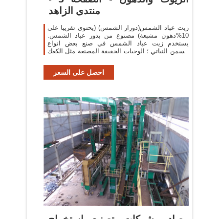
منتدى الزاهد
زيت عباد الشمس(دورار الشمس) (يحتوى تقريبا على
10%دهون مشبعة) مصنوع من بذور عباد الشمس.
يستخدم زيت عباد الشمس في صنع بعض انواع
السمن النباتي ؛ الوجبات الخفيفة المصنعة مثل الكعك
والبسكويت.
احصل على السعر
مصادر شركات تصنيع استخراج