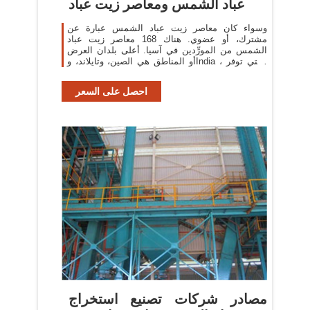
عباد الشمس ومعاصر زيت عباد
وسواء كان معاصر زيت عباد الشمس عبارة عن
مشترك، أو عضوي. هناك 168 معاصر زيت عباد
الشمس من المورِّدين في آسيا. أعلى بلدان العرض
أو المناطق هي الصين، وتايلاند، وIndia ، والتي توفر
58%، و31%، و2% من معاصر
احصل على السعر
مصادر شركات تصنيع استخراج