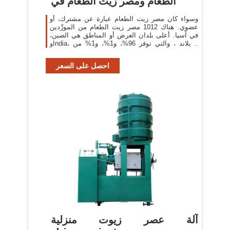
الطعام ومصر زيت الطعام في
وسواء كان مصر زيت الطعام عبارة عن مشترك، أو
عضوي. هناك 1012 مصر زيت الطعام من المورِّدين
في آسيا. أعلى بلدان العرض أو المناطق هي الصين،
وIndia، وتايلاند ، والتي توفر 96%، و1%، و1% من
مصر زيت الطعام
احصل على السعر
آلة عصر زيوت منزلية