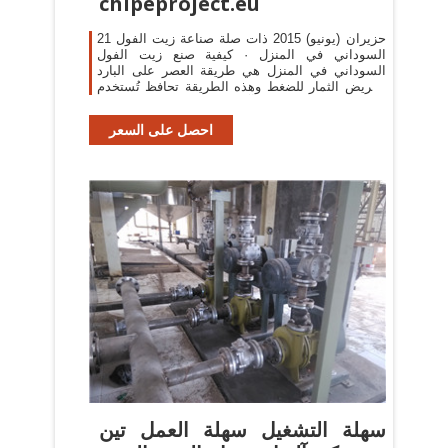
chipeproject.eu
21 حزيران (يونيو) 2015 ذات صلة صناعة زيت الفول
السوداني في المنزل · كيفية صنع زيت الفول
السوداني في المنزل هي طريقة العصر على البارد
بتعريض الثمار للضغط وهذه الطريقة تحافظ تُستخدم
آلة الرَّحى الحجرية تتكون من
احصل على السعر
سهلة التشغيل سهلة العمل تين