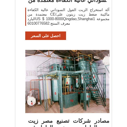
CE
آلة استخراج الزيت الفول السوداني عالية الكفاءة
معتمدة من CE/ماكينة ضغط زيت زيتون على
الباردUS $ 1000-8000Qingdao,Shanghai1 مجموعة
معرف المنتج:60100776582
احصل على السعر
مصادر شركات تصنيع مصر زيت