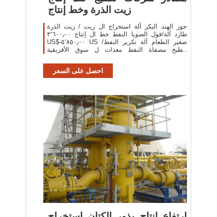
زيت الذرة وخط إنتاج
جوز الهند البكر آلة استخراج ال زيت / زيت الذرة
طارد آلة/فول الصويا النفط خط ال إنتاج ٣٬٦٠٠٫٠٠
US$-٥٬٨٥٠٫٠٠ US صغير الطعام آلة تكرير النفط/
الطبخ مصفاة النفط معدات ل سوق الأفريقية
٢٬٠٠٠٫٠٠
احصل على السعر
ارتفاع انتاج بذور الكتان استخراج