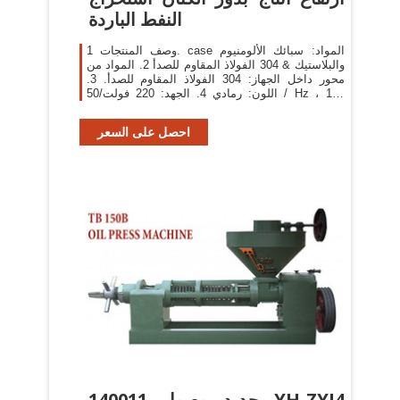
النفط الباردة
وصف المنتجات 1. case المواد: سبائك الألومنيوم
والبلاستيك & 304 الفولاذ المقاوم للصدأ 2. المواد من
محور داخل الجهاز: 304 الفولاذ المقاوم للصدأ. 3.
اللون: رمادي 4. الجهد: 220 فولت/50 / Hz ، 110
فولت/60 هرتز; قوة: قوة المحرك: 450 واط ، سخان
احصل على السعر
140011 جديد وصول YH-ZYJ4