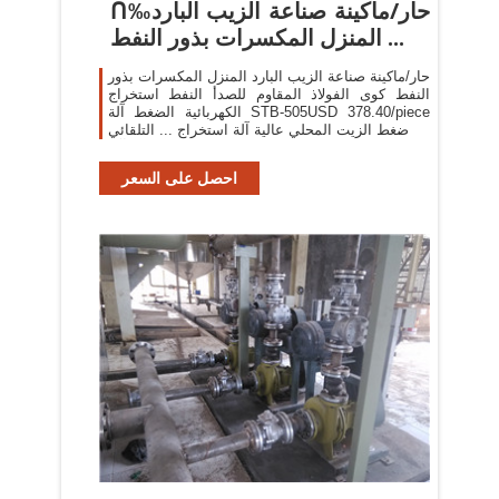
ᑎ‰حار/ماكينة صناعة الزيب البارد
المنزل المكسرات بذور النفط ...
حار/ماكينة صناعة الزيب البارد المنزل المكسرات بذور
النفط كوى الفولاذ المقاوم للصدأ النفط استخراج
الكهربائية الضغط آلة STB-505USD 378.40/piece
آلة ضغط الزيت المحلي عالية آلة استخراج ... التلقائي
آلة ...
احصل على السعر