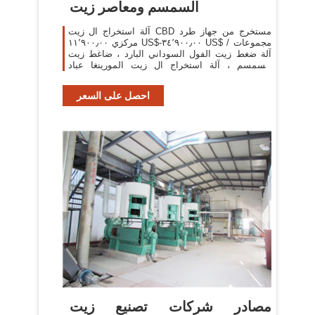
السمسم ومعاصر زيت
آلة استخراج ال زيت CBD مستخرج من جهاز طرد
مركزي ١١٬٩٠٠٫٠٠ US$-٣٤٬٩٠٠٫٠٠ US$ / مجموعات
آلة ضغط زيت الفول السوداني البارد ، ضاغط زيت
السمسم ، آلة استخراج ال زيت المورينغا عباد
الشمس
احصل على السعر
مصادر شركات تصنيع زيت