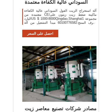
السوداني عالية الكفاءة معتمدة
آلة استخراج الزيت الفول السوداني عالية الكفاءة
معتمدة من CE/ماكينة ضغط زيت زيتون على
الباردUS $ 1000-8000Qingdao,Shanghai1 مجموعة
معرف المنتج:60100776582 مبدأ التشغيل من آلة
استخراج الزيت الفول السوداني 1. عندما تكون
الصحافة النفط على العمل ، تدخل
احصل على السعر
مصادر شركات تصنيع معاصر زيت