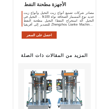
الأجهزة مطحنة النفط
مصادر شركات تصنيع أنواع زيت النخيل وأنواع زيت
النخيل في ... lk100 جديد نوع المسمار الصحافة نواة
النخيل آلة استخراج النفط/ النخيل مطحنة النفط
للتصدير إلى أفريقيا Zhengzhou Lianke Machinery
Manufacture Co., Ltd.
احصل على السعر
المزيد من المقالات ذات الصلة
بيع م