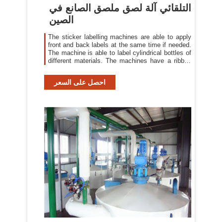
التلقائي آلة لصق ملصق الصانع في
الصين
The sticker labelling machines are able to apply
front and back labels at the same time if needed.
The machine is able to label cylindrical bottles of
different materials. The machines have a ribbed
roller for silicon paper. The labeling machines
should include a sturdy alignment system for the
احصل على السعر
label to pass through.Some other machines have
label sensing switches that sense the space
between ...