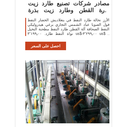
مصادر شركات تصنيع طارد زيت
بذرة القطن وطارد زيت بذرة
القطن
الأرز نخالة طارد النفط في بنغلاديش الخضار النفط
فول الصويا عباد الشمس التجاري برغي هيدروليكي
النفط الصحافة آلة القطن طارد النفط مطحنة النخيل
نواة النفط طارد. ٣٬١٩٩٫٠٠ us$-٣٬٢٩٩٫٠٠ us$ /
مجموعات . 1 مجموعات (لمين) 6 yrs. 95.1%
احصل على السعر