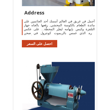
Address
أجمل فن غريق في العالم أمسك أحد الجاثمين على
مائدة الطعام بالكوسة المحشي, رفعها باتّجاه جهاز
التلفزة وكبس بإبهامه ليغيّر المحطّة... على عكس
جاره الذي غمس بالريموت كونترول في صحن
الشوربة وقضم منه قضمة كادت تودي بأسنانه ...
احصل على السعر