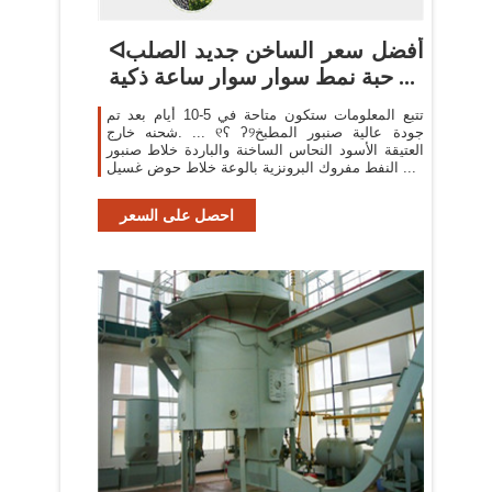
ᐊأفضل سعر الساخن جديد الصلب
حبة نمط سوار سوار ساعة ذكية ...
تتبع المعلومات ستكون متاحة في 5-10 أيام بعد تم
شحنه خارج. ... ୧ʕ ʔ୨جودة عالية صنبور المطبخ
العتيقة الأسود النحاس الساخنة والباردة خلاط صنبور
النفط مفروك البرونزية بالوعة خلاط حوض غسيل ...
احصل على السعر