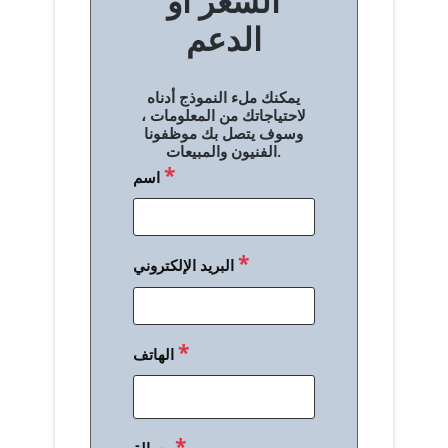
السعر أو
ح
الدعم
ا
ل
يمكنك ملء النموذج أدناه
م
لاحتياجاتك من المعلومات ،
وسوف يتصل بك موظفونا
ق
الفنيون والمبيعات.
*
اسم
ا
ل
ا
*
البريد الإلكتروني
ت
*
الهاتف
*
رسالة