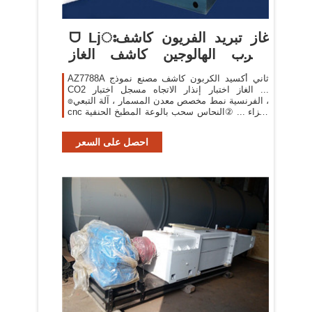
ᗜ ǈഃغاز تبريد الفريون كاشف
تسرب الهالوجين كاشف الغاز
تكييف ...
AZ7788A ثاني أكسيد الكربون كاشف مصنع نموذج
CO2 الغاز اختبار إنذار الاتجاه مسجل اختبار ...
๏الفرنسية نمط مخصص معدن المسمار ، آلة التبعي ،
cnc أجزاء ... ②النحاس سحب بالوعة المطبخ الحنفية
، الساخنة ...
احصل على السعر