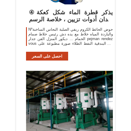
④يذكر قطرة الماء شكل كعكة
فندان أدوات تزيين ، خلاصة الرسم
...
Nºحوض الحائط الكروم ريفي الصلبة النحاس الساخنة
والباردة المياه خلاط مع يده دش رئيس خلاط صمام
الحمام ... ديكور المنزل الفن جدار pejman rendez
vous في البندقية النفط الطلاء صورة مطبوعة على
قماش لتزيين ...
احصل على السعر