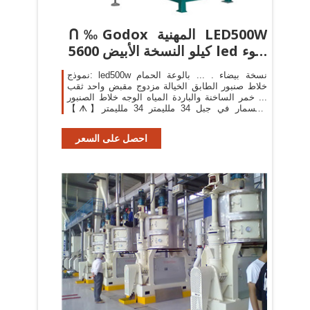
ᑎ‰Godox المهنية LED500W
5600 كيلو النسخة الأبيض led ضوء
...
نموذج: led500w نسخة بيضاء . ... بالوعة الحمام
خلاط صنبور الطابق الخيالة مزدوج مقبض واحد ثقب
خمر الساخنة والباردة المياه الوجه خلاط الصنبور ...
【ᗑ】المسمار في جبل 34 ملليمتر 34 ملليمتر
المعادن زاوية ...
احصل على السعر