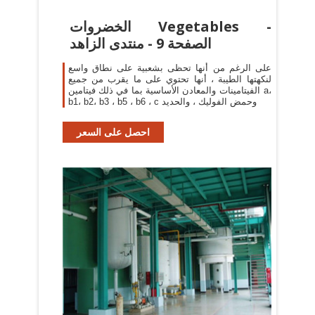
الخضروات Vegetables -
الصفحة 9 - منتدى الزاهد
على الرغم من أنها تحظى بشعبية على نطاق واسع
لنكهتها الطيبة ، أنها تحتوي على ما يقرب من جميع
الفيتامينات والمعادن الأساسية بما في ذلك فيتامين a،
b1، b2، b3 ، b5 ، b6 ، c وحمض الفوليك ، والحديد
احصل على السعر