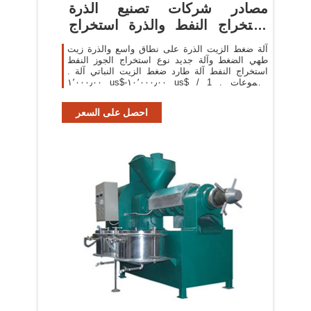
مصادر شركات تصنيع الذرة
استخراج النفط والذرة استخراج
النفط
آلة ضغط الزيت الذرة على نطاق واسع والذرة زيت
طهي الضغط وآلة جديد نوع استخراج الجوز النفط
استخراج النفط آلة طارد ضغط الزيت النباتي آلة .
١٬٠٠٠٫٠٠ us$-١٠٬٠٠٠٫٠٠ us$ / مجموعات . 1
مجموعات (لمين) 6 yrs. 95.2%. الاتصال بالمورد
احصل على السعر