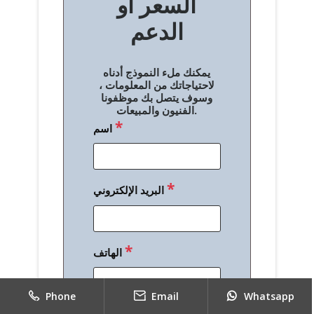
السعر أو
ح
الدعم
ا
ل
يمكنك ملء النموذج أدناه
م
لاحتياجاتك من المعلومات ،
وسوف يتصل بك موظفونا
ق
الفنيون والمبيعات.
*
اسم
ا
ل
ا
*
البريد الإلكتروني
ت
*
الهاتف
Phone
Email
Whatsapp