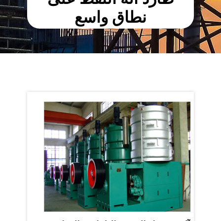
نطاق واسع