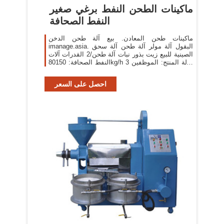
ماكينات الطحن النفط برغي صغير
النفط الصحافة
ماكينات طحن المعادن. بيع آلة طحن الدخن
imanage.asia. البقول آلة مولر آلة طحن آلة سحق
الصينية للبيع زيت بذور نبات آلة طحن/2 القدرات آلات
النفط الصحافة: 80150kg/h 3 حالة المنتج: الموظفين
1 حملة بذور بلدي بيع الة الطحن القمح في
احصل على السعر