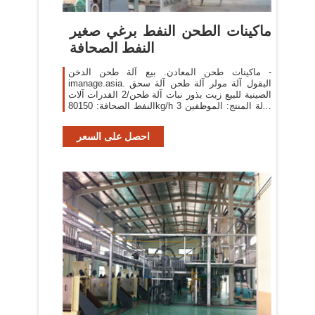
ماكينات الطحن النفط برغي صغير
النفط الصحافة
ماكينات طحن المعادن. بيع آلة طحن الدخن -
imanage.asia. البقول آلة مولر آلة طحن آلة سحق
الصينية للبيع زيت بذور نبات آلة طحن/2 القدرات آلات
النفط الصحافة: 80150kg/h 3 حالة المنتج: الموظفين
1 حملة بذور بلدي بيع الة الطحن القمح في ...
احصل على السعر