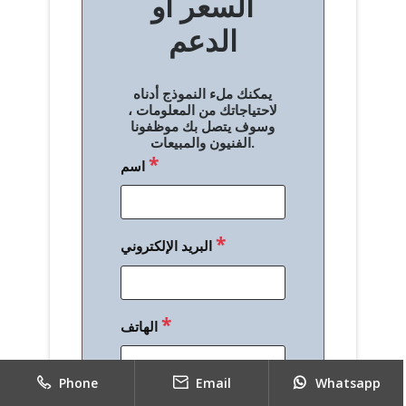
السعر أو
ح
الدعم
ا
ل
يمكنك ملء النموذج أدناه
م
لاحتياجاتك من المعلومات ،
وسوف يتصل بك موظفونا
ق
الفنيون والمبيعات.
*
اسم
ا
ل
ا
*
البريد الإلكتروني
ت
*
الهاتف
Phone
Email
Whatsapp