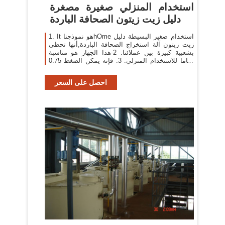
استخدام المنزلي صغيرة مصغرة
دليل زيت زيتون الصحافة الباردة
1. It هو نموذجناhOme استخدام صغير البسيطة دليل
زيت زيتون آلة استخراج الصحافة الباردة,أنها تحظى
بشعبية كبيرة بين عملائنا. 2-هذا الجهاز هو مناسبة
تماما للاستخدام المنزلي. 3. فإنه يمكن الضغط 0.75
كجم لكل دفعة (12-15 دقيقة) ، وهي
احصل على السعر