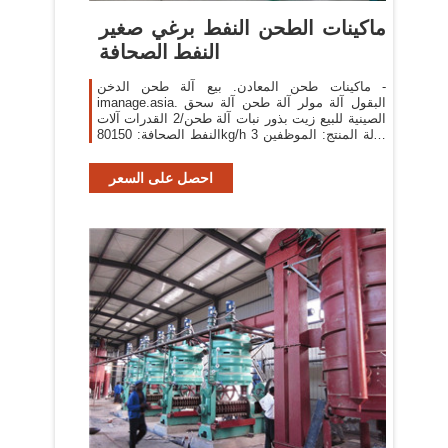
ماكينات الطحن النفط برغي صغير
النفط الصحافة
ماكينات طحن المعادن. بيع آلة طحن الدخن -
imanage.asia. البقول آلة مولر آلة طحن آلة سحق
الصينية للبيع زيت بذور نبات آلة طحن/2 القدرات آلات
النفط الصحافة: 80150kg/h 3 حالة المنتج: الموظفين
1 حملة بذور بلدي بيع الة الطحن القمح في
احصل على السعر