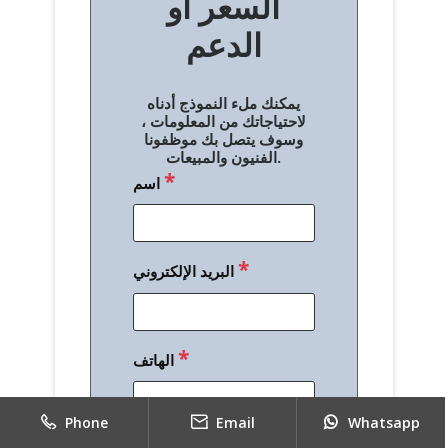
السعر أو
ح
الدعم
ا
ل
يمكنك ملء النموذج أدناه
م
لاحتياجاتك من المعلومات ،
وسوف يتصل بك موظفونا
ق
الفنيون والمبيعات.
*
اسم
ا
ل
ا
*
البريد الإلكتروني
ت
*
الهاتف
Phone
Email
Whatsapp