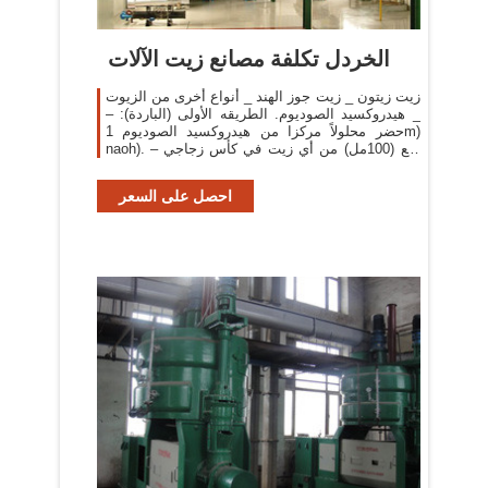
الخردل تكلفة مصانع زيت الآلات
زيت زيتون _ زيت جوز الهند _ أنواع أخرى من الزيوت
_ هيدروكسيد الصوديوم. الطريقه الأولى (الباردة): –
حضر محلولاً مركزا من هيدروكسيد الصوديوم 1m)
naoh). – ضع (100مل) من أي زيت في كأس زجاجي
سعته (500 مل).
احصل على السعر