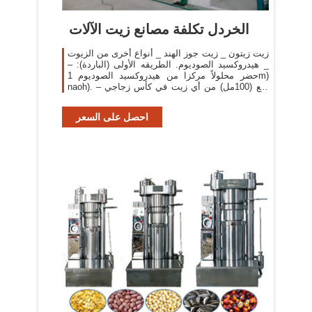
الخردل تكلفة مصانع زيت الآلات
زيت زيتون _ زيت جوز الهند _ أنواع أخرى من الزيوت
_ هيدروكسيد الصوديوم. الطريقه الأولى (الباردة): –
حضر محلولاً مركزا من هيدروكسيد الصوديوم 1m)
naoh). – ضع (100مل) من أي زيت في كأس زجاجي
سعته (500 مل).
احصل على السعر