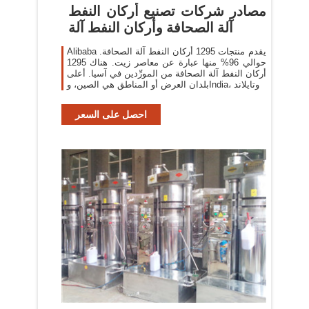
مصادر شركات تصنيع أركان النفط
آلة الصحافة وأركان النفط آلة
Alibaba يقدم منتجات 1295 أركان النفط آلة الصحافة.
حوالي 96% منها عبارة عن معاصر زيت. هناك 1295
أركان النفط آلة الصحافة من المورِّدين في آسيا. أعلى
بلدان العرض أو المناطق هي الصين، وIndia، وتايلاند
احصل على السعر