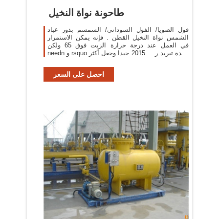
طاحونة نواة النخيل
فول الصويا/ الفول السوداني/ السمسم بذور عباد
الشمس نواة النخيل القطن . فإنه يمكن الاستمرار
في العمل عند درجة حرارة الزيت فوق 65 ولكن
needn و rsquo وحدة تبريد ر. .. 2015 جيدا وجعل أكثر
ريسونابلي النباتية الصالحة للأكل/ أسعار آلة
احصل على السعر