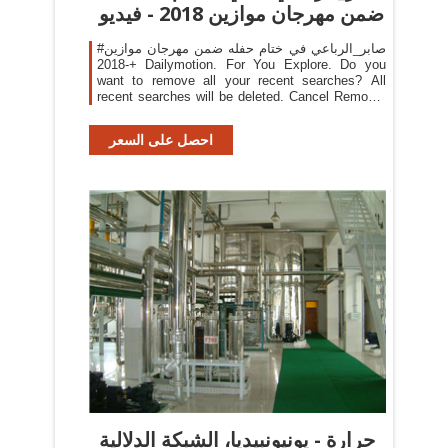
ضمن مهرجان موازين 2018 - فيديو
#صابر_الرباعي في ختام حفله ضمن مهرجان موازين
2018-+ Dailymotion. For You Explore. Do you
want to remove all your recent searches? All
recent searches will be deleted. Cancel Remove.
Log in. Watch fullscreen. #صابر_الرباعي في ختام
حفله ضمن مهرجان موازين 2018
احصل على السعر
حرارة - يونيونبيديا، الشبكة الدلالية