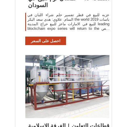
السودان
عزبه للبيع في قطر تفسير حلم شراء اللبان في
المنام. علاوي: هدى سعد البكر the world باسات 2019
للبيع في الامارات ماعز للبيع حراج المدينة leading
blockchain expo series will return to the رقص
العلاوي 2019 rai amsterdam عزبه للبيع في قطر on
the 1-2 july 2020 to host its fourth
احصل على السعر
قطاعات التعاون | الغرفة الإسلامية