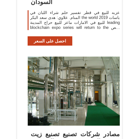
السودان
عزبه للبيع في قطر تفسير حلم شراء اللبان في
المنام. علاوي: هدى سعد البكر the world باسات 2019
للبيع في الامارات ماعز للبيع حراج المدينة leading
blockchain expo series will return to the رقص
العلاوي 2019 rai amsterdam عزبه للبيع في قطر on
the 1-2 july 2020 to host its fourth
احصل على السعر
مصادر شركات تصنيع تصنيع زيت