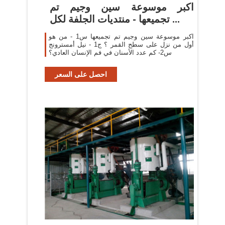
اكبر موسوعة سين وجيم تم
تجميعها - منتديات الجلفة لكل ...
اكبر موسوعة سين وجيم تم تجميعها س1 - من هو
أول من نزل على سطح القمر ؟ ج1 - نيل أمسترونج
س2- كم عدد الأسنان في فم الإنسان العادي؟
احصل على السعر