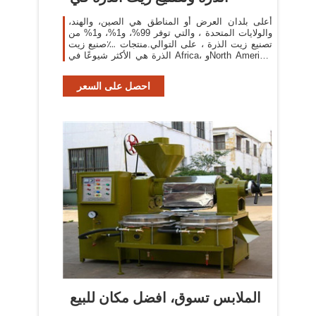
أعلى بلدان العرض أو المناطق هي الصين، والهند،
والولايات المتحدة ، والتي توفر 99%، و1%، و1% من
تصنيع زيت الذرة ، على التوالي.منتجات ؊صنيع زيت
الذرة هي الأكثر شيوعًا في Africa، وNorth America،
وDomestic Market
احصل على السعر
الملابس تسوق، افضل مكان للبيع