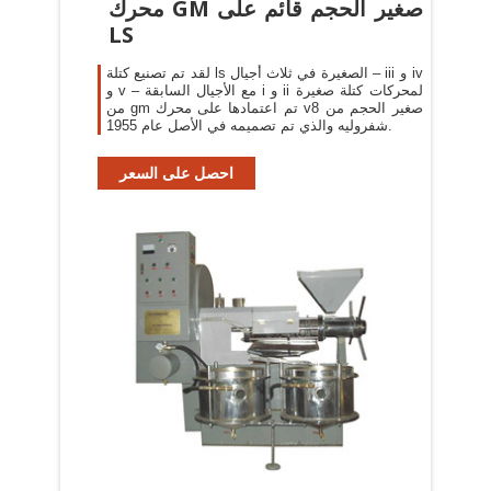
محرك GM صغير الحجم قائم على
LS
لقد تم تصنيع كتلة ls الصغيرة في ثلاث أجيال – iii و iv
و v – مع الأجيال السابقة i و ii لمحركات كتلة صغيرة
من gm تم اعتمادها على محرك v8 صغير الحجم من
شفروليه والذي تم تصميمه في الأصل عام 1955.
احصل على السعر