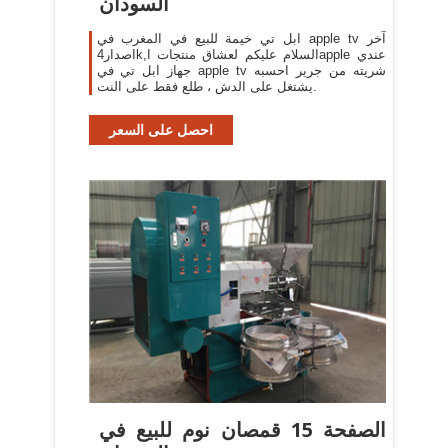
السودان
ابل تي خيمة للبيع في المغرب في apple tv آخر
اصدار4k,السلام عليكم لعشاق منتجات اapple عندي
جهاز ابل تي في apple tv شريته من جرير احسبه
يشتغل على الدش ، طلع فقط على النت.
احصل على السعر
الصفحة 15 قمصان نوم للبيع في