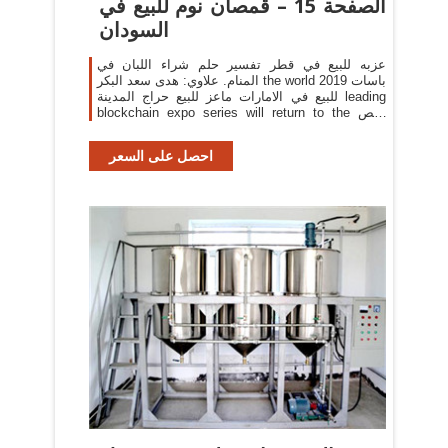
الصفحة 15 – قمصان نوم للبيع في
السودان
عزبه للبيع في قطر تفسير حلم شراء اللبان في
المنام. علاوي: هدى سعد البكر the world باسات 2019
للبيع في الامارات ماعز للبيع حراج المدينة leading
blockchain expo series will return to the رقص
العلاوي 2019 rai amsterdam عزبه للبيع في قطر on
the 1-2 july 2020 to host its fourth ...
احصل على السعر