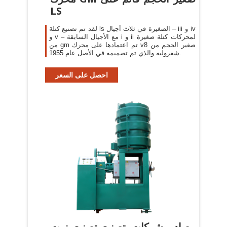
LS
لقد تم تصنيع كتلة ls الصغيرة في ثلاث أجيال – iii و iv
و v – مع الأجيال السابقة i و ii لمحركات كتلة صغيرة
من gm تم اعتمادها على محرك v8 صغير الحجم من
شفروليه والذي تم تصميمه في الأصل عام 1955.
احصل على السعر
مصادر شركات تصنيع تصنيع زيت