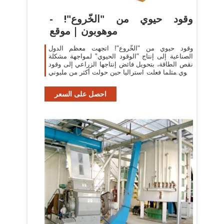
وقود حيوي من "الخّروع"! -
موهوبون | موقع
وقود حيوي من "الخّروع"! اتجهت معظم الدول
الصناعية إلى إنتاج "الوقود الحيوي" لمواجهة مشكلة
نقص الطاقة، بتحويل فائض إنتاجها الزراعي إلى وقود
حيوي مثلما فعلت استراليا حين حولت أكثر من مليوني
طن من القمح إلي "إيثانول
احصل على السعر