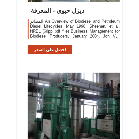
ديزل حيوي - المعرفة
المصادر An Overview of Biodiesel and Petroleum
Diesel Lifecycles, May 1998, Sheehan, et al.
NREL (60pp pdf file) Business Management for
Biodiesel Producers, January 2004, Jon Von
Gerpen, Iowa State University under contract with
the National Renewable Energy Laboratory
احصل على السعر
(NREL) (210pp pdf file)