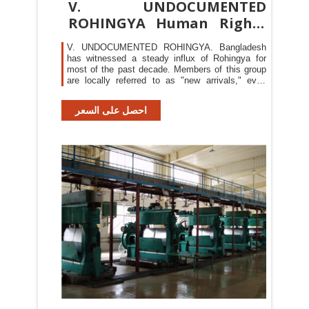
V. UNDOCUMENTED
ROHINGYA Human Rights
Watch
V. UNDOCUMENTED ROHINGYA. Bangladesh
has witnessed a steady influx of Rohingya for
most of the past decade. Members of this group
are locally referred to as "new arrivals," even
though some of
احصل على السعر