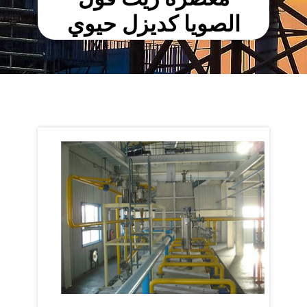
الصويا كديزل حيوي