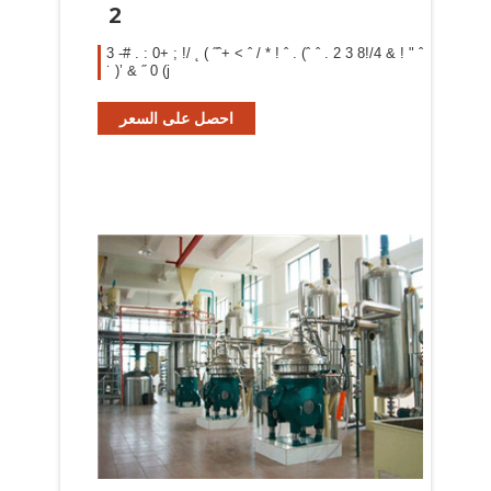
2
3 -# . : 0+ ; !/ ˛ ( ˝ˆ+ < ˆ / * ! ˆ . (ˆ ˆ . 2 3 8!/4 & ! " ˆ
˙ )’ & ˝ 0 (j
احصل على السعر