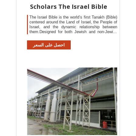
Scholars The Israel Bible
The Israel Bible is the world’s first Tanakh (Bible)
centered around the Land of Israel, the People of
Israel, and the dynamic relationship between
them.Designed for both Jewish and non-Jewish
readers alike, The Israel Bible offers a unique
commentary that seeks to explain God’s focus on
احصل على السعر
the Land of Israel alongside the original Hebrew
text, transliteration of select Hebrew verses, and
the