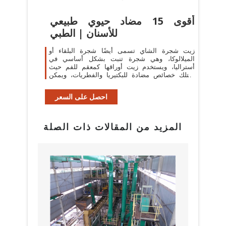
أقوى 15 مضاد حيوي طبيعي
للأسنان | الطبي
زيت شجرة الشاي تسمى أيضًا شجرة البلقاء أو
الميلالوكا، وهي شجرة تنبت بشكل أساسي في
أستراليا، ويستخدم زيت أوراقها كمعقم للفم حيث
يمتلك خصائص مضادة للبكتيريا والفطريات، ويمكن
استخدامه عن طريق وضع بضع قطرات من الزيت
على
احصل على السعر
المزيد من المقالات ذات الصلة