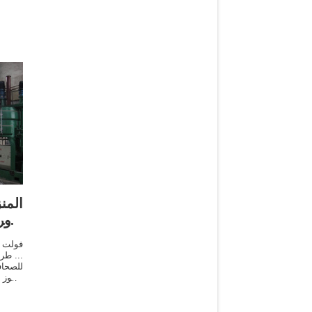
المن
بذور
للصحاف
الجوز 
والساخ