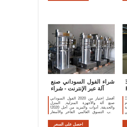
ت
شراء الفول السوداني صنع
ة
آلة عبر الإنترنت - شراء
F60
أفضل اختيار من 2020 الفول السوداني
م
صنع آلة والأجهزة المنزلية, المنزل
عالية
والحديقة, أدوات والمزيد من أجل 2020!
جرب التسوق العالمي الفاخر والأسعار
الممتازة مقابل القيمة مع أفضل سلع
2020 على AliExpress!
احصل على السعر