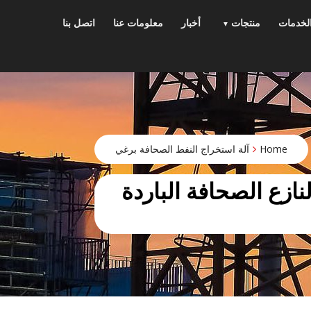
p
o
لخدمات
منتجات
أخبار
معلومات عنا
اتصل بنا
t
Home
آلة استخراج النفط الصحافة برغي
د النازع الصحافة الباردة