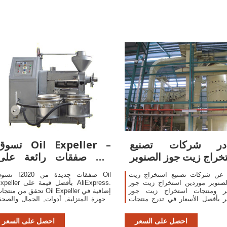
در شركات تصنيع
تسوق Oil Expeller
خراج زيت جوز الصنوبر
صفقات رائعة على Oil
Expeller على
 عن شركات تصنيع استخراج زيت
صفقات جديدة من 2020! تسوق
لصنوبر موردين استخراج زيت جوز
Expeller بأفضل قيمة على xpress
بر ومنتجات استخراج زيت جوز
تحقق من منتجات Oil Expeller إضافية
ر بأفضل الأسعار في تدرج منتجات
الأجهزة المنزلية, أدوات, الجمال والصحة
ة استخراج زيت جوز الصنوبر قدمتها
المنزل والحديقة! ولا تفوت فرص
موردو استخراج زيت جوز الصنوبر
الصفقات المحدودة على Oil Expeller!
احصل على السعر
احصل على السعر