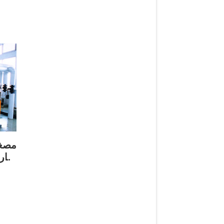
مصغر
البا