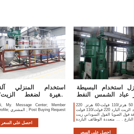
زل استخدام البسيطة
استخدام المنزلي آلة
 عباد الشمس النفط
صغيرة لضغط الزيت/
النازع الخضار ...
مستخرج زيت عباد الشمس
220 فولت 50 هرتز/110 فولت-60 هرتز.
i, My. Message Center; Member
..
... طرد الزيت البارد 220 فولت/110 فولت
profile; المشتري ; Post Buying Request
ة فول الصويا الفول السوداني زيت
النازع . ... متعددة الوظائف الباردة
احصل على السعر
نة مزدوجة الحرارة آلة الصحافة
النفط طارد ...
احصل على السعر