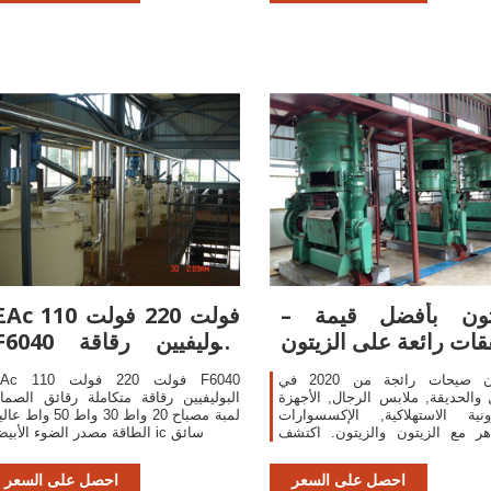
يتون بأفضل قيمة –
ΞAc 110 فولت 220 فول
ات رائعة على الزيتون
F6040 البوليفيين رقاق
متكاملة
الزيتون صيحات رائجة من 2020 في
ΞAc 110 فولت 220 فولت 40
 والحديقة, ملابس الرجال, الأجهزة
البوليفيين رقاقة متكاملة رقائق الصما
رونية الاستهلاكية, الإكسسوارات
لمبة مصباح 20 واط 30 واط 50 واط 
هر مع الزيتون والزيتون. اكتشف
الطاقة مصدر الضوء الأبيض ic سائق
أكثر من 55226 من أفضل الزيتون لدينا
على AliExpress.com، بما في ذلك
احصل على السعر
احصل على السعر
الزيتون من