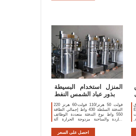
 –
المنزل استخدام البسيطة
بذور عباد الشمس النفط
 Oil
220 فولت 50 هرتز/110 فولت-60 هرتز
AliE.
التدفئة السلطة 430 واط إجمالي الطاقة
 في
550 واط نوع التدفئة متعددة الوظائف
,
الباردة والساخنة مزدوجة الحرارة آلة
ة
الصحافة النفط طارد حبوب الكاكاو زيت
البندق
احصل على السعر