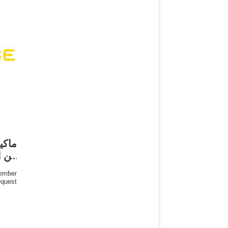
ماكي
من ا
ember
profile; ا