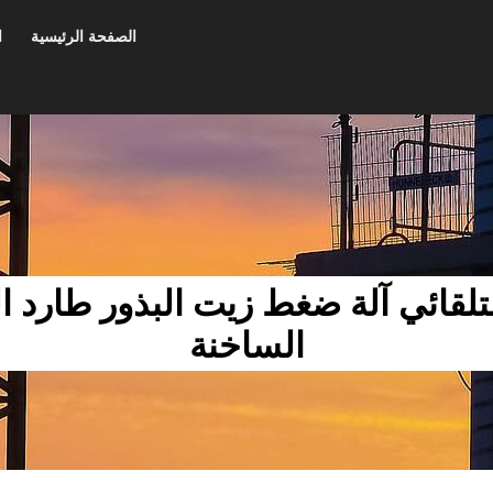
الصفحة الرئيسية
ا
60 هرتز التلقائي آلة ضغط زيت البذور طار
الساخنة