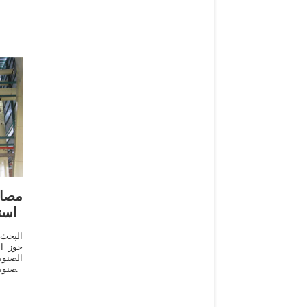
مصا
است
البحث
جوز ا
الصنو
الصنوب
تنافسي