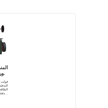
المن
بذور
التدفئ