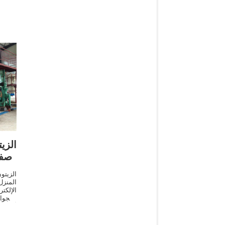
الز
صفق
المنزل
الإلكت
والجوا