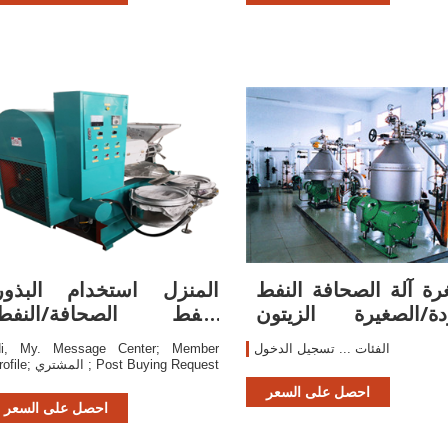
ة آلة الصحافة النفط
المنزل استخدام البذور
ردة/الصغيرة الزيتون
النفط الصحافة/النفط
النفط ...
مستخرج/طارد ...
الفئات ... تسجيل الدخول
i, My. Message Center; Member
profile; المشتري ; Post Buying Request
احصل على السعر
احصل على السعر