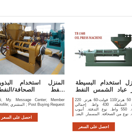
زل استخدام البسيطة
المنزل استخدام البذور
 عباد الشمس النفط
النفط الصحافة/النفط
النازع الخضار
مستخرج/طارد
220 فولت 50 هرتز/110 فولت-60 هرتز.
i, My. Message Center; Member
التدفئة السلطة. 430 واط. إجمالي
profile; المشتري ; Post Buying Request
الطاقة. 550 واط. نوع التدفئة. أنبوب
ة. نوع من الصحافة. المسمار. البعد.
احصل على السعر
320*150*350 ملليمتر. حزمة.
460*420*220 ملليمتر. n/غرام من الوزن.
احصل على السعر
6.6