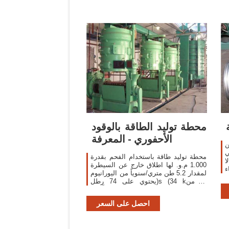
محطة توليد الطاقة بالوقود
الأحفوري - المعرفة
ن
ي
محطة توليد طاقة باستخدام الفحم بقدرة
ا
1.000 م.و. لها اطلاق خارج عن السيطرة
ء
لمقدار 5.2 طن متري/سنوياً من اليورانيوم
(يحتوي على 74 رطلs (34 kغ) من
يورانيوم-235) و12.8 طن متري سنوياً من
الثوريوم.
احصل على السعر