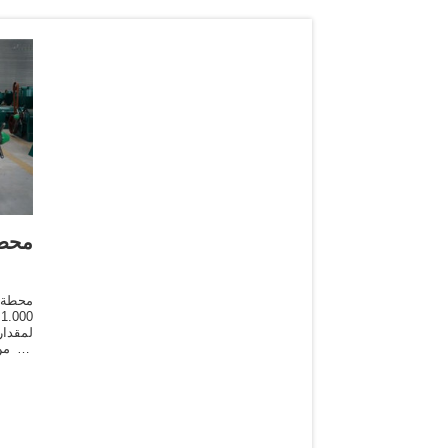
محطة
محطة ت
0