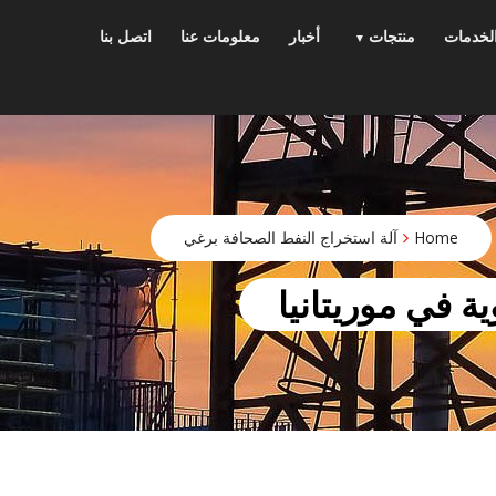
p
o
لخدمات
منتجات
أخبار
معلومات عنا
اتصل بنا
t
Home
آلة استخراج النفط الصحافة برغي