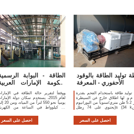
 توليد الطاقة بالوقود
الطاقة - البوابة الرسمية
الأحفوري - المعرفة
لحكومة الإمارات العربية
المتحدة
وليد طاقة باستخدام الفحم بقدرة
ووفقاً لتقرير حالة الطاقة في الإمارا
1.00 م.و. لها اطلاق خارج عن السيطرة
لعام 2015، يستخدم سكان دولة الإمارا
لمقدار 5.2 طن متري/سنوياً من اليورانيوم
يومياً نحو 550 لتراً من الم
(يحتوي على 74 رطلs (34 kغ) من
30 كيلوواط في الساعة من الكهربا
يورانيوم-235) و12.8 طن متري سنوياً من
مقارنة بالمعدل الدولي 0
الثوريوم.
من الما
احصل على السعر
احصل على السعر