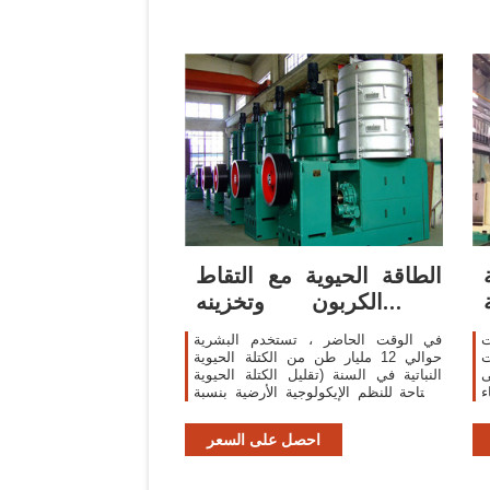
الطاقة الحيوية مع التقاط
الكربون وتخزينه –
HiSoUR والفن
ت
في الوقت الحاضر ، تستخدم البشرية
ت
حوالي 12 مليار طن من الكتلة الحيوية
ياه، ومن 20 إلى
النباتية في السنة (تقليل الكتلة الحيوية
ء
المتاحة للنظم الإيكولوجية الأرضية بنسبة
17 الى 300 لتر
23.8 ٪) ، طاقتها الكيميائية 230 ej فقط.
ء
احصل على السعر