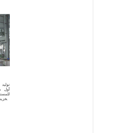
توليد 
أول م
للمسته
وتخزين
تتاجر 