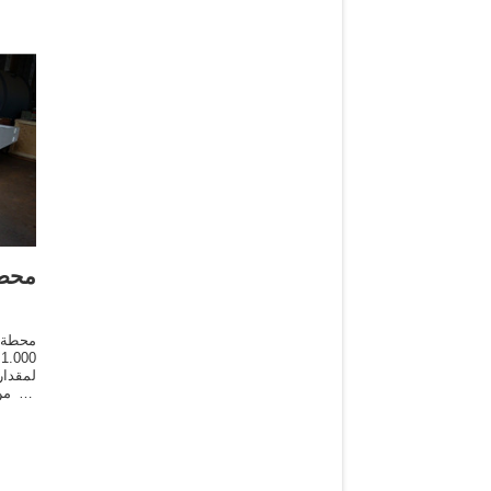
محطة
محطة ت
0