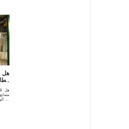
هل ل
الط
هل لل
مصانع
الوقود التقليدي سنوات طويلة فقطعت ...