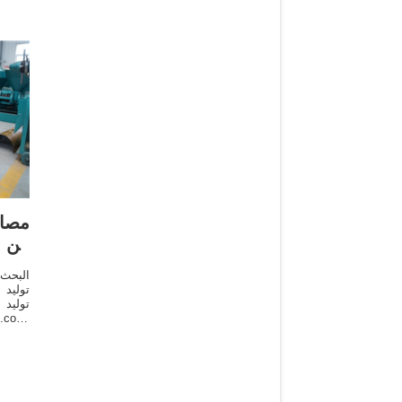
مصاد
من م
البحث
توليد 
توليد 
ت
من خف