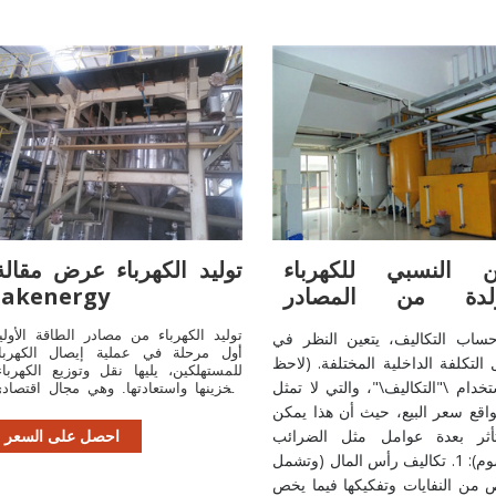
ن النسبي للكهرباء
توليد الكهرباء عرض مقالة
ولدة من المصادر
Jakenergy
المختلفة المعرفة
توليد الكهرباء من مصادر الطاقة الأولي
 حساب التكاليف، يتعين النظر في
أول مرحلة في عملية إيصال الكهربا
التكلفة الداخلية المختلفة. (لاحظ
للمستهلكين، يليها نقل وتوزيع الكهرباء
خدام \"التكاليف\"، والتي لا تمثل
وتخزينها واستعادتها. وهي مجال اقتصاد
تتاجر فيه شركات الكهرباء. تم اكتشا
اقع سعر البيع، حيث أن هذا يمكن
المبادئ الأساسية لتولي
أثر بعدة عوامل مثل الضرائب
احصل على السعر
والرسوم): 1. تكاليف رأس المال (وتشمل
 من النفايات وتفكيكها فيما يخص