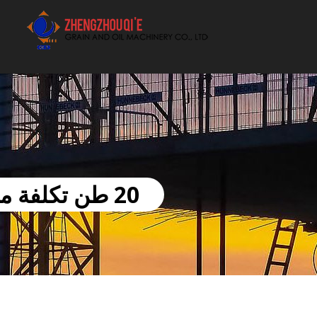
أفضل بيع آلة الزيوت النباتية الموردون
20 طن تكلفة محطة توليد الكهرباء من الكتلة الحيوية في موريتانيا