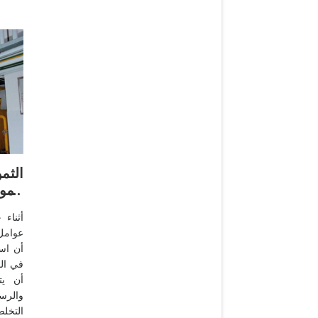
الثم
الم
أثناء
عوامل 
أن است
في الو
أن يت
التخلص