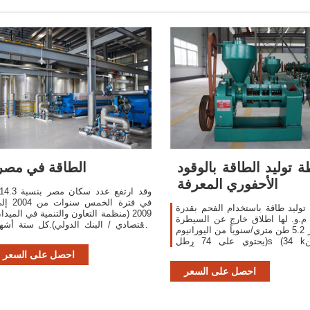
 توليد الطاقة بالوقود
الطاقة في مصر
الأحفوري المعرفة
في فترة الخمس سنوات من
وليد طاقة باستخدام الفحم بقدرة
2009 (منظمة التعاون والتنمية في الميدا
1.00 م.و. لها اطلاق خارج عن السيطرة
الاقتصادي / البنك الدولي).كل ستة أشه
لمقدار 5.2 طن متري/سنوياً من اليورانيوم
هناك مليون مصري آخر وازداد إنتا
(يحتوي على 74 رطلs (34 kغ) من
الطاقة بنسبة 36
يورانيوم-235) و12.8 طن متري سنوياً من
احصل على السعر
2009.
الثوريوم.
احصل على السعر