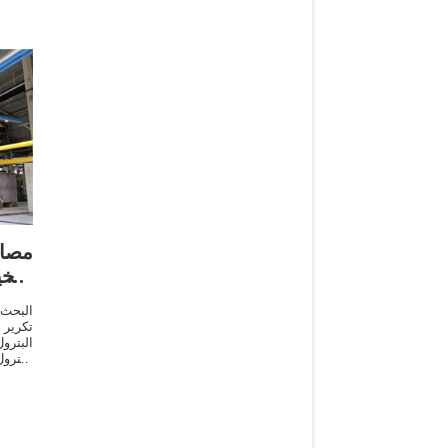
مصا
الن
البحث
تكرير 
البتر
البتر
عروض أسعار متعددة خلال 24 ساعة!