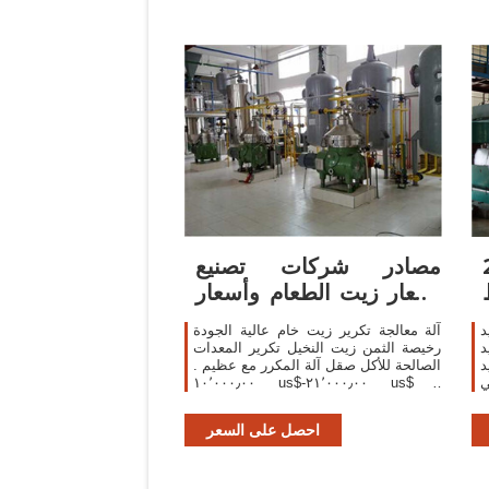
201
مصادر شركات تصنيع
أسعار زيت الطعام وأسعار
زيت الطعام في
 جديد
آلة معالجة تكرير زيت خام عالية الجودة
جديد
رخيصة الثمن زيت النخيل تكرير المعدات
 جديد
الصالحة للأكل صقل آلة المكرر مع عظيم .
ي
١٠٬٠٠٠٫٠٠ us$-٢١٬٠٠٠٫٠٠ us$ /
مجموعات . 1 مجموعات (لمين) 2 yrs.
97.0%. الاتصال بالمورد 3 كجم/ساعة سعر
احصل على السعر
المصنع