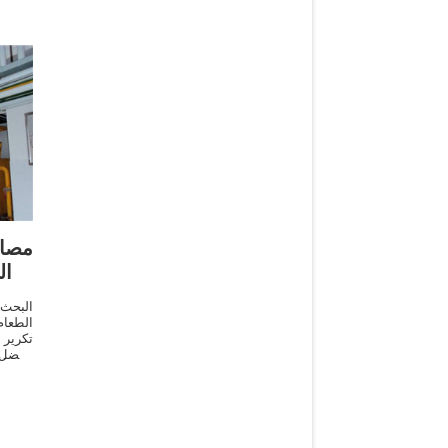
مصا
ال
البحث
الطعام
تكرير 
بأفضل