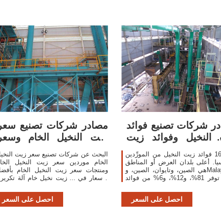
ر شركات تصنيع فوائد
مصادر شركات تصنيع سعر
النخيل وفوائد زيت
زيت النخيل الخام وسعر
النخيل في ...
زيت النخيل ...
هناك 16 فوائد زيت النخيل من المورِّدين
البحث عن شركات تصنيع سعر زيت النخي
ا. أعلى بلدان العرض أو المناطق
الخام موردين سعر زيت النخيل الخا
هي الصين، وتايوان، الصين، وMalaysia ،
ومنتجات سعر زيت النخيل الخام بأفض
والتي توفر 81%، و12%، و6% من فوائد
الأسعار في ... زيت نخيل خام آلة تكرير 
زيت النخيل ، على التوالي.
فول الصويا النفط تكرير مصنع و عبا
الشمس ...
احصل على السعر
احصل على السعر