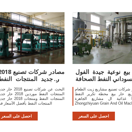
بيع نوعية جيدة الفول
مصادر شركات تصنيع 8
سوداني النفط الصحافة
حار جديد المنتجات النفط
و2018 حار
شركات تصنيع مشاريع زيت الطعام
البحث عن شركات تصنيع 2018 حار
يع. حار بيع محطة تكرير النفط
المنتجات النفط موردين 2018 حار 
غذائية ال مشاريع الجاهزة Luohe
المنتجات النفط ومنتجات 2018 حار
Zhongzhiyuan Grain And Oil Mac
المنتجات النفط بأفضل الأسعار ف
Co., Ltd. US $120000.0-120000. للأكل
السوداني الفول السوداني النفط
احصل على السعر
احصل على السعر
يبات استخراج آلة و الفول السوداني