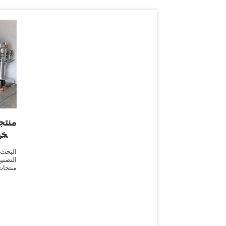
منتج
النخ
البحث
التصني
منتجات