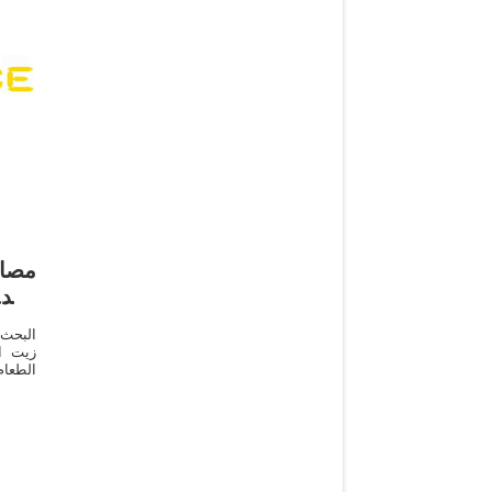
مصا
معدا
البحث
زيت ا
الطعام