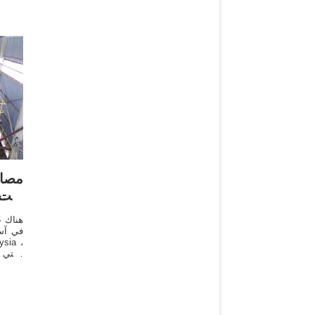
مصاد
زيت 
في آسي