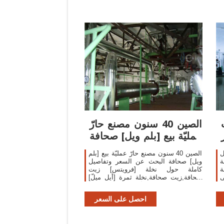
الصين 40 سنون مصنع حارّ
عمليّة بيع [بلم ويل] صحافة
يشترى
ل
الصين 40 سنون مصنع حارّ عمليّة بيع [بلم
ة
ويل] صحافة البحث عن السعر وتفاصيل
ة
كاملة حول نخلة [فرويتس] زيت
ى
صحافة,زيت صحافة,نخلة ثمرة [أيل ميلّ]
المنتجات من المورد أو الشركة المصنعة
Henan Double Elephants Machinery
احصل على السعر
I/E Co., Ltd..